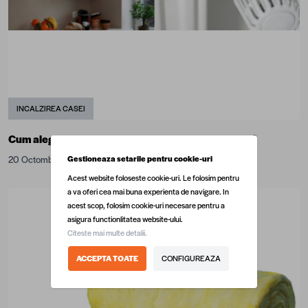
INCALZIREA CASEI
Cum alegem centrala termică pentru sezonul rece?
Gestioneaza setarile pentru cookie-uri
20 Octombrie 2020
Acest website foloseste cookie-uri. Le folosim pentru
a va oferi cea mai buna experienta de navigare. In
acest scop, folosim cookie-uri necesare pentru a
asigura functionlitatea website-ului.
Citeste mai multe detalii.
ACCEPTA TOATE
CONFIGUREAZA