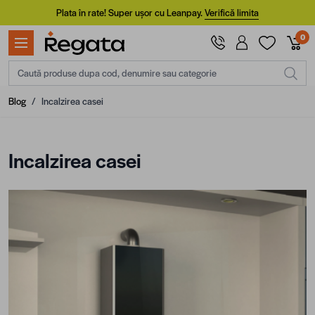
Mergi la Conținut
Plata în rate! Super ușor cu Leanpay.
Verifică limita
0
Caută produse dupa cod, denumire sau categorie
Blog
/
Incalzirea casei
Incalzirea casei