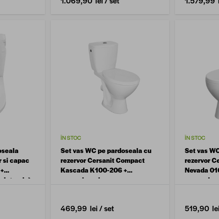
1.069,90 lei
/ set
1.579,99 l
ÎN STOC
ÎN STOC
oseala
Set vas WC pe pardoseala cu
Set vas WC
 si capac
rezervor Cersanit Compact
rezervor C
 +
Kascada K100-206 +
Nevada 01
 laterala)
mecanism si capac
capac duro
polipropilena
469,99 lei
/ set
519,90 le