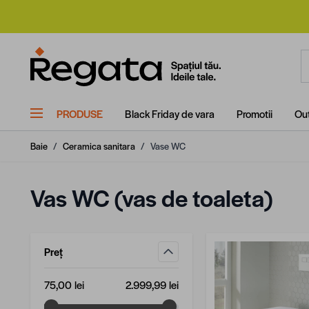
Mergi la Conținut
C
PRODUSE
Black Friday de vara
Promotii
Out
Baie
/
Ceramica sanitara
/
Vase WC
Vas WC (vas de toaleta)
Preț
filtru
Valoare minimă
Valoare maximă
75,00 lei
2.999,99 lei