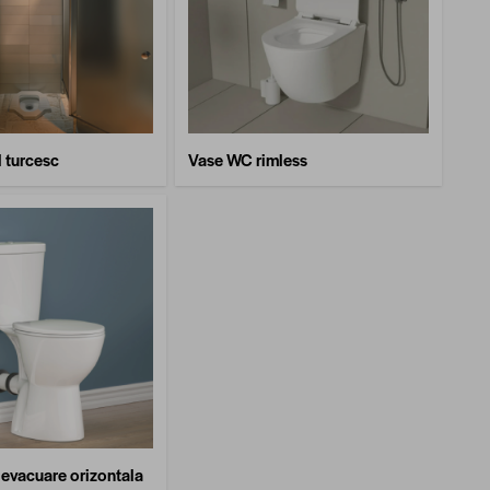
 turcesc
Vase WC rimless
evacuare orizontala