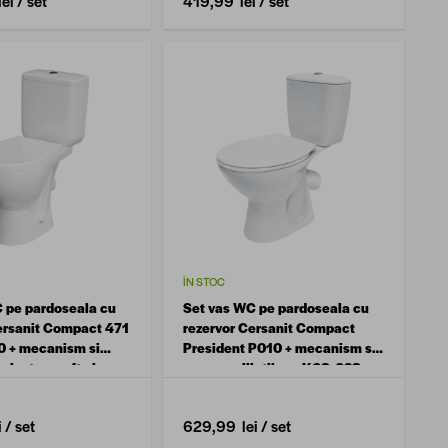
ei
/ set
419,99 lei
/ set
ÎN STOC
 pe pardoseala cu
Set vas WC pe pardoseala cu
ersanit Compact 471
rezervor Cersanit Compact
0 + mecanism si
President P010 + mecanism si
plast cu soft close
capac poilietilena K08-028-
EX3
i
/ set
629,99 lei
/ set