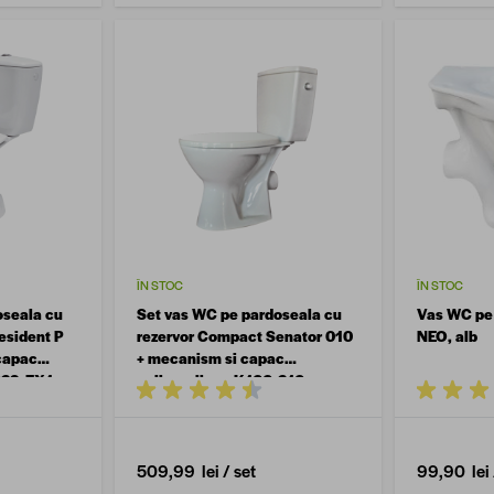
ÎN STOC
ÎN STOC
oseala cu
Set vas WC pe pardoseala cu
Vas WC pe 
resident P
rezervor Compact Senator 010
NEO, alb
capac
+ mecanism si capac
029-EX1
polipropilena K100-210
509,99 lei
/ set
99,90 lei