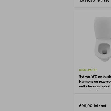
1.099,90 lei
/ set
STOC LIMITAT
Set vas WC pe pard
Harmony cu rezervor
soft close duroplast
mecanism (evacuare
699,90 lei
/ set