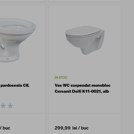
ÎN STOC
pardoseala CIL
Vas WC suspendat monobloc
Cersanit Delfi K11-0021, alb
/ buc
299,99 lei
/ buc