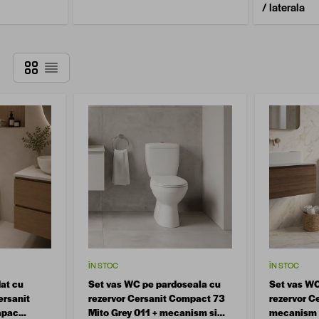
/ laterala
Grilă
Listă
ÎN STOC
ÎN STOC
at cu
Set vas WC pe pardoseala cu
Set vas WC
ersanit
rezervor Cersanit Compact 73
rezervor Ce
apac
Mito Grey 011 + mecanism si
mecanism s