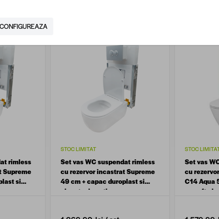
199,90 lei
/ buc
489,90 le
CONFIGUREAZA
STOC LIMITAT
STOC LIMITA
at rimless
Set vas WC suspendat rimless
Set vas WC
at Supreme
cu rezervor incastrat Supreme
cu rezervor
last si
49 cm + capac duroplast si
C14 Aqua 5
clapeta de actionare
cu soft cl