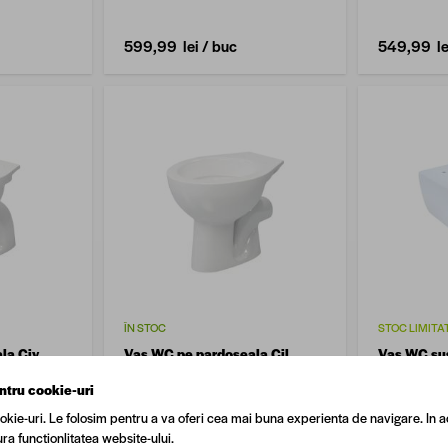
lucios
lucios
599,99 lei
/ buc
549,99 le
ÎN STOC
STOC LIMITA
la Civ
Vas WC pe pardoseala Cil
Vas WC su
Napoli, alb
Supreme, 5
ntru cookie-uri
okie-uri. Le folosim pentru a va oferi cea mai buna experienta de navigare. In a
ra functionlitatea website-ului.