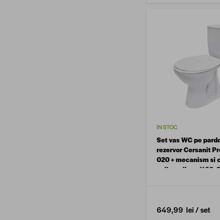
ÎN STOC
Set vas WC pe pard
rezervor Cersanit P
020 + mecanism si 
polipropilena K08-
649,99 lei
/ set