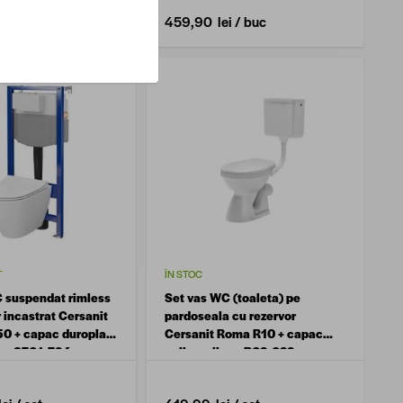
i
/ buc
459,90 lei
/ buc
T
ÎN STOC
 suspendat rimless
Set vas WC (toaleta) pe
 incastrat Cersanit
pardoseala cu rezervor
0 + capac duroplast
Cersanit Roma R10 + capac
ose S701-794
polipropilena R02-022