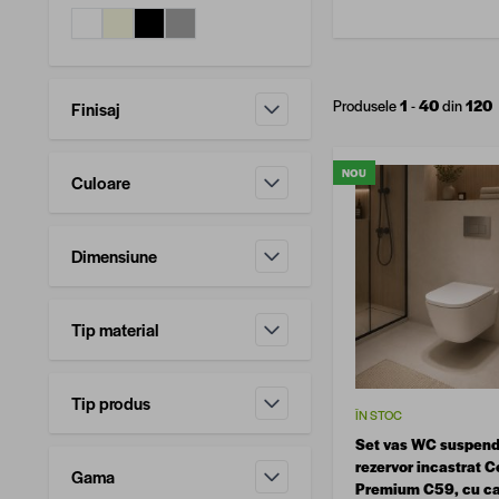
Produsele
1
-
40
din
120
Finisaj
filtru
NOU
Culoare
filtru
Dimensiune
filtru
Tip material
filtru
Tip produs
ÎN STOC
filtru
Set vas WC suspend
rezervor incastrat C
Gama
Premium C59, cu c