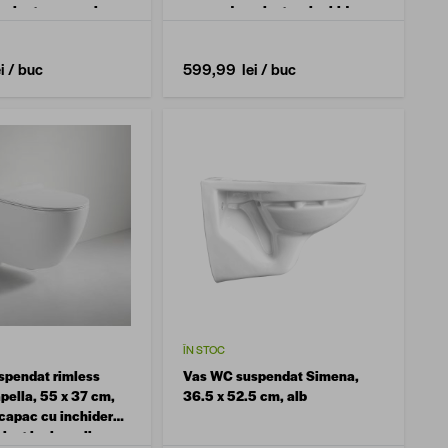
re lenta, ceramica,
capac duroplast cu inchidere
lenta, ceramica, alb
i
/ buc
599,99 lei
/ buc
ÎN STOC
spendat rimless
Vas WC suspendat Simena,
pella, 55 x 37 cm,
36.5 x 52.5 cm, alb
capac cu inchidere
last inclus, alb