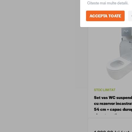
Citeste mai multe detalii.
219,90 lei
/ buc
ACCEPTA TOATE
STOC LIMITAT
Set vas WC suspend
cu rezervor incastr
54 cm + capac durop
clapeta actionare