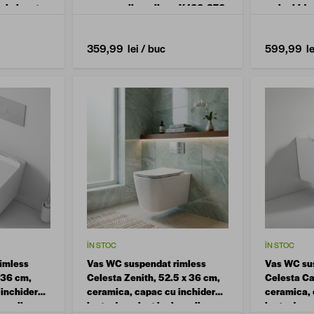
 si clapeta
capac polipropilena K100-370
cu inchide
 S701-830
alb
359,99 lei
/ buc
599,99 le
ÎN STOC
ÎN STOC
imless
Vas WC suspendat rimless
Vas WC su
x 36 cm,
Celesta Zenith, 52.5 x 36 cm,
Celesta Ca
 inchidere
ceramica, capac cu inchidere
ceramica, 
us, alb
lenta duroplast inclus, alb
lenta durop