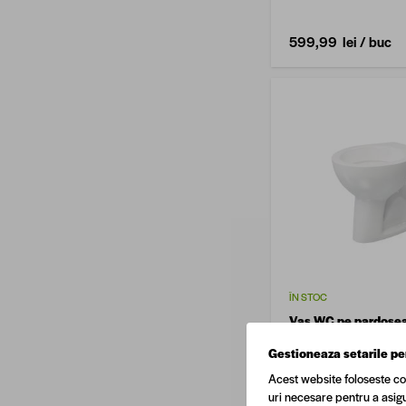
lucios
599,99 lei
/ buc
ÎN STOC
Vas WC pe pardosea
Napoli, alb
Gestioneaza setarile pe
Acest website foloseste co
uri necesare pentru a asigu