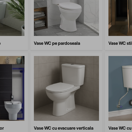
e
Vase WC pe pardoseala
Vase WC stil
or
Vase WC cu evacuare verticala
Vase WC cu 