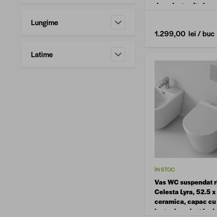
filtru
duroplast soft close
de actionare CROM
Lungime
filtru
1.299,00 lei
/ buc
Latime
filtru
ÎN STOC
Vas WC suspendat r
Celesta Lyra, 52.5 
ceramica, capac cu
lenta duroplast incl