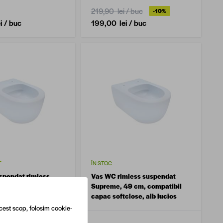
219,90 lei
/ buc
-10%
i
/ buc
199,00 lei
/ buc
T
ÎN STOC
spendat rimless
Vas WC rimless suspendat
4 cm, alb
Supreme, 49 cm, compatibil
capac softclose, alb lucios
cest scop, folosim cookie-