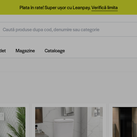
Plata în rate! Super ușor cu Leanpay.
Verifică limita
aută produse dupa cod, denumire sau categorie
let
Magazine
Cataloage