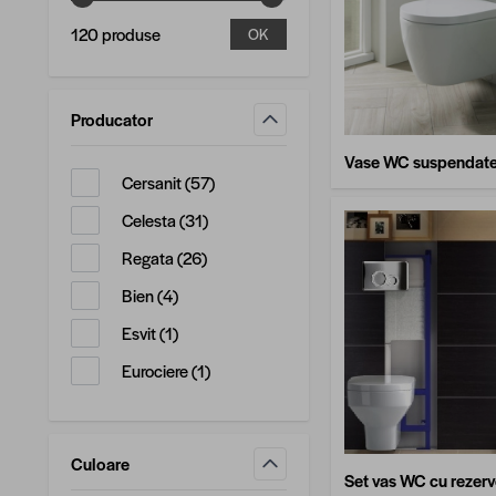
120 produse
OK
Producator
filtru
Vase WC suspendat
produse disponibile
Cersanit
(
57
)
produse disponibile
Celesta
(
31
)
produse disponibile
Regata
(
26
)
produse disponibile
Bien
(
4
)
produse disponibile
Esvit
(
1
)
produse disponibile
Eurociere
(
1
)
Culoare
Set vas WC cu rezerv
filtru