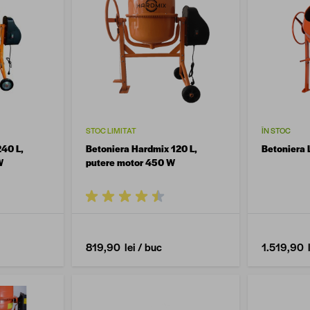
STOC LIMITAT
ÎN STOC
240 L,
Betoniera Hardmix 120 L,
Betoniera 
W
putere motor 450 W
819,90 lei
/ buc
1.519,90 l