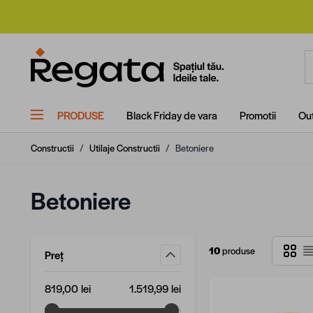
Mergi la Conținut
C
PRODUSE
Black Friday de vara
Promotii
Out
Constructii
/
Utilaje Constructii
/
Betoniere
Betoniere
Grilă
10
produse
Preț
L
filtru
Valoare minimă
Valoare maximă
819,00 lei
1.519,99 lei