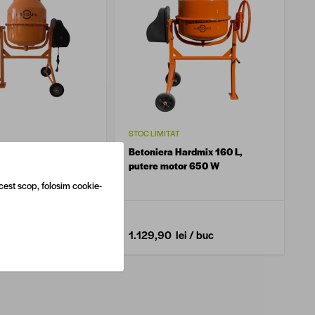
STOC LIMITAT
Hardmix 180 L,
Betoniera Hardmix 160 L,
tor 850 W
putere motor 650 W
cest scop, folosim cookie-
ei
/ buc
1.129,90 lei
/ buc