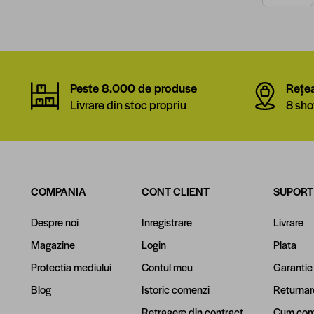
Peste 8.000 de produse
Rețe
Livrare din stoc propriu
8 sho
COMPANIA
CONT CLIENT
SUPORT
Despre noi
Inregistrare
Livrare
Magazine
Login
Plata
Protectia mediului
Contul meu
Garantie
Blog
Istoric comenzi
Returnar
Retragere din contract
Cum com