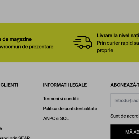
Livrare la nivel naț
a de magazine
Prin curier rapid sa
wroomuri de prezentare
proprie
 CLIENTI
INFORMATII LEGALE
ABONEAZĂ-T
Adresă email
Termeni si conditii
Politica de confidentialitate
Sunt de acor
ANPC
si
SOL
e
MĂ A
and prin SEAP