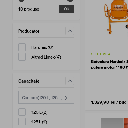
10 produse
OK
Producator
filtru
produse disponibile
Hardmix
(
6
)
STOC LIMITAT
produse disponibile
Altrad Limex
(
4
)
Betoniera Hardmix 
putere motor 1100 
Capacitate
filtru
1.329,90 lei
/ buc
produse disponibile
120 L
(
2
)
produse disponibile
125 L
(
1
)