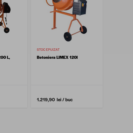
STOC EPUIZAT
200 L,
Betoniera LIMEX 120l
W
1.219,90 lei
/ buc