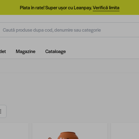
Plata în rate! Super ușor cu Leanpay.
Verifică limita
aută produse dupa cod, denumire sau categorie
let
Magazine
Cataloage
istă