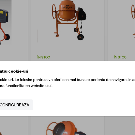
ÎN STOC
ÎN STOC
5l
Betoniera Hardmix 140 L,
Betoniera 
putere motor 550 W
putere mo
ntru cookie-uri
okie-uri. Le folosim pentru a va oferi cea mai buna experienta de navigare. In a
ra functionlitatea website-ului.
969,90 lei
/ buc
1.169,90 l
CONFIGUREAZA