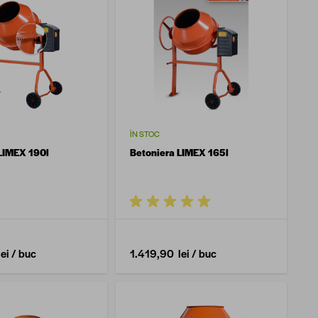
ÎN STOC
LIMEX 190l
Betoniera LIMEX 165l
ei
/ buc
1.419,90 lei
/ buc