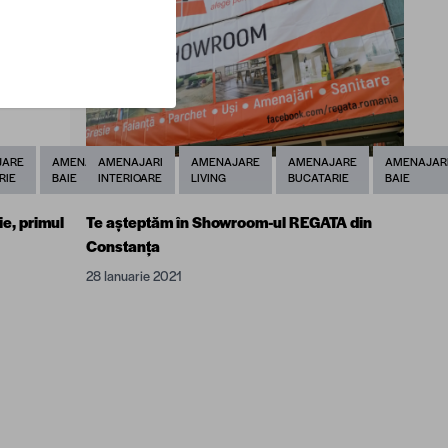
JARE
AMENAJARE
AMENAJARI
AMENAJARE
AMENAJARE
AMENAJAR
RIE
BAIE
INTERIOARE
LIVING
BUCATARIE
BAIE
ie, primul
Te așteptăm în Showroom-ul REGATA din
Constanța
28 Ianuarie 2021