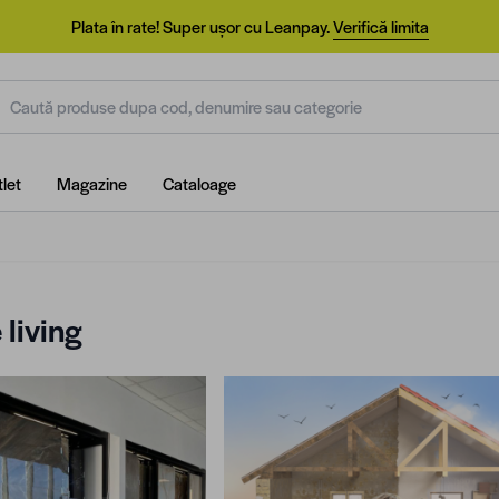
Plata în rate! Super ușor cu Leanpay.
Verifică limita
aută produse dupa cod, denumire sau categorie
let
Magazine
Cataloage
living