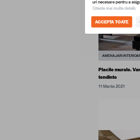
uri necesare pentru a asigu
Citeste mai multe detalii.
ACCEPTA TOATE
AMENAJARI INTERIOA
Placile murale. Vari
tendinte
11 Martie 2021