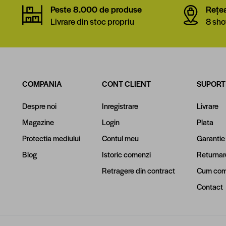
Peste 8.000 de produse
Rețe
Livrare din stoc propriu
8 sho
COMPANIA
CONT CLIENT
SUPORT
Despre noi
Inregistrare
Livrare
Magazine
Login
Plata
Protectia mediului
Contul meu
Garantie
Blog
Istoric comenzi
Returnar
Retragere din contract
Cum com
Contact