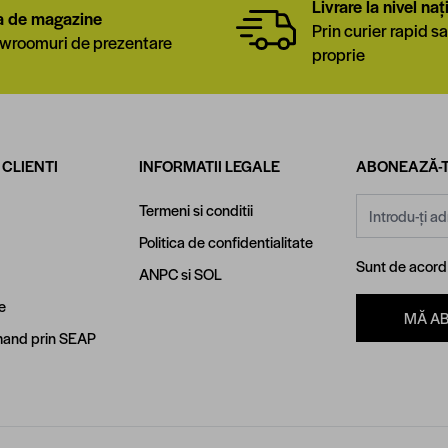
Livrare la nivel naț
a de magazine
Prin curier rapid sa
wroomuri de prezentare
proprie
 CLIENTI
INFORMATII LEGALE
ABONEAZĂ-T
Adresă email
Termeni si conditii
Politica de confidentialitate
Sunt de acor
ANPC
si
SOL
e
MĂ A
and prin SEAP