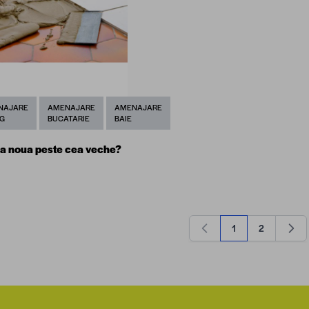
NAJARE
AMENAJARE
AMENAJARE
NG
BUCATARIE
BAIE
a noua peste cea veche?
1
2
în acest moment cit
Pagină