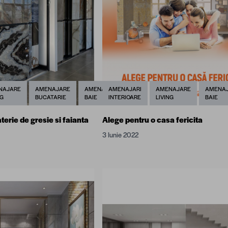
NAJARE
AMENAJARE
AMENAJARE
AMENAJARI
AMENAJARE
AMENA
NG
BUCATARIE
BAIE
INTERIOARE
LIVING
BAIE
aterie de gresie si faianta
Alege pentru o casa fericita
3 Iunie 2022