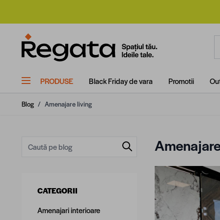
Mergi la Conținut
C
PRODUSE
Black Friday de vara
Promotii
Out
Blog
/
Amenajare living
Amenajare 
CATEGORII
Amenajari interioare