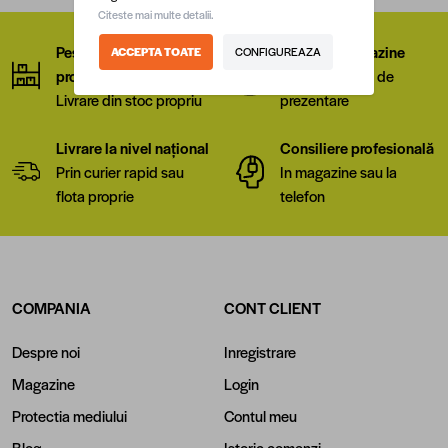
Citeste mai multe detalii.
Peste 8.000 de
Rețea de magazine
ACCEPTA TOATE
CONFIGUREAZA
produse
8 showroomuri de
Livrare din stoc propriu
prezentare
Livrare la nivel național
Consiliere profesională
Prin curier rapid sau
In magazine sau la
flota proprie
telefon
COMPANIA
CONT CLIENT
Despre noi
Inregistrare
Magazine
Login
Protectia mediului
Contul meu
Blog
Istoric comenzi