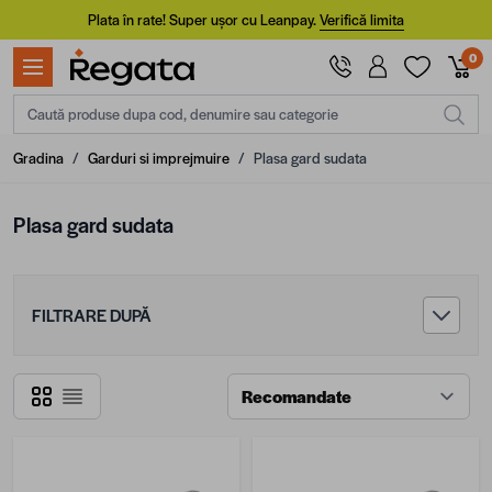
Mergi la Conținut
Plata în rate! Super ușor cu Leanpay.
Verifică limita
0
Caută produse dupa cod, denumire sau categorie
Gradina
/
Garduri si imprejmuire
/
Plasa gard sudata
Plasa gard sudata
FILTRARE DUPĂ
Grilă
Listă