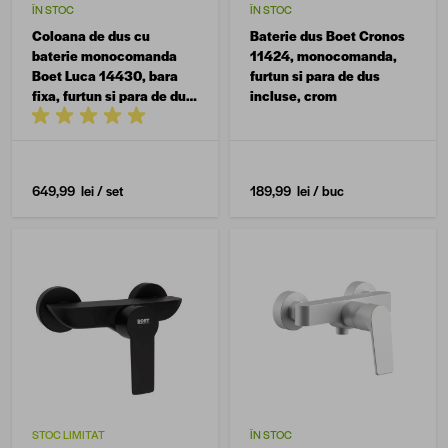
ÎN STOC
ÎN STOC
Coloana de dus cu
Baterie dus Boet Cronos
baterie monocomanda
11424, monocomanda,
Boet Luca 14430, bara
furtun si para de dus
fixa, furtun si para de dus,
incluse, crom
finisaj cromat
649,99 lei
/ set
189,99 lei
/ buc
STOC LIMITAT
ÎN STOC