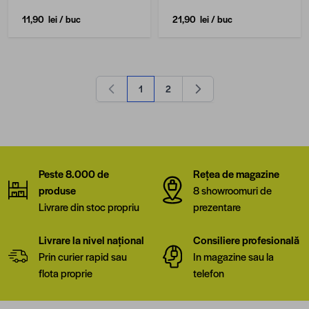
11,90 lei
/ buc
21,90 lei
/ buc
1
2
în acest moment citești pagina
Pagină
Peste 8.000 de
Rețea de magazine
produse
8 showroomuri de
Livrare din stoc propriu
prezentare
Livrare la nivel național
Consiliere profesională
Prin curier rapid sau
In magazine sau la
flota proprie
telefon