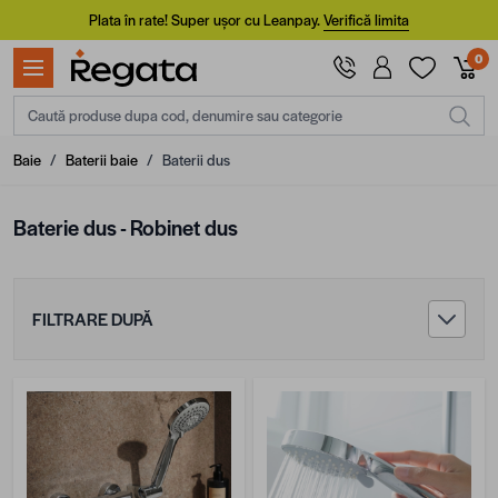
Mergi la Conținut
Plata în rate! Super ușor cu Leanpay.
Verifică limita
0
Caută produse dupa cod, denumire sau categorie
Baie
/
Baterii baie
/
Baterii dus
Baterie dus - Robinet dus
FILTRARE DUPĂ