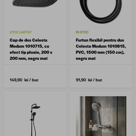
STOC LIMITAT
ÎN STOC
Cap de dus Celesta
Furtun flexibil pentru dus
Modum 1010715, cu
Celesta Modum 1010815,
efect tip ploaie, 200 x
PVC, 1500 mm (150 cm),
200 mm, negru mat
negru mat
149,90 lei
/ buc
91,90 lei
/ buc