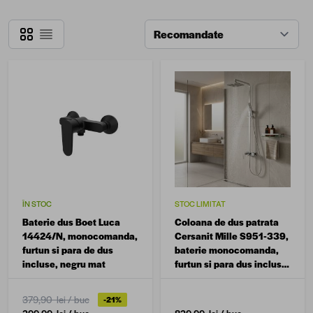
Grilă
Listă
ÎN STOC
STOC LIMITAT
Baterie dus Boet Luca
Coloana de dus patrata
14424/N, monocomanda,
Cersanit Mille S951-339,
furtun si para de dus
baterie monocomanda,
incluse, negru mat
furtun si para dus incluse,
finisaj cromat
379,90 lei
/ buc
-21%