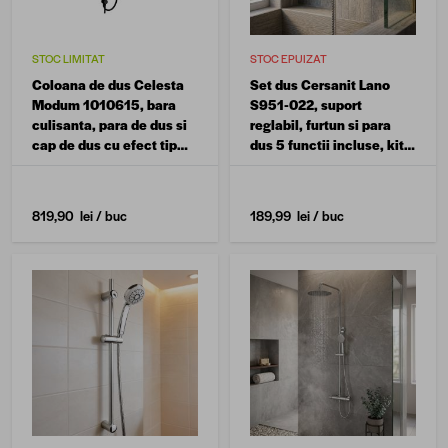
STOC LIMITAT
STOC EPUIZAT
Coloana de dus Celesta
Set dus Cersanit Lano
Modum 1010615, bara
S951-022, suport
culisanta, para de dus si
reglabil, furtun si para
cap de dus cu efect tip
dus 5 functii incluse, kit
ploaie, finisaj negru mat,
de montare, finisaj
montaj pe perete
cromat
819,90 lei
/ buc
189,99 lei
/ buc