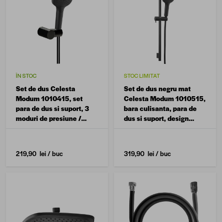
ÎN STOC
STOC LIMITAT
Set de dus Celesta
Set de dus negru mat
Modum 1010415, set
Celesta Modum 1010515,
para de dus si suport, 3
bara culisanta, para de
moduri de presiune /
dus si suport, design
pulverizare apa, negru
modern
mat
219,90 lei
/ buc
319,90 lei
/ buc