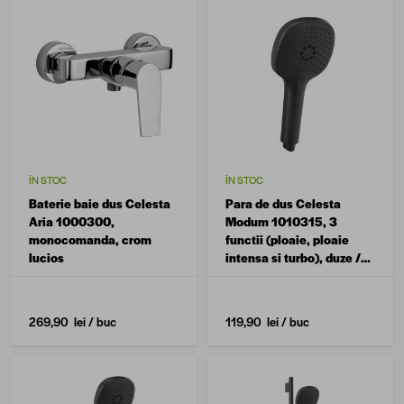
ÎN STOC
ÎN STOC
Baterie baie dus Celesta
Para de dus Celesta
Aria 1000300,
Modum 1010315, 3
monocomanda, crom
functii (ploaie, ploaie
lucios
intensa si turbo), duze /
sistem anticalcar, negru
mat
269,90 lei
/ buc
119,90 lei
/ buc