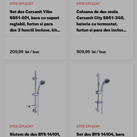
STOC EPUIZAT
STOC EPUIZAT
Set dus Cersanit Vibe
Coloana de dus ovala
S951-021, bara cu suport
Cersanit City S951-340,
reglabil, furtun si para
baterie cu termostat,
dus 3 functii incluse, kit
furtun si para dus incluse,
montare, finisaj cromat
finisaj cromat
209,99 lei
/ buc
909,99 lei
/ buc
STOC EPUIZAT
STOC EPUIZAT
Sistem de dus BYS 14101,
Set dus BYS 14104, bara