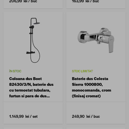
206,99 lei
/ buc
163,99 lei
/ buc
ÎN STOC
STOC LIMITAT
Coloana dus Boet
Baterie dus Celesta
82430/3/N, baterie dus
Sierra 1000800,
cu termostat tubulara,
monocomanda, crom
furtun si para de dus
(finisaj cromat)
incluse, design slim
premium, negru mat
1.149,99 lei
/ set
249,90 lei
/ buc