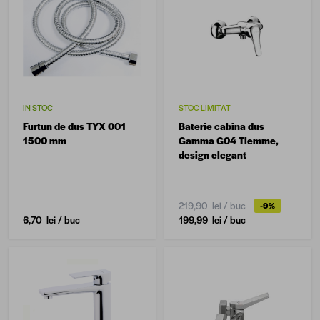
ÎN STOC
STOC LIMITAT
Furtun de dus TYX 001
Baterie cabina dus
1500 mm
Gamma G04 Tiemme,
design elegant
219,90 lei
/ buc
-9%
6,70 lei
/ buc
199,99 lei
/ buc