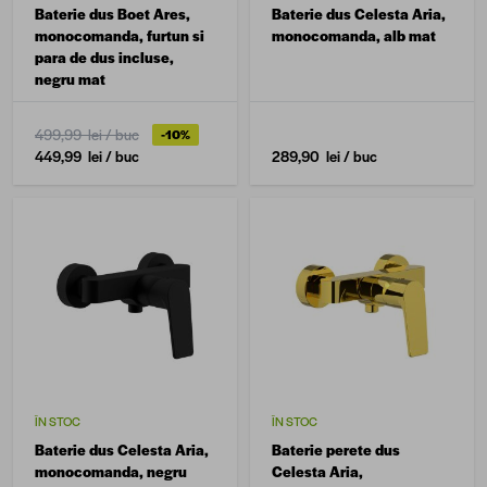
Baterie dus Boet Ares,
Baterie dus Celesta Aria,
monocomanda, furtun si
monocomanda, alb mat
para de dus incluse,
negru mat
499,99 lei
/ buc
-10%
449,99 lei
/ buc
289,90 lei
/ buc
ÎN STOC
ÎN STOC
Baterie dus Celesta Aria,
Baterie perete dus
monocomanda, negru
Celesta Aria,