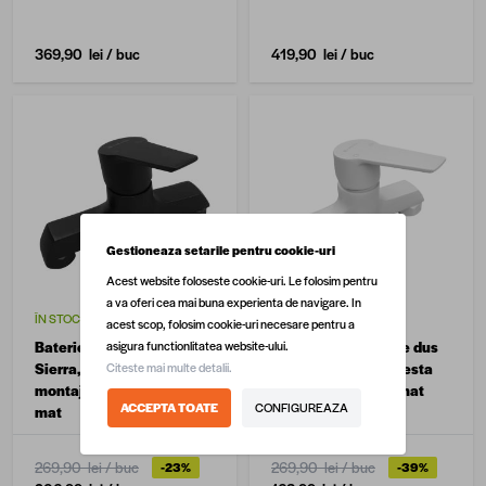
369,90 lei
/ buc
419,90 lei
/ buc
Gestioneaza setarile pentru cookie-uri
Acest website foloseste cookie-uri. Le folosim pentru
a va oferi cea mai buna experienta de navigare. In
ÎN STOC
ÎN STOC
acest scop, folosim cookie-uri necesare pentru a
asigura functionlitatea website-ului.
Baterie dus Celesta
Robinet / Baterie de dus
Citeste mai multe detalii.
Sierra, monocomanda,
monocomanda Celesta
montaj pe perete, negru
Sierra, alama, alb mat
ACCEPTA TOATE
CONFIGUREAZA
mat
269,90 lei
/ buc
269,90 lei
/ buc
-23%
-39%