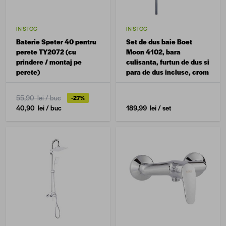
ÎN STOC
ÎN STOC
Baterie Speter 40 pentru
Set de dus baie Boet
perete TY2072 (cu
Moon 4102, bara
prindere / montaj pe
culisanta, furtun de dus si
perete)
para de dus incluse, crom
55,90 lei
/ buc
-27%
40,90 lei
/ buc
189,99 lei
/ set