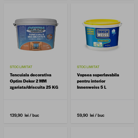
STOC LIMITAT
STOC LIMITAT
Tencuiala decorativa
Vopsea superlavabila
Optim Dekor 2 MM
pentru interior
zgariata/driscuita 25 KG
Innenweiss 5 L
139,90 lei
/ buc
59,90 lei
/ buc