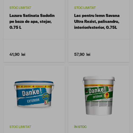
STOC LIMITAT
STOC LIMITAT
Lazura Satinata Sadolin
Lac pentru lemn Savana
pe baza de apa, stejar,
Ultra Rezist, palisandru,
0.75 L
interior/exterior, 0.75L
41,90 lei
57,90 lei
STOC LIMITAT
ÎN STOC