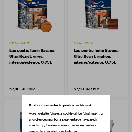
STOC LIMITAT
STOC LIMITAT
Lac pentru lemn Savana
Lac pentru lemn Savana
Ultra Rezist, cires,
Ultra Rezist, mahon,
interior/exterior, 0.75L
interior/exterior, 0.75L
57,90 lei
/ buc
57,90 lei
/ buc
Gestioneaza setarile pentru cookie-uri
Acest website foloseste cookie-uri. Le folosim pentru
a va oferi cea mai buna experienta de navigare. In
acest scop, folosim cookie-uri necesare pentru a
asigura functionlitatea website-ului.