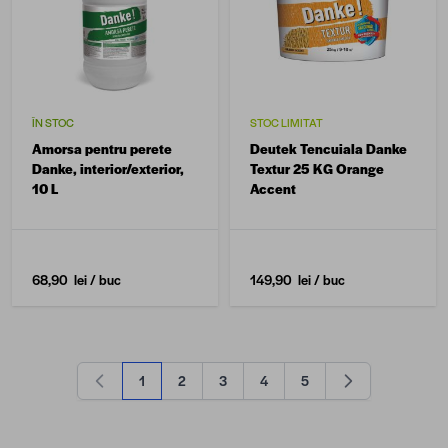
ÎN STOC
STOC LIMITAT
Amorsa pentru perete
Deutek Tencuiala Danke
Danke, interior/exterior,
Textur 25 KG Orange
10 L
Accent
68,90 lei
/ buc
149,90 lei
/ buc
1
2
3
4
5
în acest moment citești pagina
Pagină
Pagină
Pagină
Pagină