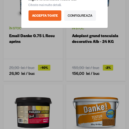
Citeste mai multe detalii.
ACCEPTA TOATE
CONFIGUREAZA
ÎN STOC
ÎN STOC
Email Danke 0.75 L Rosu
Adeplast grund tencuiala
aprins
decorativa Alb - 24 KG
29,90 lei
/ buc
159,90 lei
/ buc
-10%
-2%
26,90 lei
/ buc
156,00 lei
/ buc