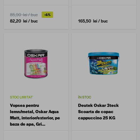
85,90 lei
/ buc
-4%
82,20 lei
/ buc
165,50 lei
/ buc
STOC LIMITAT
ÎN STOC
Vopsea pentru
Deutek Oskar 3teck
lemn/metal, Oskar Aqua
Scoarta de copac
Matt, interior/exterior, pe
cappuccino 25 KG
baza de apa, Gri
scandinav 0.6 L