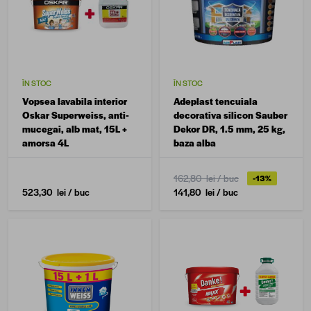
ÎN STOC
ÎN STOC
Vopsea lavabila interior
Adeplast tencuiala
Oskar Superweiss, anti-
decorativa silicon Sauber
mucegai, alb mat, 15L +
Dekor DR, 1.5 mm, 25 kg,
amorsa 4L
baza alba
162,80 lei
/ buc
-13%
523,30 lei
/ buc
141,80 lei
/ buc