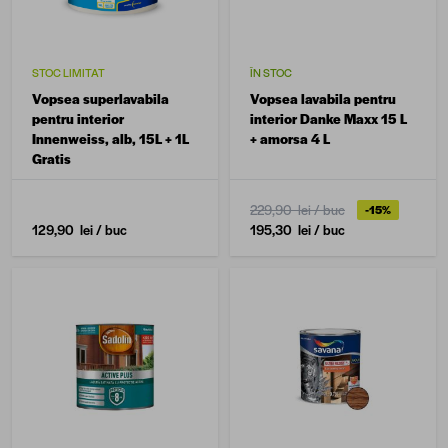
STOC LIMITAT
ÎN STOC
Vopsea superlavabila
Vopsea lavabila pentru
pentru interior
interior Danke Maxx 15 L
Innenweiss, alb, 15L + 1L
+ amorsa 4 L
Gratis
229,90 lei
/ buc
-15%
129,90 lei
/ buc
195,30 lei
/ buc