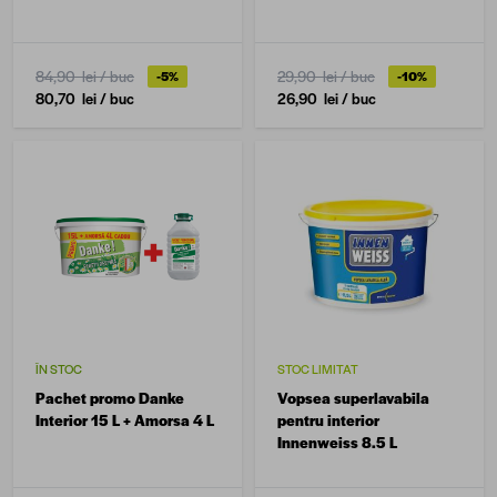
84,90 lei
/ buc
29,90 lei
/ buc
-5%
-10%
80,70 lei
/ buc
26,90 lei
/ buc
ÎN STOC
STOC LIMITAT
Pachet promo Danke
Vopsea superlavabila
Interior 15 L + Amorsa 4 L
pentru interior
Innenweiss 8.5 L