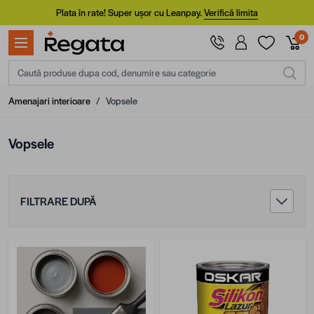
Mergi la Conținut
Plata în rate! Super ușor cu Leanpay.
Verifică limita
0
Caută produse dupa cod, denumire sau categorie
Amenajari interioare
/
Vopsele
Vopsele
FILTRARE DUPĂ