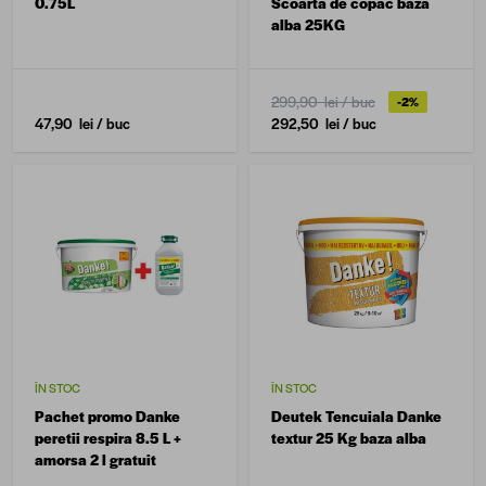
0.75L
Scoarta de copac baza
alba 25KG
299,90 lei
/ buc
-2%
47,90 lei
/ buc
292,50 lei
/ buc
ÎN STOC
ÎN STOC
Pachet promo Danke
Deutek Tencuiala Danke
peretii respira 8.5 L +
textur 25 Kg baza alba
amorsa 2 l gratuit