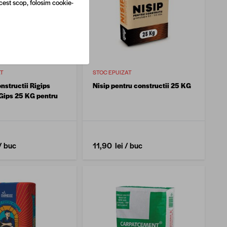
cest scop, folosim cookie-
AT
STOC EPUIZAT
nstructii Rigips
Nisip pentru constructii 25 KG
Gips 25 KG pentru
/ buc
11,90 lei
/ buc