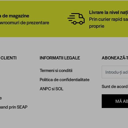
Livrare la nivel naț
a de magazine
Prin curier rapid sa
wroomuri de prezentare
proprie
 CLIENTI
INFORMATII LEGALE
ABONEAZĂ-T
Adresă email
Termeni si conditii
Politica de confidentialitate
Sunt de acor
ANPC
si
SOL
e
MĂ A
and prin SEAP