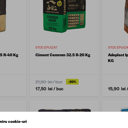
STOC EPUIZAT
STOC EPUIZ
5 R-40 Kg
Ciment Cemrom 32.5 R-20 Kg
Adeplast I
KG
21,90 lei
/ buc
-20%
17,50 lei
/ buc
15,90 lei
ntru cookie-uri