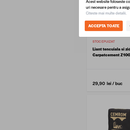
Acest website foloseste co
uri necesare pentru a asigu
Citeste mai multe detalii.
ACCEPTA TOATE
STOC EPUIZAT
Liant tencuiala si zi
Carpatcement Z100
29,90 lei
/ buc