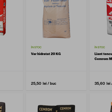
ÎN STOC
ÎN STOC
Var hidratat 20 KG
Liant tencu
Cemrom Mu
25,50 lei
/ buc
35,60 lei