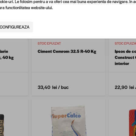
okie-uri. Le folosim pentru a va oferi cea mai buna experienta de navigare. In a
ra functionlitatea website-ului.
CONFIGUREAZA
STOC EPUIZAT
STOC EPUIZ
darie
Ciment Cemrom 32.5 R-40 Kg
Ipsos de co
, 40 kg
Construct 
interior
33,40 lei
/ buc
22,90 lei