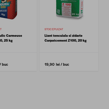
AT
STOC EPUIZAT
aulic Carmeuse
Liant tencuiala si zidarie
0, 25 kg
Carpatcement Z100, 20 kg
/ buc
19,90 lei
/ buc