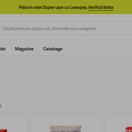
Plata în rate! Super ușor cu Leanpay.
Verifică limita
aută produse dupa cod, denumire sau categorie
let
Magazine
Cataloage
istă