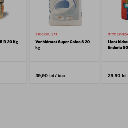
STOC EPUIZAT
STOC EPUIZ
5 R-20 Kg
Var hidratat Super Calco S 20
Liant hidr
kg
Enduria 50
39,90 lei
/ buc
29,90 lei