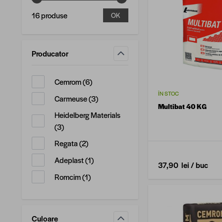
16 produse
OK
Producator
filtru
produse disponibile
Cemrom
(
6
)
ÎN STOC
produse disponibile
Carmeuse
(
3
)
Multibat 40 KG
Heidelberg Materials
produse disponibile
(
3
)
produse disponibile
Regata
(
2
)
produse disponibile
Adeplast
(
1
)
37,90 lei
/ buc
produse disponibile
Romcim
(
1
)
Culoare