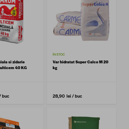
ÎN STOC
iala si zidarie
Var hidratat Super Calco M 20
lticem 40 KG
kg
/ buc
28,90 lei
/ buc