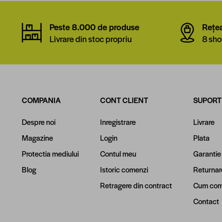
Peste 8.000 de produse
Rețe
Livrare din stoc propriu
8 sho
COMPANIA
CONT CLIENT
SUPORT
Despre noi
Inregistrare
Livrare
Magazine
Login
Plata
Protectia mediului
Contul meu
Garantie
Blog
Istoric comenzi
Returnar
Retragere din contract
Cum com
Contact