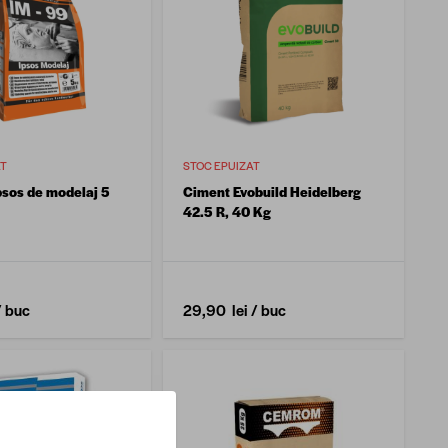
AT
STOC EPUIZAT
psos de modelaj 5
Ciment Evobuild Heidelberg
42.5 R, 40 Kg
/ buc
29,90 lei
/ buc