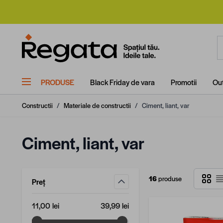
Mergi la Conținut
C
PRODUSE
Black Friday de vara
Promotii
Out
Constructii
/
Materiale de constructii
/
Ciment, liant, var
Ciment, liant, var
Grilă
16
produse
Preț
L
filtru
Valoare minimă
Valoare maximă
11,00 lei
39,99 lei