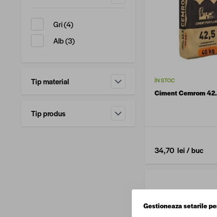
filtru
produse disponibile
Gri
(
4
)
produse disponibile
Alb
(
3
)
Tip material
ÎN STOC
filtru
Ciment Cemrom 42.
Tip produs
filtru
34,70 lei
/ buc
Gestioneaza setarile pe