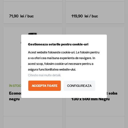
71,90 lei
/ buc
119,90 lei
/ buc
Gestioneaza setarile pentru cookie-uri
Acest website foloseste cookie-uri. Le folosim pentru
a va oferi cea mai buna experienta de navigare. In
acest scop, folosim cookie-uri necesare pentru a
asigura functionlitatea website-ului.
Citeste mai multe detalii.
ÎN STOC
STOC EPUIZAT
ACCEPTA TOATE
CONFIGUREAZA
Economizor soba 130 mm
Economizor emailat soba
negru
130 x 500 mm Negru