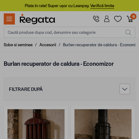
Mergi la Conținut
Plata în rate! Super ușor cu Leanpay.
Verifică limita
0
Caută produse dupa cod, denumire sau categorie
Sobe si seminee
/
Accesorii
/
Burlan recuperator de caldura - Economiz
Burlan recuperator de caldura - Economizor
FILTRARE DUPĂ