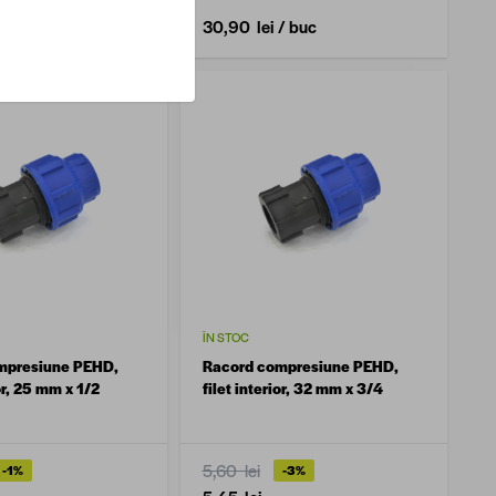
/ buc
30,90 lei
/ buc
ÎN STOC
mpresiune PEHD,
Racord compresiune PEHD,
ior, 25 mm x 1/2
filet interior, 32 mm x 3/4
5,60 lei
-1%
-3%