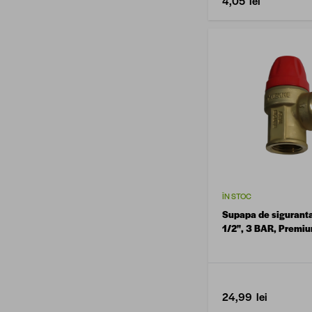
4,05 lei
ÎN STOC
Supapa de sigurant
1/2", 3 BAR, Premi
24,99 lei