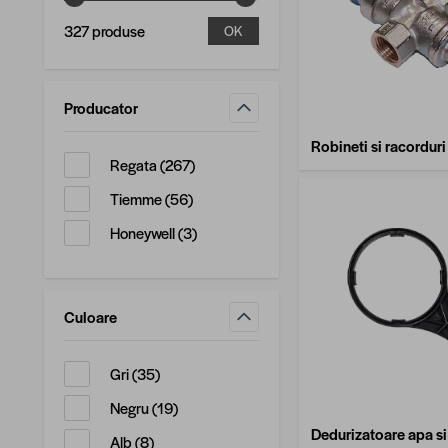
327 produse
OK
Producator
filtru
Robineti si racorduri
produse disponibile
Regata
(
267
)
produse disponibile
Tiemme
(
56
)
produse disponibile
Honeywell
(
3
)
Culoare
filtru
produse disponibile
Gri
(
35
)
produse disponibile
Negru
(
19
)
Dedurizatoare apa si
produse disponibile
Alb
(
8
)