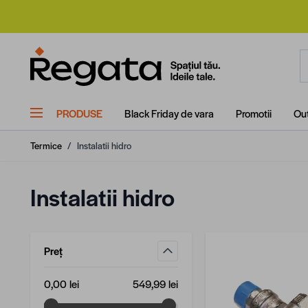
Mergi la Conținut
C
PRODUSE
Black Friday de vara
Promotii
Out
Termice
/
Instalatii hidro
Instalatii hidro
Preț
filtru
Valoare minimă
Valoare maximă
0,00 lei
549,99 lei