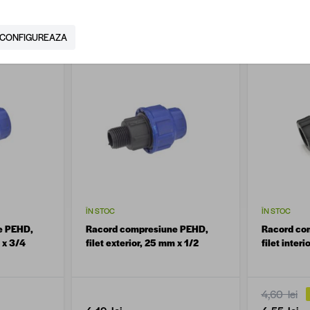
49,90 lei
/ buc
54,90 lei
CONFIGUREAZA
ÎN STOC
ÎN STOC
e PEHD,
Racord compresiune PEHD,
Racord co
m x 3/4
filet exterior, 25 mm x 1/2
filet inter
4,60 lei