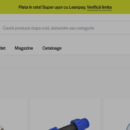
Plata în rate! Super ușor cu Leanpay.
Verifică limita
aută produse dupa cod, denumire sau categorie
let
Magazine
Cataloage