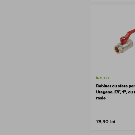
ÎN STOC
Robinet cu sfera pe
Uragano, F/F, 1'', c
rosie
78,90 lei