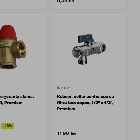
5,45 lei
ÎN STOC
siguranta alama,
Robinet coltar pentru apa cu
AR, Premium
filtru fara capac, 1/2" x 1/2",
Premium
-14%
11,90 lei