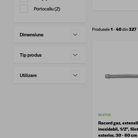
produse disponibile
Portocaliu
(
2
)
Produsele
1
-
40
din
327
Dimensiune
filtru
Tip produs
filtru
Utilizare
filtru
ÎN STOC
Racord gaz, extensib
inoxidabil, 1/2", file
exterior, 30 - 60 cm