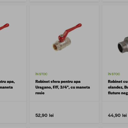
ÎN STOC
ÎN STOC
ntru apa,
Robinet sfera pentru apa
Robinet cu
u maneta
Uragano, F/F, 3/4'', cu maneta
olandez, Bu
rosie
fluture neg
52,90 lei
44,90 lei