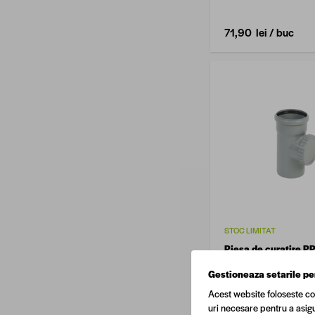
71,90 lei
/ buc
STOC LIMITAT
Piesa de curatire P
diametru 75 mm
Gestioneaza setarile pe
Acest website foloseste co
uri necesare pentru a asigu