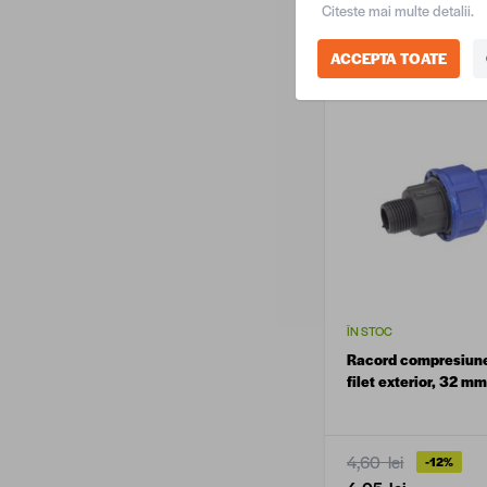
Citeste mai multe detalii.
13,90 lei
/ buc
ACCEPTA TOATE
ÎN STOC
Racord compresiun
filet exterior, 32 m
4,60 lei
-12%