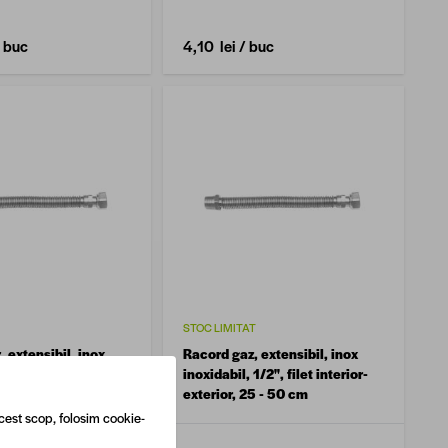
 buc
4,10 lei
/ buc
STOC LIMITAT
 extensibil, inox
Racord gaz, extensibil, inox
1/2", filet interior-
inoxidabil, 1/2", filet interior-
100 - 200 cm
exterior, 25 - 50 cm
cest scop, folosim cookie-