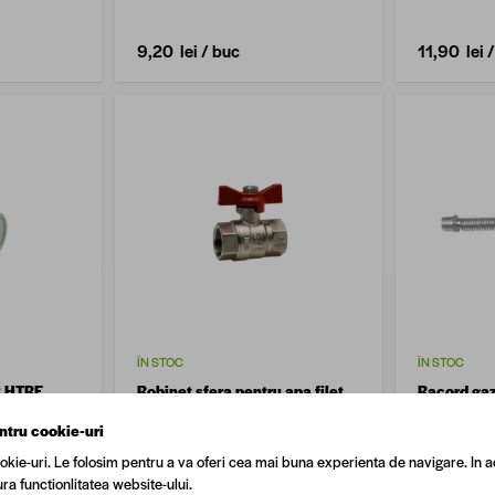
9,20 lei
/ buc
11,90 lei
/
ÎN STOC
ÎN STOC
P HTRE,
Robinet sfera pentru apa filet
Racord gaz,
interior - interior, 1 1/2",
inoxidabil, 
ntru cookie-uri
Premium
exterior, 
okie-uri. Le folosim pentru a va oferi cea mai buna experienta de navigare. In a
ra functionlitatea website-ului.