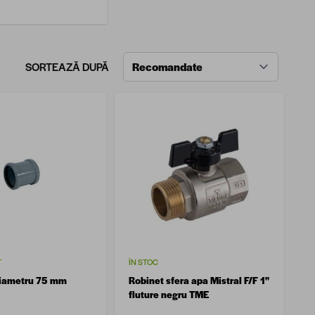
SORTEAZĂ DUPĂ
T
ÎN STOC
diametru 75 mm
Robinet sfera apa Mistral F/F 1''
fluture negru TME