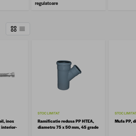
regulatoare
Grilă
Listă
STOC LIMITAT
STOC LIMITA
il, inox
Ramificatie redusa PP HTEA,
Mufa PP, 
t interior-
diametru 75 x 50 mm, 45 grade