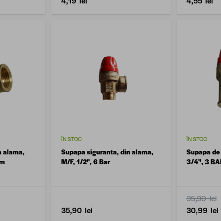
4,19 lei
4,55 lei
ÎN STOC
ÎN STOC
a alama,
Supapa siguranta, din alama,
Supapa de 
um
M/F, 1/2'', 6 Bar
3/4", 3 B
35,90 lei
35,90 lei
30,99 lei