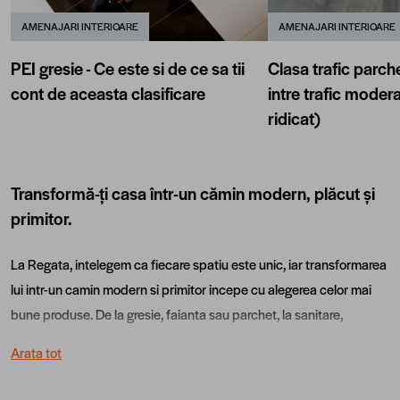
AMENAJARI INTERIOARE
AMENAJARI INTERIOARE
PEI gresie - Ce este si de ce sa tii
Clasa trafic parch
cont de aceasta clasificare
intre trafic moderat
ridicat)
Transformă-ți casa într-un cămin modern, plăcut și
primitor.
La Regata, intelegem ca fiecare spatiu este unic, iar transformarea
lui intr-un camin modern si primitor incepe cu alegerea celor mai
bune produse. De la gresie, faianta sau parchet, la sanitare,
materiale de constructii si solutii pentru amenajari exterioare, iti
Arata tot
punem la dispozitie tot ce ai nevoie pentru a crea un spatiu care sa
raspunda perfect nevoilor tale.