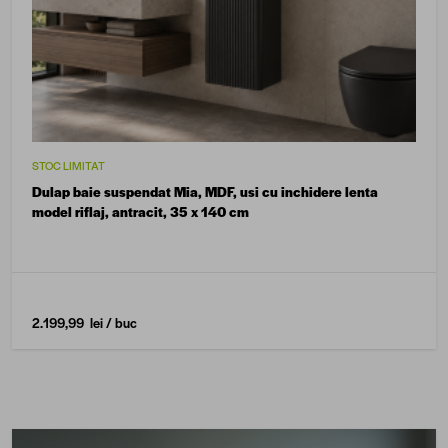
STOC LIMITAT
Dulap baie suspendat Mia, MDF, usi cu inchidere lenta
model riflaj, antracit, 35 x 140 cm
2.199,99 lei
/ buc