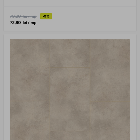
79,90 lei
/ mp
-9%
72,90 lei
/ mp