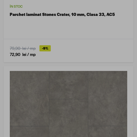
ÎN STOC
Parchet laminat Stonex Crater, 10 mm, Clasa 33, AC5
79,90 lei
/ mp
-9%
72,90 lei
/ mp