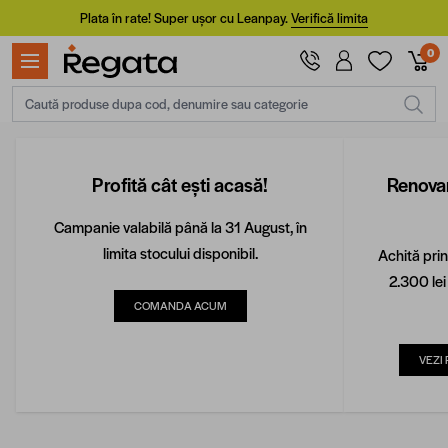
Mergi la Conținut
Plata în rate! Super ușor cu Leanpay.
Verifică limita
0
Caută produse dupa cod, denumire sau categorie
Profită cât ești acasă!
Renovar
Campanie valabilă până la 31 August, în
limita stocului disponibil.
Achită pri
2.300 le
COMANDA ACUM
VEZI