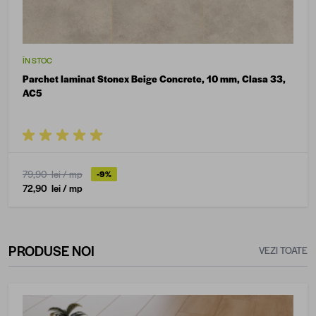
ÎN STOC
Parchet laminat Stonex Beige Concrete, 10 mm, Clasa 33,
AC5
79,90 lei
/ mp
-9%
72,90 lei
/ mp
PRODUSE NOI
VEZI TOATE