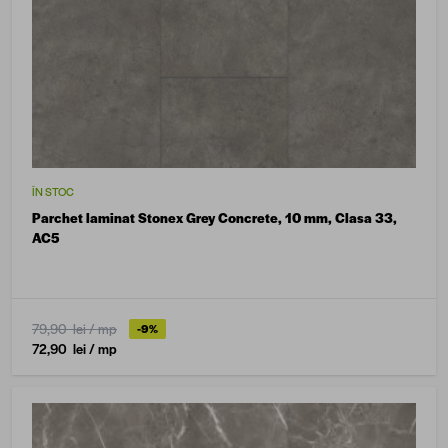
ÎN STOC
Parchet laminat Stonex Grey Concrete, 10 mm, Clasa 33,
AC5
79,90 lei
/ mp
-9%
72,90 lei
/ mp