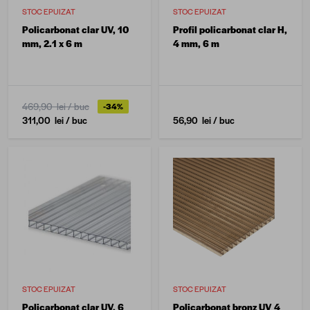
STOC EPUIZAT
STOC EPUIZAT
Policarbonat clar UV, 10
Profil policarbonat clar H,
mm, 2.1 x 6 m
4 mm, 6 m
469,90 lei
/ buc
-34%
311,00 lei
/ buc
56,90 lei
/ buc
STOC EPUIZAT
STOC EPUIZAT
Policarbonat clar UV, 6
Policarbonat bronz UV 4