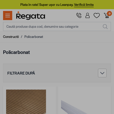
Mergi la Conținut
Plata în rate! Super ușor cu Leanpay.
Verifică limita
0
Caută produse dupa cod, denumire sau categorie
Constructii
/
Policarbonat
Policarbonat
FILTRARE DUPĂ