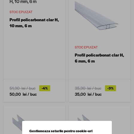
STOC EPUIZAT
Profil policarbonat clar H,
10 mm, 6 m
STOC EPUIZAT
Profil policarbonat clar H,
6 mm, 6 m
51,90 lei
/ buc
35,90 lei
/ buc
-4%
-3%
50,00 lei
/ buc
35,00 lei
/ buc
Gestioneaza setarile pentru cookie-uri