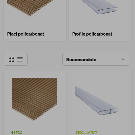
Placi policarbonat
Profile policarbonat
Grilă
Listă
ÎN STOC
STOC LIMITAT