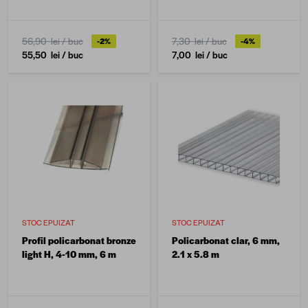
56,90 lei
/ buc
7,30 lei
/ buc
-2%
-4%
55,50 lei
/ buc
7,00 lei
/ buc
STOC EPUIZAT
STOC EPUIZAT
Profil policarbonat bronze
Policarbonat clar, 6 mm,
light H, 4-10 mm, 6 m
2.1 x 5.8 m