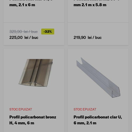
mm, 2.1 x 6 m
mm 2.1 m x 5.8 m
329,90 lei
/ buc
-32%
225,00 lei
/ buc
219,90 lei
/ buc
STOC EPUIZAT
STOC EPUIZAT
Profil policarbonat bronz
Profil policarbonat clar U,
H, 4 mm, 6 m
6 mm, 2.1 m