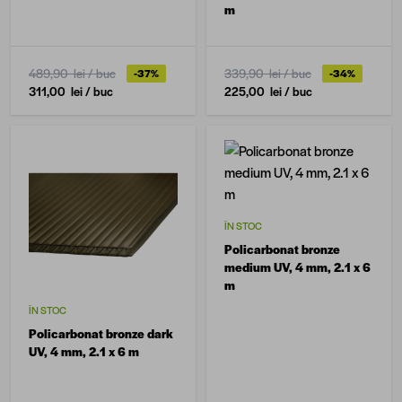
m
489,90 lei
/ buc
339,90 lei
/ buc
-37%
-34%
311,00 lei
/ buc
225,00 lei
/ buc
ÎN STOC
Policarbonat bronze
medium UV, 4 mm, 2.1 x 6
m
ÎN STOC
Policarbonat bronze dark
UV, 4 mm, 2.1 x 6 m