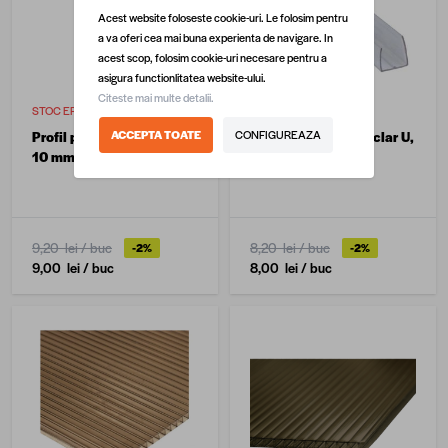
Acest website foloseste cookie-uri. Le folosim pentru
a va oferi cea mai buna experienta de navigare. In
acest scop, folosim cookie-uri necesare pentru a
asigura functionlitatea website-ului.
Citeste mai multe detalii.
STOC EPUIZAT
STOC EPUIZAT
ACCEPTA TOATE
CONFIGUREAZA
Profil policarbonat clar U,
Profil policarbonat clar U,
10 mm, 2.1 m
8 mm, 2.1 m
9,20 lei
/ buc
8,20 lei
/ buc
-2%
-2%
9,00 lei
/ buc
8,00 lei
/ buc