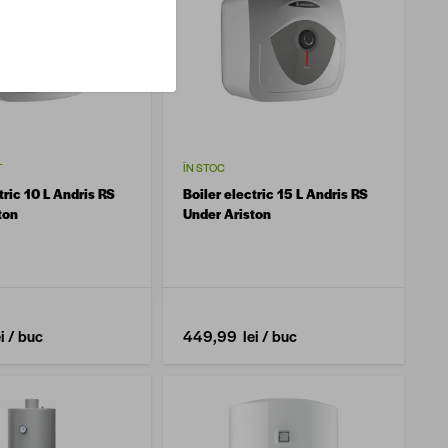
T
ÎN STOC
tric 10 L Andris RS
Boiler electric 15 L Andris RS
ton
Under Ariston
i
/ buc
449,99 lei
/ buc