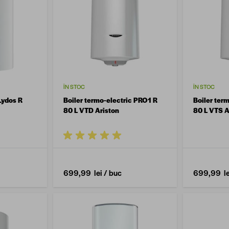
ÎN STOC
ÎN STOC
 Lydos R
Boiler termo-electric PRO1 R
Boiler ter
80 L VTD Ariston
80 L VTS A
699,99 lei
/ buc
699,99 le