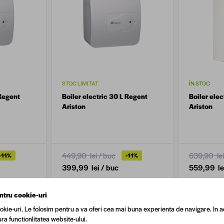
STOC LIMITAT
ÎN STOC
 Regent
Boiler electric 30 L Regent
Boiler elec
Ariston
Ariston
449,90 lei
/ buc
639,90 lei
-11%
-11%
399,99 lei
/ buc
559,99 le
ntru cookie-uri
okie-uri. Le folosim pentru a va oferi cea mai buna experienta de navigare. In a
ra functionlitatea website-ului.