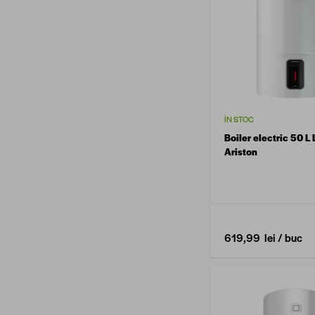
ÎN STOC
Boiler electric 50 L
Ariston
619,99 lei
/ buc