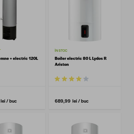
T
ÎN STOC
emne + electric 120L
Boiler electric 80 L Lydos R
Ariston
lei
/ buc
689,99 lei
/ buc