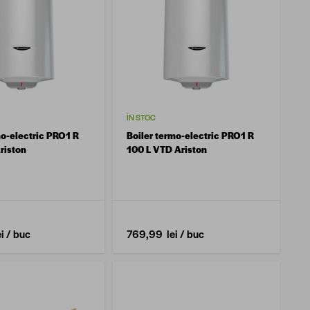
ÎN STOC
mo-electric PRO1 R
Boiler termo-electric PRO1 R
riston
100 L VTD Ariston
i
/ buc
769,99 lei
/ buc