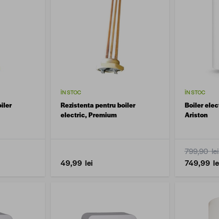
ÎN STOC
ÎN STOC
iler
Rezistenta pentru boiler
Boiler elec
electric, Premium
Ariston
799,90 lei
49,99 lei
749,99 le