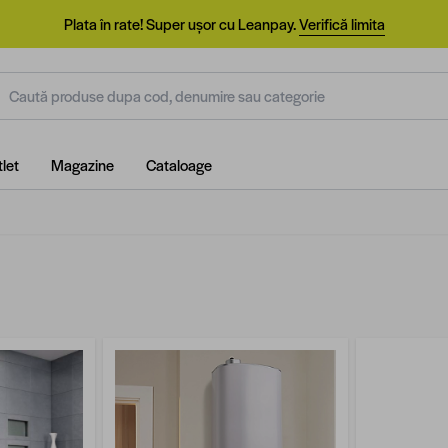
Plata în rate! Super ușor cu Leanpay.
Verifică limita
aută produse dupa cod, denumire sau categorie
let
Magazine
Cataloage