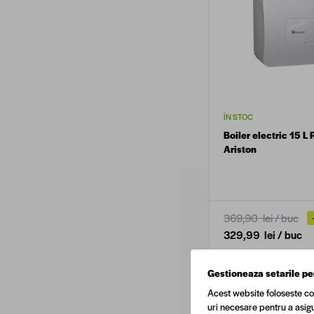
ÎN STOC
Boiler electric 15 L
Ariston
369,90 lei
/ buc
329,99 lei
/ buc
Gestioneaza setarile pe
Acest website foloseste co
uri necesare pentru a asigu