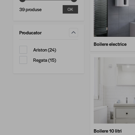
39 produse
OK
Producator
filtru
Boilere electrice
produse disponibile
Ariston
(
24
)
produse disponibile
Regata
(
15
)
Boilere 10 litri