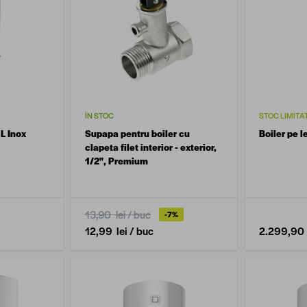
ÎN STOC
STOC LIMITA
L Inox
Supapa pentru boiler cu
Boiler pe l
clapeta filet interior - exterior,
1/2", Premium
13,90 lei
/ buc
-7%
12,99 lei
/ buc
2.299,90 