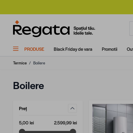
Mergi la Conținut
C
PRODUSE
Black Friday de vara
Promotii
Out
Termice
/
Boilere
Boilere
Preț
filtru
Valoare minimă
Valoare maximă
5,00 lei
2.599,99 lei