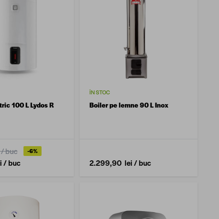
ÎN STOC
tric 100 L Lydos R
Boiler pe lemne 90 L Inox
/ buc
-6%
i
/ buc
2.299,90 lei
/ buc