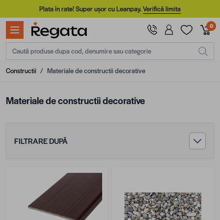
Mergi la Conținut
Plata în rate! Super ușor cu Leanpay.
Verifică limita
0
Caută produse dupa cod, denumire sau categorie
Constructii
/
Materiale de constructii decorative
Materiale de constructii decorative
FILTRARE DUPĂ