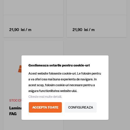
21,90 lei
/ m
21,90 lei
/ m
Gestioneaza setarile pentru cookie-uri
Acest website foloseste cookie-uri. Le folosim pentru
a va oferi cea mai buna experienta de navigare. In
acest scop, folosim cookie-uri necesare pentru a
asigura functionlitatea website-ului.
Citeste mai multe detalii.
STOC EPUIZAT
ACCEPTA TOATE
CONFIGUREAZA
Laminare Laterala PVC
FAG