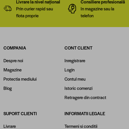
Livrare la nivel național
Consiliere profesională
Prin curier rapid sau
In magazine sau la
flota proprie
telefon
COMPANIA
CONT CLIENT
Despre noi
Inregistrare
Magazine
Login
Protectia mediului
Contul meu
Blog
Istoric comenzi
Retragere din contract
SUPORT CLIENTI
INFORMATII LEGALE
Livrare
Termeni si conditii