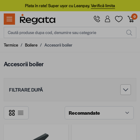
Mergi la Conținut
Plata în rate! Super ușor cu Leanpay.
Verifică limita
0
Caută produse dupa cod, denumire sau categorie
Termice
/
Boilere
/
Accesorii boiler
Accesorii boiler
FILTRARE DUPĂ
Grilă
Listă