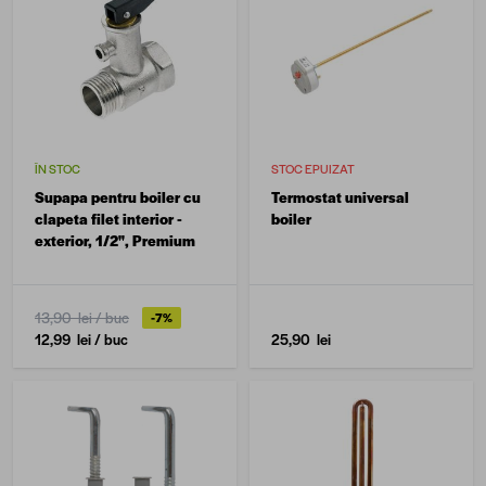
ÎN STOC
STOC EPUIZAT
Supapa pentru boiler cu
Termostat universal
clapeta filet interior -
boiler
exterior, 1/2", Premium
13,90 lei
/ buc
-7%
12,99 lei
/ buc
25,90 lei