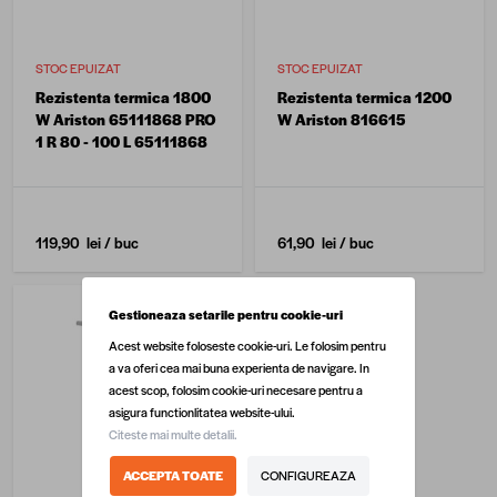
STOC EPUIZAT
STOC EPUIZAT
Rezistenta termica 1800
Rezistenta termica 1200
W Ariston 65111868 PRO
W Ariston 816615
1 R 80 - 100 L 65111868
119,90 lei
/ buc
61,90 lei
/ buc
Gestioneaza setarile pentru cookie-uri
Acest website foloseste cookie-uri. Le folosim pentru
a va oferi cea mai buna experienta de navigare. In
acest scop, folosim cookie-uri necesare pentru a
asigura functionlitatea website-ului.
Citeste mai multe detalii.
ACCEPTA TOATE
CONFIGUREAZA