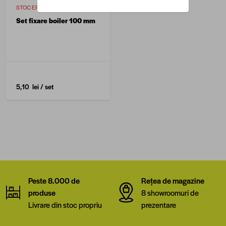
STOC EPUIZAT
Set fixare boiler 100 mm
5,10 lei
/ set
Peste 8.000 de
Rețea de magazine
produse
8 showroomuri de
Livrare din stoc propriu
prezentare