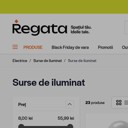
Mergi la Conținut
C
PRODUSE
Black Friday de vara
Promotii
Out
Electrice
/
Surse de iluminat
/
Surse de iluminat
Surse de iluminat
Grilă
23
produse
Preț
filtru
Valoare minimă
Valoare maximă
8,00 lei
55,99 lei