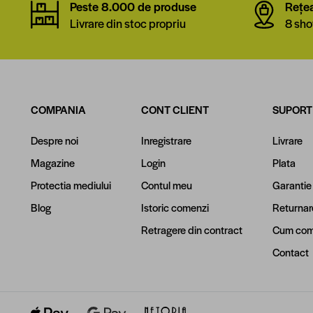
Peste 8.000 de produse
Rețe
Livrare din stoc propriu
8 sho
COMPANIA
CONT CLIENT
SUPORT
Despre noi
Inregistrare
Livrare
Magazine
Login
Plata
Protectia mediului
Contul meu
Garantie
Blog
Istoric comenzi
Returnar
Retragere din contract
Cum com
Contact