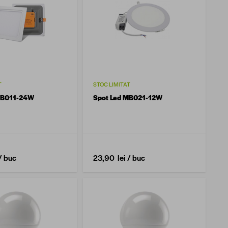
T
STOC LIMITAT
MB011-24W
Spot Led MB021-12W
/ buc
23,90 lei
/ buc