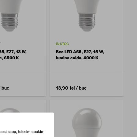
T
ÎN STOC
5, E27, 13 W,
Bec LED A65, E27, 15 W,
e, 6500 K
lumina calda, 4000 K
/ buc
13,90 lei
/ buc
cest scop, folosim cookie-