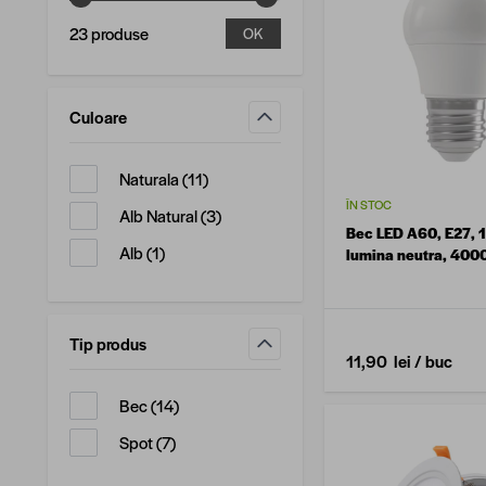
23 produse
OK
Culoare
filtru
produse disponibile
Naturala
(
11
)
ÎN STOC
produse disponibile
Alb Natural
(
3
)
Bec LED A60, E27, 1
produse disponibile
Alb
(
1
)
lumina neutra, 400
Tip produs
11,90 lei
/ buc
filtru
produse disponibile
Bec
(
14
)
produse disponibile
Spot
(
7
)