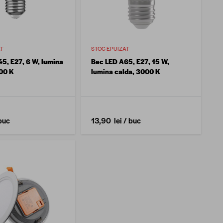
AT
STOC EPUIZAT
5, E27, 6 W, lumina
Bec LED A65, E27, 15 W,
00 K
lumina calda, 3000 K
buc
13,90 lei
/ buc