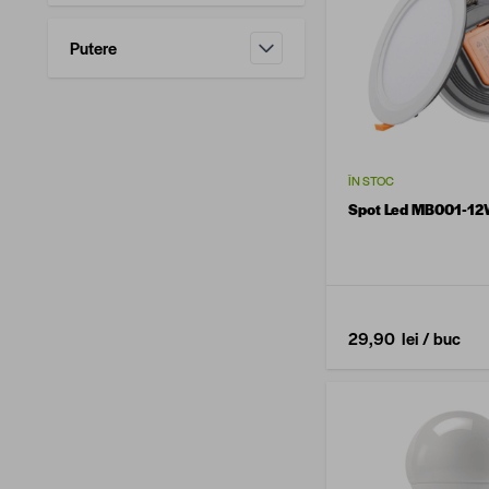
Putere
filtru
ÎN STOC
Spot Led MB001-1
29,90 lei
/ buc