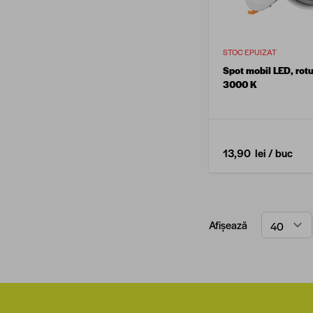
STOC EPUIZAT
Spot mobil LED, rot
3000 K
13,90 lei
/ buc
Afișează