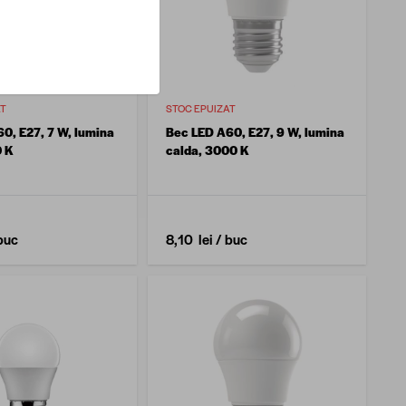
AT
STOC EPUIZAT
0, E27, 7 W, lumina
Bec LED A60, E27, 9 W, lumina
0 K
calda, 3000 K
buc
8,10 lei
/ buc