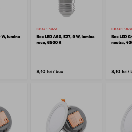
STOC EPUIZAT
STOC EPUIZ
9 W, lumina
Bec LED A60, E27, 9 W, lumina
Bec LED G4
rece, 6500 K
neutra, 40
8,10 lei
/ buc
8,10 lei
/ 