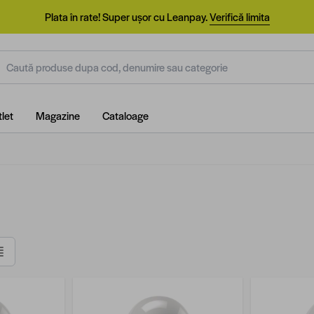
Plata în rate! Super ușor cu Leanpay.
Verifică limita
aută produse dupa cod, denumire sau categorie
let
Magazine
Cataloage
Listă