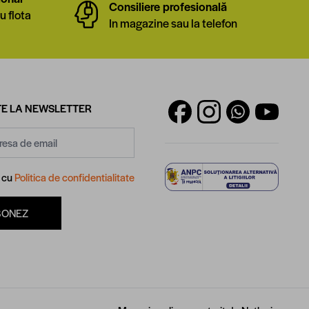
Consiliere profesională
u flota
In magazine sau la telefon
E LA NEWSLETTER
d cu
Politica de confidentialitate
BONEZ