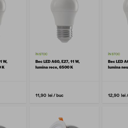
ÎN STOC
ÎN STOC
1 W,
Bec LED A60, E27, 11 W,
Bec LED A6
0 K
lumina rece, 6500 K
lumina neu
11,90 lei
/ buc
12,90 lei