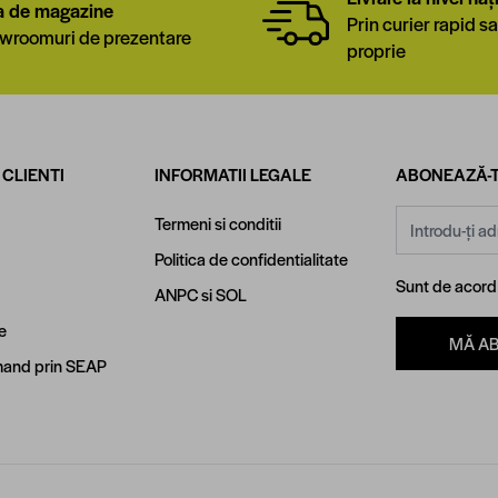
a de magazine
Prin curier rapid sa
wroomuri de prezentare
proprie
 CLIENTI
INFORMATII LEGALE
ABONEAZĂ-T
Adresă email
Termeni si conditii
Politica de confidentialitate
Sunt de acor
ANPC
si
SOL
e
MĂ A
and prin SEAP