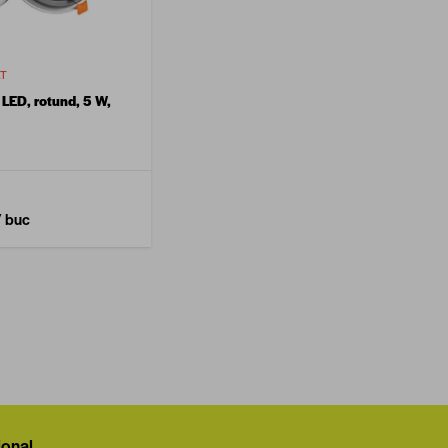
AT
 LED, rotund, 5 W,
/ buc
ional