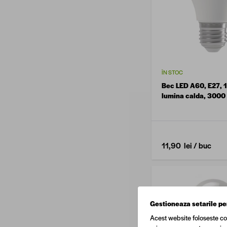
ÎN STOC
Bec LED A60, E27, 1
lumina calda, 3000
11,90 lei
/ buc
Gestioneaza setarile pe
Acest website foloseste co