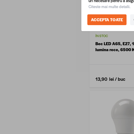
uri necesare pentru a asigu
Citeste mai multe detalii.
ACCEPTA TOATE
ÎN STOC
Bec LED A65, E27, 
lumina rece, 6500 
13,90 lei
/ buc