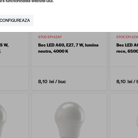
ra functionlitatea website-ului.
CONFIGUREAZA
STOC EPUIZAT
STOC EPUIZ
15 W,
Bec LED A60, E27, 7 W, lumina
Bec LED A6
K
neutra, 4000 K
rece, 650
8,10 lei
/ buc
8,10 lei
/ 