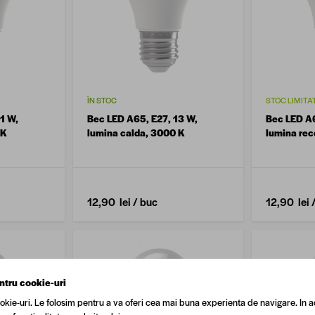
ÎN STOC
STOC LIMITA
1 W,
Bec LED A65, E27, 13 W,
Bec LED A6
 K
lumina calda, 3000 K
lumina rec
12,90 lei
/ buc
12,90 lei
ntru cookie-uri
okie-uri. Le folosim pentru a va oferi cea mai buna experienta de navigare. In a