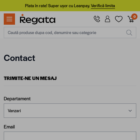
Mergi la Conținut
Plata în rate! Super ușor cu Leanpay.
Verifică limita
0
Caută produse dupa cod, denumire sau categorie
Contact
TRIMITE-NE UN MESAJ
Departament
Email