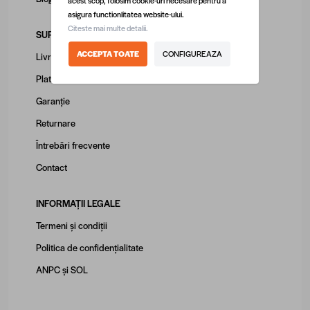
acest scop, folosim cookie-uri necesare pentru a
asigura functionlitatea website-ului.
Citeste mai multe detalii.
SUPORT CLIENȚI
ACCEPTA TOATE
CONFIGUREAZA
Livrare
Plată
Garanție
Returnare
Întrebări frecvente
Contact
INFORMAȚII LEGALE
Termeni și condiții
Politica de confidențialitate
ANPC
și
SOL