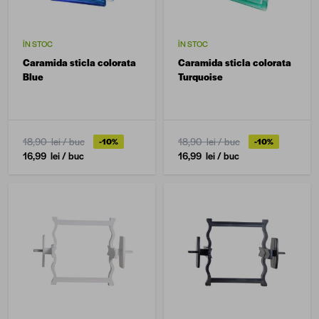
ÎN STOC
ÎN STOC
Caramida sticla colorata
Caramida sticla colorata
Blue
Turquoise
18,90 lei
/ buc
18,90 lei
/ buc
-10%
-10%
16,99 lei
/ buc
16,99 lei
/ buc