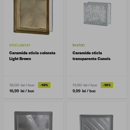
STOC LIMITAT
ÎN STOC
Caramida sticla colorata
Caramida sticla
Light Brown
transparenta Cuneis
18,90 lei
/ buc
11,90 lei
/ buc
-10%
-16%
16,99 lei
/ buc
9,99 lei
/ buc