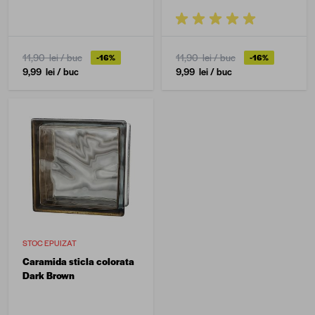
11,90 lei
/ buc
11,90 lei
/ buc
-16%
-16%
9,99 lei
/ buc
9,99 lei
/ buc
STOC EPUIZAT
Caramida sticla colorata
Dark Brown