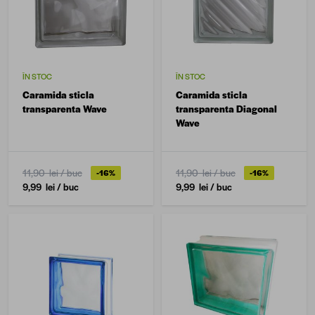
ÎN STOC
ÎN STOC
Caramida sticla
Caramida sticla
transparenta Wave
transparenta Diagonal
Wave
11,90 lei
/ buc
11,90 lei
/ buc
-16%
-16%
9,99 lei
/ buc
9,99 lei
/ buc