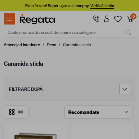
Mergi la Conținut
Plata în rate! Super ușor cu Leanpay.
Verifică limita
0
Caută produse dupa cod, denumire sau categorie
Amenajari interioare
/
Deco
/
Caramida sticla
Caramida sticla
FILTRARE DUPĂ
Grilă
Listă