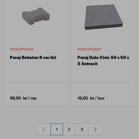
STOC EPUIZAT
STOC EPUIZAT
Pavaj Behaton 8 cm Gri
Pavaj Dala Civic 50 x 50 x
5 Antracit
66,90 lei
/ mp
16,60 lei
/ buc
1
2
3
în acest moment citești pagina
Pagină
Pagină