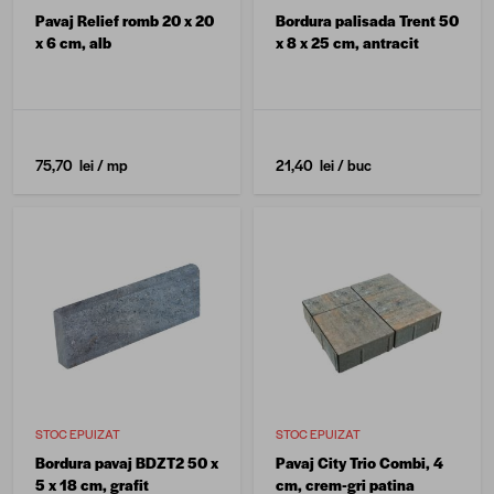
Pavaj Relief romb 20 x 20
Bordura palisada Trent 50
x 6 cm, alb
x 8 x 25 cm, antracit
75,70 lei
/ mp
21,40 lei
/ buc
STOC EPUIZAT
STOC EPUIZAT
Bordura pavaj BDZT2 50 x
Pavaj City Trio Combi, 4
5 x 18 cm, grafit
cm, crem-gri patina