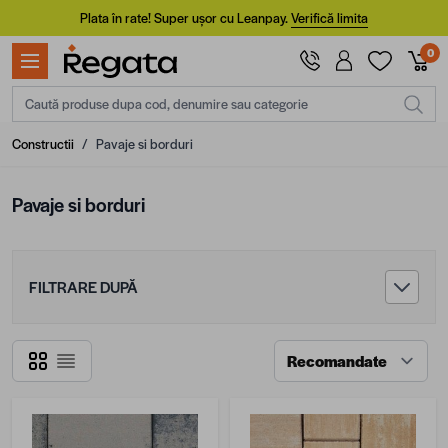
Mergi la Conținut
Plata în rate! Super ușor cu Leanpay.
Verifică limita
0
Caută produse dupa cod, denumire sau categorie
Constructii
/
Pavaje si borduri
Pavaje si borduri
FILTRARE DUPĂ
Grilă
Listă