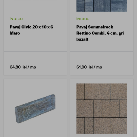
ÎN STOC
ÎN STOC
Pavaj Civic 20 x 10 x 6
Pavaj Semmelrock
Maro
Rettino Combi, 4 cm, gri
bazalt
64,80 lei
/ mp
61,90 lei
/ mp