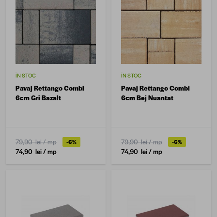
ÎN STOC
ÎN STOC
Pavaj Rettango Combi
Pavaj Rettango Combi
6cm Gri Bazalt
6cm Bej Nuantat
79,90 lei
/ mp
79,90 lei
/ mp
-6%
-6%
74,90 lei
/ mp
74,90 lei
/ mp