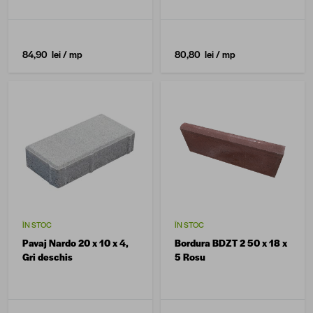
84,90 lei
/ mp
80,80 lei
/ mp
ÎN STOC
ÎN STOC
Pavaj Nardo 20 x 10 x 4,
Bordura BDZT 2 50 x 18 x
Gri deschis
5 Rosu