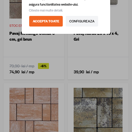
asigura functionlitatea website-ului.
Citeste mai multe detalii.
ACCEPTA TOATE
CONFIGUREAZA
STOC EPUIZAT
STOC EPUIZAT
Pavaj Rettango Combi 6
Pavaj Nardo 20 x 10 x 4,
cm, gri brun
Gri
79,90 lei
/ mp
-6%
74,90 lei
/ mp
39,90 lei
/ mp