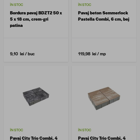
ÎN STOC
ÎN STOC
Bordura pavaj BDZT2 50 x
Pavaj beton Semmerlock
5 x 18 cm, crem-gri
Pastella Combi, 6 cm, bej
patina
9,10 lei
/ buc
119,98 lei
/ mp
ÎN STOC
ÎN STOC
Pavaj City Trio Combi, 4
Pavaj City Trio Combi, 4