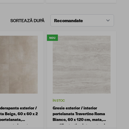
SORTEAZĂ DUPĂ
NOU
ÎN STOC
derapanta exterior /
Gresie exterior / interior
sta Beige, 60 x 60 x 2
portelanata Travertino Roma
portelanata,
Bianco, 60 x 120 cm, mata,
a, aspect ciment
rectificata, tip piatra naturala