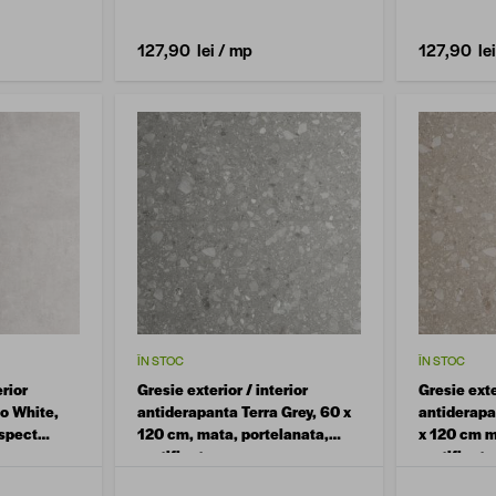
127,90 lei
/ mp
127,90 lei
ÎN STOC
ÎN STOC
erior
Gresie exterior / interior
Gresie exte
o White,
antiderapanta Terra Grey, 60 x
antiderapa
aspect
120 cm, mata, portelanata,
x 120 cm m
rectificata
rectificata