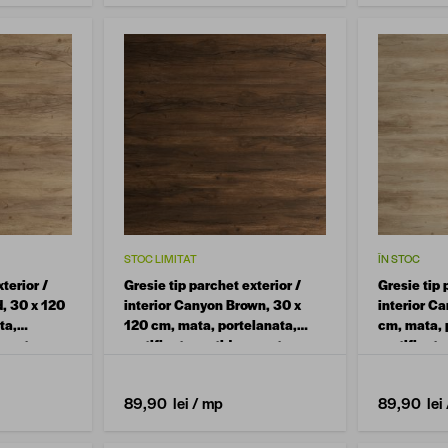
STOC LIMITAT
ÎN STOC
terior /
Gresie tip parchet exterior /
Gresie tip 
d, 30 x 120
interior Canyon Brown, 30 x
interior C
ta,
120 cm, mata, portelanata,
cm, mata, 
apanta
rectificata, antiderapanta
rectificata
89,90 lei
/ mp
89,90 lei