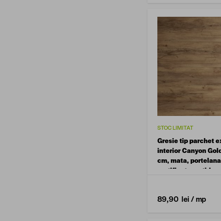
STOC LIMITAT
Gresie tip parchet ex
interior Canyon Gol
cm, mata, portelana
rectificata, antider
89,90 lei
/ mp