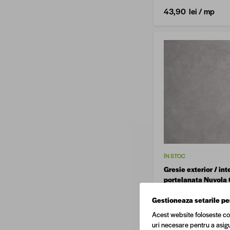
43,90 lei
/ mp
ÎN STOC
Gresie exterior / int
portelanata Nuvola 
120 cm, mata, rectif
aspect ciment
Gestioneaza setarile pe
Acest website foloseste co
uri necesare pentru a asigu
71,90 lei
/ mp