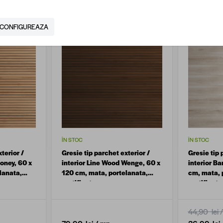
CONFIGUREAZA
ÎN STOC
ÎN STOC
terior /
Gresie tip parchet exterior /
Gresie tip 
oney, 60 x
interior Line Wood Wenge, 60 x
interior Ba
lanata,
120 cm, mata, portelanata,
cm, mata, 
rectificata
rectificata
44,90 lei