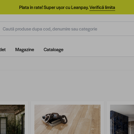
Plata în rate! Super ușor cu Leanpay.
Verifică limita
aută produse dupa cod, denumire sau categorie
let
Magazine
Cataloage