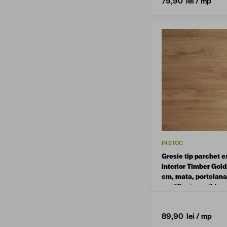
79,90 lei
/ mp
ÎN STOC
Gresie tip parchet ex
interior Timber Gold
cm, mata, portelana
rectificata, antider
89,90 lei
/ mp