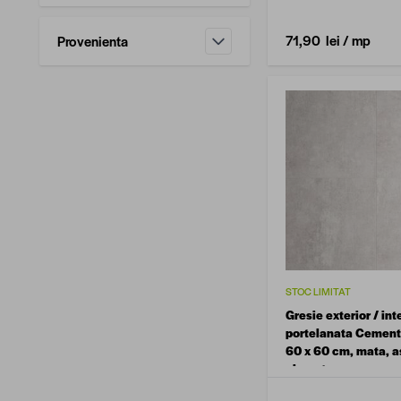
filtru
71,90 lei
/ mp
Provenienta
filtru
STOC LIMITAT
Gresie exterior / int
portelanata Cement
60 x 60 cm, mata, 
ciment