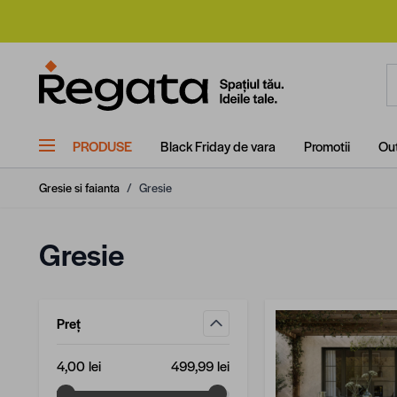
Mergi la Conținut
C
PRODUSE
Black Friday de vara
Promotii
Out
Gresie si faianta
/
Gresie
Gresie
Preț
filtru
Valoare minimă
Valoare maximă
4,00 lei
499,99 lei