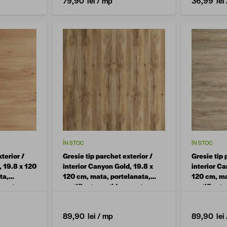
79,90 lei
/ mp
36,99 lei
ÎN STOC
ÎN STOC
terior /
Gresie tip parchet exterior /
Gresie tip 
, 19.8 x 120
interior Canyon Gold, 19.8 x
interior Ca
ta,
120 cm, mata, portelanata,
120 cm, ma
apanta
rectificata, antiderapanta
rectificata
89,90 lei
/ mp
89,90 lei