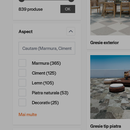
839 produse
OK
Aspect
filtru
Gresie exterior
produse disponibile
Marmura
(
365
)
produse disponibile
Ciment
(
125
)
produse disponibile
Lemn
(
105
)
produse disponibile
Piatra naturala
(
53
)
produse disponibile
Decorativ
(
25
)
Mai multe
Gresie tip piatra