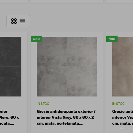
Grilă
Listă
NOU
NOU
ÎN STOC
ÎN STOC
erior
Gresie antiderapanta exterior /
Gresie anti
Nero, 60 x
interior Vista Grey, 60 x 60 x 2
interior Vi
icata,
cm, mata, portelanata,
cm, mata, 
rectificata, aspect ciment
rectificat