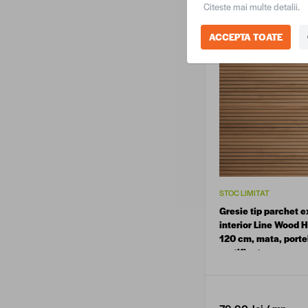
Citeste mai multe detalii.
ACCEPTA TOATE
STOC LIMITAT
Gresie tip parchet ex
interior Line Wood H
120 cm, mata, porte
rectificata