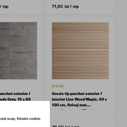
/ mp
71,90 lei
/ mp
ÎN STOC
parchet exterior /
Gresie tip parchet exterior /
ody Grey, 15 x 60
interior Line Wood Maple, 60 x
portelanata
120 cm, finisaj mat,
portelanata, rectificata
cest scop, folosim cookie-
/ mp
-18%
/ mp
79,90 lei
/ mp