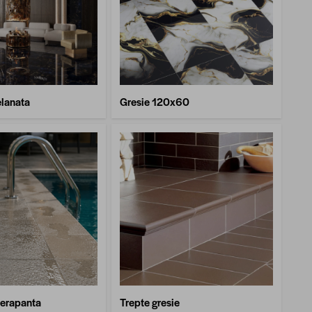
elanata
Gresie 120x60
derapanta
Trepte gresie