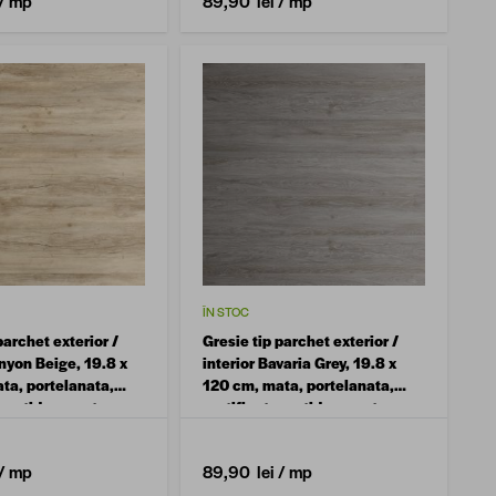
/ mp
89,90 lei
/ mp
ÎN STOC
parchet exterior /
Gresie tip parchet exterior /
nyon Beige, 19.8 x
interior Bavaria Grey, 19.8 x
ta, portelanata,
120 cm, mata, portelanata,
, antiderapanta
rectificata, antiderapanta
/ mp
89,90 lei
/ mp