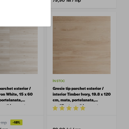
ÎN STOC
parchet exterior /
Gresie tip parchet exterior /
ron White, 15 x 60
interior Timber Ivory, 19.8 x 120
portelanata,
cm, mata, portelanata,
, antiderapanta
rectificata, antiderapanta
/ mp
-18%