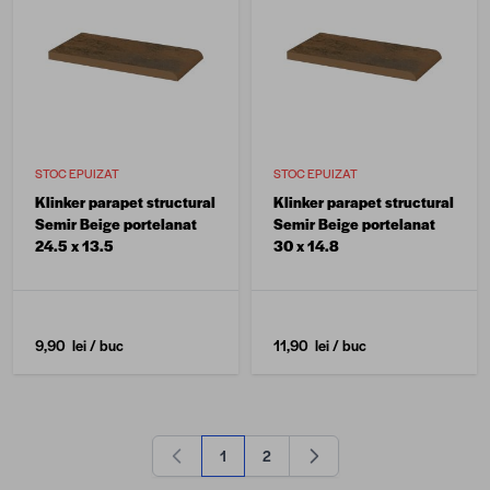
STOC EPUIZAT
STOC EPUIZAT
Klinker parapet structural
Klinker parapet structural
Semir Beige portelanat
Semir Beige portelanat
24.5 x 13.5
30 x 14.8
9,90 lei
/ buc
11,90 lei
/ buc
1
2
în acest moment citești pagina
Pagină