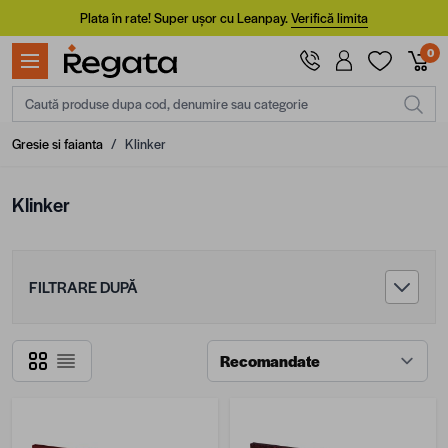
Mergi la Conținut
Plata în rate! Super ușor cu Leanpay.
Verifică limita
0
Caută produse dupa cod, denumire sau categorie
Gresie si faianta
/
Klinker
Klinker
FILTRARE DUPĂ
Grilă
Listă