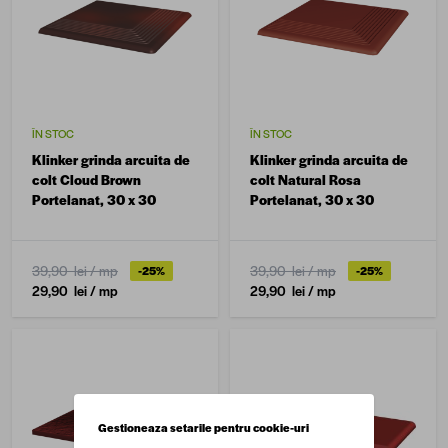
ÎN STOC
ÎN STOC
Klinker grinda arcuita de
Klinker grinda arcuita de
colt Cloud Brown
colt Natural Rosa
Portelanat, 30 x 30
Portelanat, 30 x 30
39,90 lei
/ mp
39,90 lei
/ mp
-25%
-25%
29,90 lei
/ mp
29,90 lei
/ mp
Gestioneaza setarile pentru cookie-uri