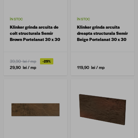
ÎN STOC
ÎN STOC
Klinker grinda arcuita de
Klinker grinda arcuita
colt structurala Semir
dreapta structurala Semir
Brown Portelanat 30 x 30
Beige Portelanat 30 x 30
39,90 lei
/ mp
-25%
29,90 lei
/ mp
119,90 lei
/ mp