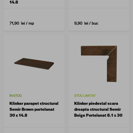
14.8
71,90 lei
/ mp
9,90 lei
/ buc
ÎN STOC
STOC LIMITAT
Klinker parapet structural
Klinker piedestal scara
Semir Brown portelanat
dreapta structural Semir
30 x 14.8
Beige Portelanat 8.1 x 30