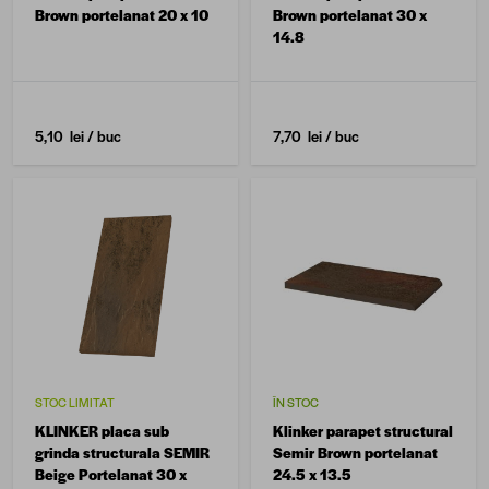
Brown portelanat 20 x 10
Brown portelanat 30 x
14.8
5,10 lei
/ buc
7,70 lei
/ buc
STOC LIMITAT
ÎN STOC
KLINKER placa sub
Klinker parapet structural
grinda structurala SEMIR
Semir Brown portelanat
Beige Portelanat 30 x
24.5 x 13.5