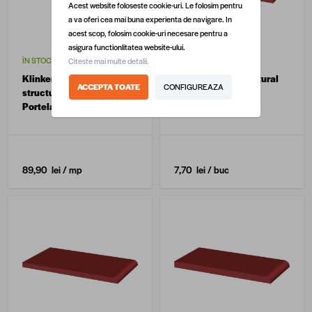
Acest website foloseste cookie-uri. Le folosim pentru
a va oferi cea mai buna experienta de navigare. In
acest scop, folosim cookie-uri necesare pentru a
asigura functionlitatea website-ului.
ÎN STOC
STOC EPUIZAT
Citeste mai multe detalii.
Klinker placa de baza
Klinker parapet Natural
ACCEPTA TOATE
CONFIGUREAZA
structurala Semir Brown
Rosa Portelanat,
Portelanat 30 x 30
30X14.8
89,90 lei
/ mp
7,70 lei
/ buc