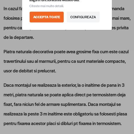
Citeste mai multe detalii.
In cazul fatadelor, soclurilor sau chiar a gardurilor se recomanda
ACCEPTA TOATE
CONFIGUREAZA
folosirea pietrei naturale cu latimea de 5-10 cm sau chiar mai mare,
pentru ca vor pune in valoare respectiva suprafata mai ales privita
de la departare.
Piatra naturala decorativa poate avea grosime fixa cum este cazul
travertinului sau al marmurii, pentru ca sunt materiale compacte,
usor de debitat si prelucrat.
Daca montajul se realizeaza la exterior, la o inaltime de pana in 3
metri, piatra naturala se poate aplica direct pe termosistem deja
fixat, fara niciun fel de armare suplimentara. Daca montajul se
realizeaza la peste 3 m inaltime este obligatoriu sa folosesti plasa
pentru fixarea acestor placi si dibluri pt fixarea in termosistem.