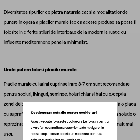
Diversitatea tipurilor de piatra naturala cat si a modalitatilor de
punere in opera a placilor murale fac ca aceste produse sa poata fi
folosite in diferite stiluri de interioar,e de la modern la rustic cu
influente mediteranene pana la minimalist.
Unde putem folosi placile murale
Placile murale cu latimi cuprinse intre 3-7 cm sunt recomandate
pentru socluri, livinguri, seminee, holuri chiar si bai cu exceptia
zonei de dus. In schimb, insa, in zona de dus se recomanda o placa
Gestioneaza setarile pentru cookie-uri
cu suprafata scapițată, iar pentru dusuri cea mai potrivita solutie o
Acest website foloseste cookie-uri. Le folosim pentru
reprezinta o placa cu suprafata lisa, pentru ca se intretin mult mai
a va oferi cea mai buna experienta de navigare. In
usor.
acest scop, folosim cookie-uri necesare pentru a
asigura functionlitatea website-ului.