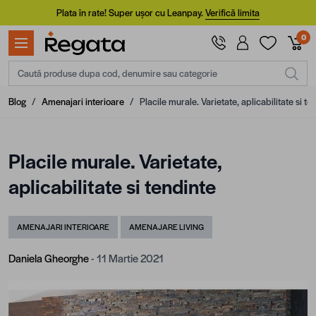
Mergi la Conținut
Plata în rate! Super ușor cu Leanpay.
Verifică limita
0
Caută produse dupa cod, denumire sau categorie
Blog
/
Amenajari interioare
/
Placile murale. Varietate, aplicabilitate si te
Placile murale. Varietate,
aplicabilitate si tendinte
AMENAJARI INTERIOARE
AMENAJARE LIVING
Daniela Gheorghe
- 11 Martie 2021