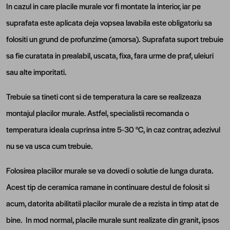
In cazul in care placile murale vor fi montate la interior, iar pe
suprafata este aplicata deja vopsea lavabila este obligatoriu sa
folositi un grund de profunzime (amorsa). Suprafata suport trebuie
sa fie curatata in prealabil, uscata, fixa, fara urme de praf, uleiuri
sau alte imporitati.
Trebuie sa tineti cont si de temperatura la care se realizeaza
montajul placilor murale. Astfel, specialistii recomanda o
temperatura ideala cuprinsa intre 5-30 °C, in caz contrar, adezivul
nu se va usca cum trebuie.
Folosirea placiilor murale se va dovedi o solutie de lunga durata.
Acest tip de ceramica ramane in continuare destul de folosit si
acum, datorita abilitatii placilor murale de a rezista in timp atat de
bine. In mod normal, placile murale sunt realizate din granit, ipsos