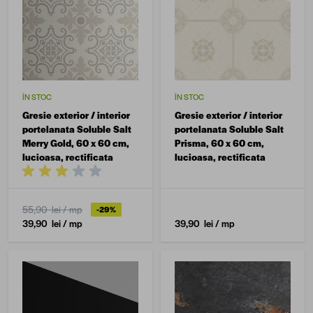
ÎN STOC
ÎN STOC
Gresie exterior / interior
Gresie exterior / interior
portelanata Soluble Salt
portelanata Soluble Salt
Merry Gold, 60 x 60 cm,
Prisma, 60 x 60 cm,
lucioasa, rectificata
lucioasa, rectificata
55,90 lei
/ mp
-29%
39,90 lei
/ mp
39,90 lei
/ mp