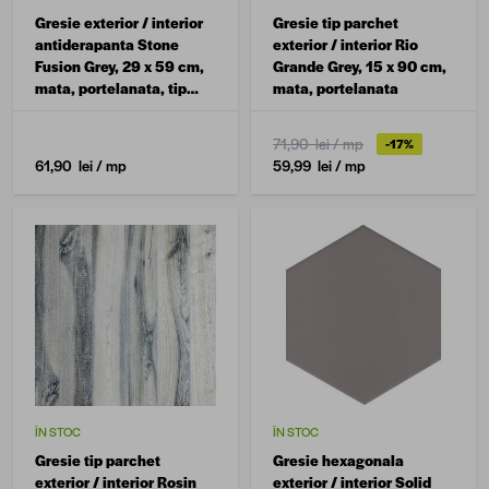
Gresie exterior / interior
Gresie tip parchet
antiderapanta Stone
exterior / interior Rio
Fusion Grey, 29 x 59 cm,
Grande Grey, 15 x 90 cm,
mata, portelanata, tip
mata, portelanata
piatra naturala
71,90 lei
/ mp
-17%
61,90 lei
/ mp
59,99 lei
/ mp
ÎN STOC
ÎN STOC
Gresie tip parchet
Gresie hexagonala
exterior / interior Rosin
exterior / interior Solid