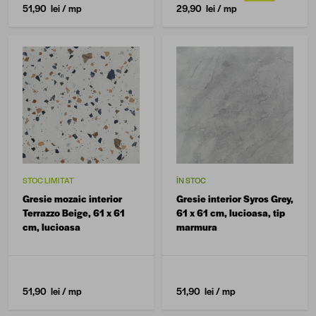
51,90 lei
/ mp
29,90 lei
/ mp
STOC LIMITAT
ÎN STOC
Gresie mozaic interior
Gresie interior Syros Grey,
Terrazzo Beige, 61 x 61
61 x 61 cm, lucioasa, tip
cm, lucioasa
marmura
51,90 lei
/ mp
51,90 lei
/ mp