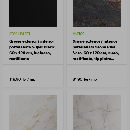
STOC LIMITAT
ÎN STOC
Gresie exterior / interior
Gresie exterior / interior
portelanata Super Black,
portelanata Stone Rust
60 x 120 cm, lucioasa,
Nero, 60 x 120 cm, mata,
rectificata
rectificata, tip piatra
naturala
119,90 lei
/ mp
81,90 lei
/ mp