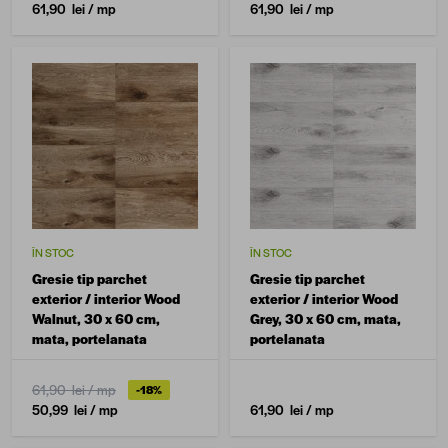
61,90 lei
/ mp
61,90 lei
/ mp
ÎN STOC
ÎN STOC
Gresie tip parchet
Gresie tip parchet
exterior / interior Wood
exterior / interior Wood
Walnut, 30 x 60 cm,
Grey, 30 x 60 cm, mata,
mata, portelanata
portelanata
61,90 lei
/ mp
-18%
50,99 lei
/ mp
61,90 lei
/ mp