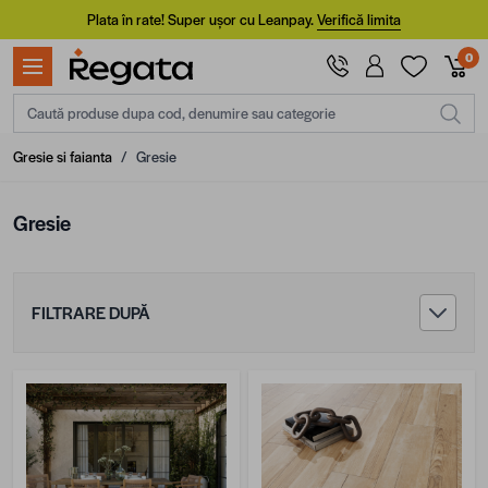
Mergi la Conținut
Plata în rate! Super ușor cu Leanpay.
Verifică limita
0
Caută produse dupa cod, denumire sau categorie
Gresie si faianta
/
Gresie
Gresie
FILTRARE DUPĂ