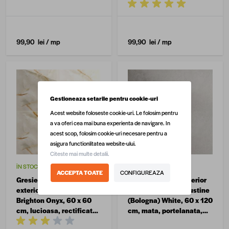
portelanata, rectificata,
portelanata, rectificata
aspect ciment
99,90 lei
/ mp
99,90 lei
/ mp
Gestioneaza setarile pentru cookie-uri
Acest website foloseste cookie-uri. Le folosim pentru
a va oferi cea mai buna experienta de navigare. In
acest scop, folosim cookie-uri necesare pentru a
asigura functionlitatea website-ului.
Citeste mai multe detalii.
ÎN STOC
ÎN STOC
ACCEPTA TOATE
CONFIGUREAZA
Gresie portelanata
Gresie exterior / interior
exterior / interior
antiderapanta Augustine
Brighton Onyx, 60 x 60
(Bologna) White, 60 x 120
cm, lucioasa, rectificata,
cm, mata, portelanata,
tip marmura
rectificata, aspect