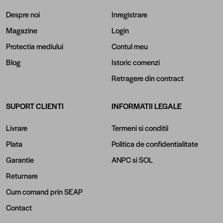
Gresie exterior maro
Gresie flotanta
Gresie dormitor
Despre noi
Inregistrare
Gresie alba lucioasa 60x120
Gresie turcoaz
Magazine
Login
Protectia mediului
Contul meu
Gresie herringbone
Gresie alba lucioasa
Gresie 3D
Blog
Istoric comenzi
Gresie rosie
Gresie teracota
Gresie pentru dus
Retragere din contract
Gresie cu picatele
Gresie pentru trafic auto
SUPORT CLIENTI
INFORMATII LEGALE
Gresie mov
Gresie cu flori
Gresie tip ciment
Livrare
Termeni si conditii
Gresie 60x120 gri
Gresie Cersanit
Gresie 20x20
Plata
Politica de confidentialitate
Gresie patchwork
Gresie mozaic
Gresie bej
Garantie
ANPC
si
SOL
Returnare
Gresie trafic intens
Gresie 40x40
Cum comand prin SEAP
Contact