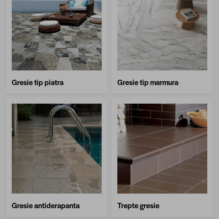
Gresie tip piatra
Gresie tip marmura
Gresie antiderapanta
Trepte gresie