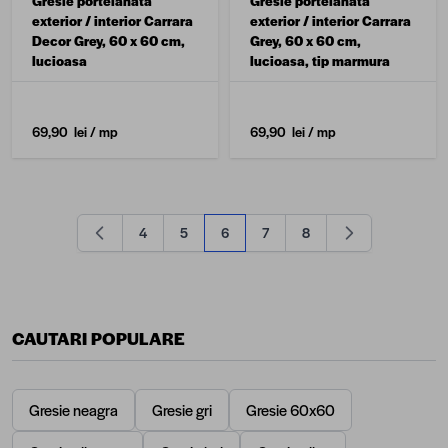
Gresie portelanata
Gresie portelanata
exterior / interior Carrara
exterior / interior Carrara
Decor Grey, 60 x 60 cm,
Grey, 60 x 60 cm,
lucioasa
lucioasa, tip marmura
69,90 lei
/ mp
69,90 lei
/ mp
4
5
6
7
8
Pagină
Pagină
în acest moment citești pagina
Pagină
Pagină
CAUTARI POPULARE
Gresie neagra
Gresie gri
Gresie 60x60