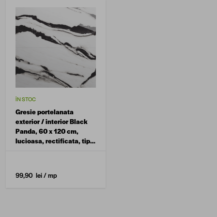
ÎN STOC
Gresie portelanata
exterior / interior Black
Panda, 60 x 120 cm,
lucioasa, rectificata, tip
marmura
99,90 lei
/ mp