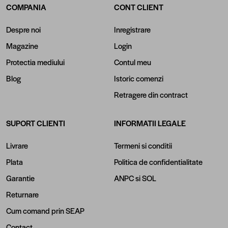
COMPANIA
CONT CLIENT
Ce modele de gresie neagra cu alb gasesti la Regata?
Gresie tip marmura
– optiuni precum Statuario sau Marques, albe cu
Despre noi
Inregistrare
venaturi negre sau cu fundal negru si venaturi albe, pentru proiecte
Magazine
Login
moderne.
Gresie Gold Insert
– designul Cobra Black, alba cu venaturi gri si insertii
Protectia mediului
Contul meu
luxoase aurii, ideala pentru amenajari premium.
Blog
Istoric comenzi
Gresie cu model carving
– Tehnologia carving creeaza o textura subtila,
Retragere din contract
cu adancituri si proeminente care imita imperfectiunile si granulatia
marmurei.
Modele cu decor endless
– precum Black Panda, care ofera o
SUPORT CLIENTI
INFORMATII LEGALE
continuitate a decorului de pe o placa pe alta, pentru un efect vizual de
Livrare
Termeni si conditii
unitate pe intreaga suprafata.
Gresie 3D
– precum modelele Serenity cu textura delicata in relief, care
Plata
Politica de confidentialitate
ofera profunzime suprafetei si un aspect tactil placut.
Garantie
ANPC
si
SOL
Gresie de exterior
– Rezistenta la inghet si variatii de temperatura,
Returnare
ideala pentru terase, foisoare sau alte amenajari exterioare.
Cum alegi modelul potrivit pentru proiectul tau?
Cum comand prin SEAP
Daca amenajezi o baie de dimensiuni reduse, gresia cu finisaj lucios si
Contact