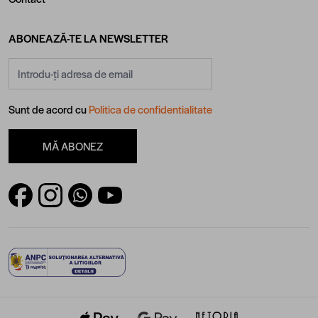
fundal alb cu venaturi negre fine contribuie la obtinerea unui plus de
luminozitate si amplifica vizual senzatia de spatiu.
ABONEAZĂ-TE LA NEWSLETTER
Pentru livinguri, receptii sau zone open-space sunt recomandate placile cu
format mare de 80 x 160 cm sau 60 x 120 cm, sau cu model endless.
Adresă email
Placile de dimensiuni mari reduc numarul rosturilor vizibile si contribuie la
obtinerea unui aspect mai aerisit.
In bucatarii moderne, gresia negru cu alb poate fi asociata cu mobilier
Sunt de acord cu
Politica de confidentialitate
mat, electrocasnice incorporabile si blaturi din compozit sau quartz pentru
un design echilibrat.
MĂ ABONEZ
Modelele decorative cu contraste puternice de alb si negru sunt utilizate
frecvent pentru delimitarea unor zone functionale sau pentru realizarea
unor accente vizuale fara a aglomera spatiul.
Inspiratie pentru amenajarea baii cu gresie alb negru
Pentru amenajari moderne, placile cu aspect de marmura in alb si negru
se combina foarte bine cu mobilier de baie alb lucios, accesorii negre si
baterii negre mate.
In proiectele premium, placile cu efect Carving si insertii Gold Insert pot fi
completate cu obiecte sanitare suspendate, mobilier minimalist, baterii
aurii si iluminare arhitecturala.