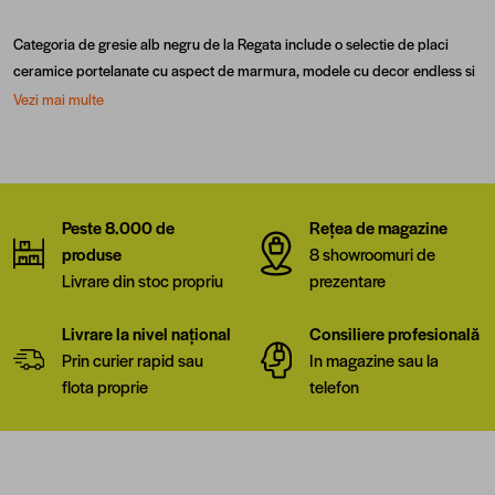
Categoria de gresie alb negru de la Regata include o selectie de placi
ceramice portelanate cu aspect de marmura, modele cu decor endless si
variante cu decor geometric.
Vezi mai multe
Disponibila in dimensiuni de 80x160 cm, 60x120 cm, 60x60 cm si
45x45 cm, gresia alb cu negru poate fi utilizata cu succes in proiecte
rezidentiale, comerciale si HoReCa.
De ce este atat de apreciata combinatia alb negru in amenajari?
Peste 8.000 de
Rețea de magazine
Combinatia dintre alb si negru se pastreaza in tendinte de foarte multi ani
produse
8 showroomuri de
si permite obtinerea unor contraste puternice fara a limita posibilitatile de
Livrare din stoc propriu
prezentare
amenajare. In functie de model, gresia alba cu negru se potriveste foarte
bine in locuinte, receptii, restaurante, hoteluri sau spatii comerciale. Acest
Livrare la nivel național
Consiliere profesională
joc de culori se adapteaza usor la foarte multe stiluri de design, de la
Prin curier rapid sau
In magazine sau la
amenajari interioare moderne, pana la spatii cu decor clasic.
flota proprie
telefon
Majoritatea modelelor disponibile in aceasta categorie sunt realizate din
gresie portelanata, caracterizata prin durabilitate si rezistenta superioara
la uzura, impact, umiditate si fluctuatii de temperatura. Gresia portelanata
alb cu negru este recomandata in spatii exterioare, in zone cu trafic intens
sau in proiecte cu sisteme de incalzire in pardoseala.