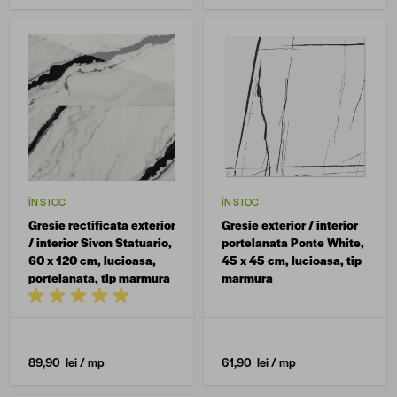
ÎN STOC
ÎN STOC
Gresie rectificata exterior
Gresie exterior / interior
/ interior Sivon Statuario,
portelanata Ponte White,
60 x 120 cm, lucioasa,
45 x 45 cm, lucioasa, tip
portelanata, tip marmura
marmura
89,90 lei
/ mp
61,90 lei
/ mp