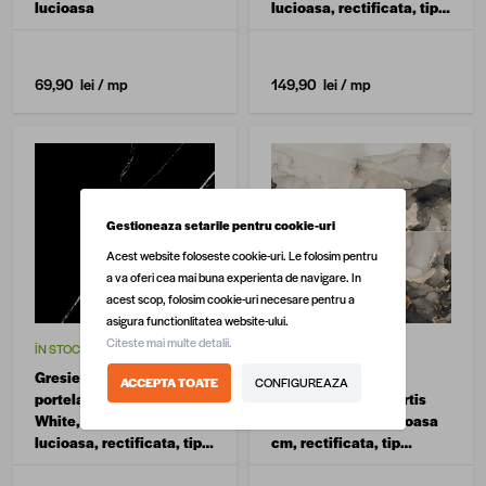
lucioasa
lucioasa, rectificata, tip
marmura
69,90 lei
/ mp
149,90 lei
/ mp
Gestioneaza setarile pentru cookie-uri
Acest website foloseste cookie-uri. Le folosim pentru
a va oferi cea mai buna experienta de navigare. In
acest scop, folosim cookie-uri necesare pentru a
asigura functionlitatea website-ului.
Citeste mai multe detalii.
ÎN STOC
ÎN STOC
Gresie exterior / interior
Gresie portelanata
ACCEPTA TOATE
CONFIGUREAZA
portelanata Marques
exterior / interior Artis
White, 60 x 60 cm,
Gold, 60 x 120, lucioasa
lucioasa, rectificata, tip
cm, rectificata, tip
marmura
marmura