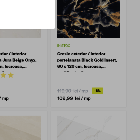
ÎN STOC
rior / interior
Gresie exterior / interior
a Jura Beige Onyx,
portelanata Black Gold Insert,
m, lucioasa,
60 x 120 cm, lucioasa,
, tip marmura
rectificata, tip marmura
119,90 lei
/ mp
-8%
/ mp
109,99 lei
/ mp