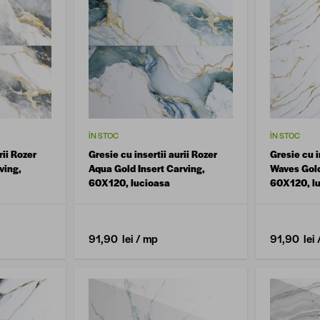
ÎN STOC
ÎN STOC
rii Rozer
Gresie cu insertii aurii Rozer
Gresie cu i
ving,
Aqua Gold Insert Carving,
Waves Gold
60X120, lucioasa
60X120, l
91,90 lei
/ mp
91,90 lei