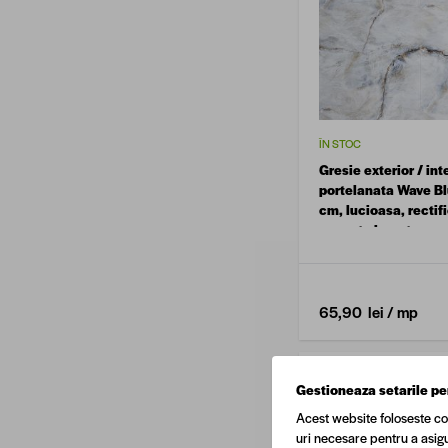
ÎN STOC
Gresie exterior / int
portelanata Wave Bl
cm, lucioasa, rectif
aspect ciment
65,90 lei
/ mp
Gestioneaza setarile pe
Acest website foloseste co
uri necesare pentru a asigu