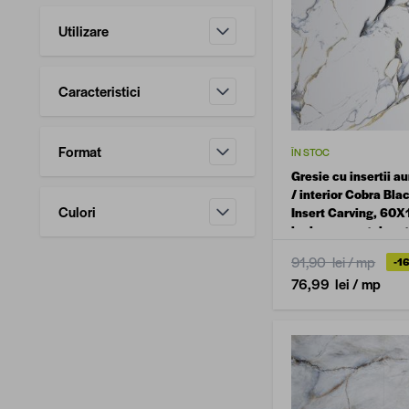
Utilizare
filtru
Caracteristici
filtru
Format
ÎN STOC
filtru
Gresie cu insertii au
/ interior Cobra Bla
Culori
Insert Carving, 60X
lucioasa, portelanat
filtru
rectificata, tip mar
91,90 lei
/ mp
-1
76,99 lei
/ mp