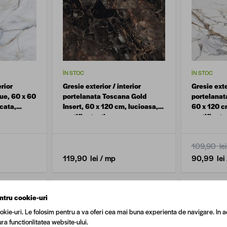
ÎN STOC
ÎN STOC
erior
Gresie exterior / interior
Gresie exte
ue, 60 x 60
portelanata Toscana Gold
portelanata
icata,
Insert, 60 x 120 cm, lucioasa,
60 x 120 c
rectificata, tip marmura
rectificata
109,90 lei
119,90 lei
/ mp
90,99 lei
ntru cookie-uri
okie-uri. Le folosim pentru a va oferi cea mai buna experienta de navigare. In a
ra functionlitatea website-ului.