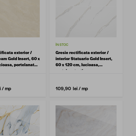
ÎN STOC
ificata exterior /
Gresie rectificata exterior /
eam Gold Insert, 60 x
interior Statuario Gold Insert,
cioasa, portelanata,
60 x 120 cm, lucioasa,
ra
portelanata, tip marmura
i
/ mp
109,90 lei
/ mp