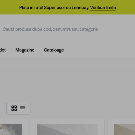
Plata în rate! Super ușor cu Leanpay.
Verifică limita
aută produse dupa cod, denumire sau categorie
let
Magazine
Cataloage
Grilă
Listă