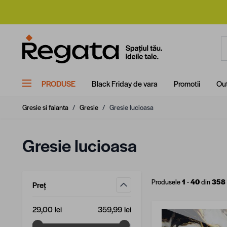
Mergi la Conținut
C
PRODUSE
Black Friday de vara
Promotii
Out
Gresie si faianta
/
Gresie
/
Gresie lucioasa
Gresie lucioasa
Produsele
1
-
40
din
358
Preț
filtru
Valoare minimă
Valoare maximă
29,00 lei
359,99 lei