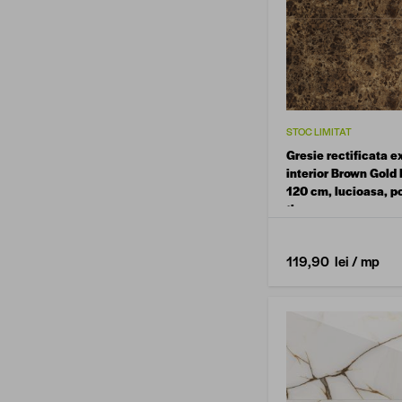
STOC LIMITAT
Gresie rectificata ex
interior Brown Gold 
120 cm, lucioasa, p
tip marmura
119,90 lei
/ mp