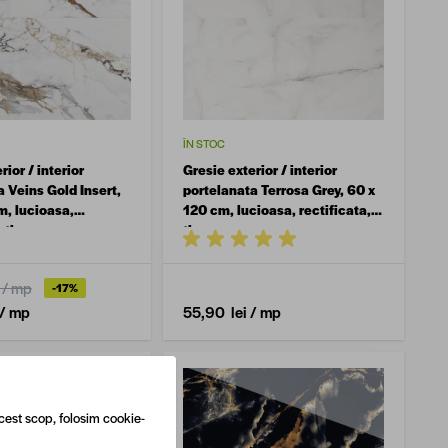
ÎN STOC
rior / interior
Gresie exterior / interior
 Veins Gold Insert,
portelanata Terrosa Grey, 60 x
m, lucioasa,
120 cm, lucioasa, rectificata,
, tip marmura
tip marmura
/ mp
-17%
/ mp
55,90 lei
/ mp
cest scop, folosim cookie-