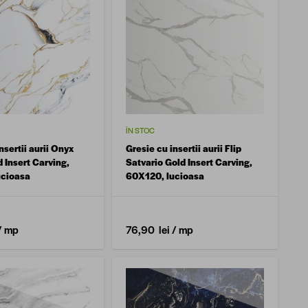
ÎN STOC
nsertii aurii Onyx
Gresie cu insertii aurii Flip
 Insert Carving,
Satvario Gold Insert Carving,
ucioasa
60X120, lucioasa
/ mp
76,90 lei
/ mp