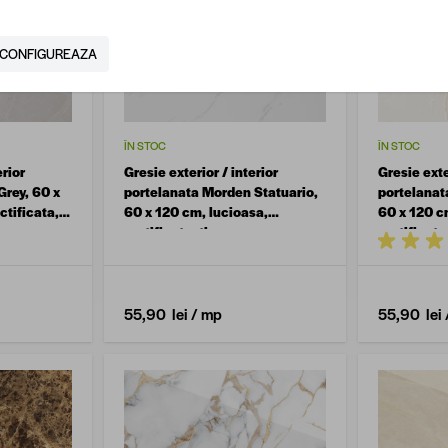
CONFIGUREAZA
ÎN STOC
ÎN STOC
erior
Gresie exterior / interior
Gresie exte
rey, 60 x
portelanata Morden Statuario,
portelanat
ctificata,
60 x 120 cm, lucioasa,
60 x 120 c
rectificata, tip marmura
rectificata
55,90 lei
/ mp
55,90 lei