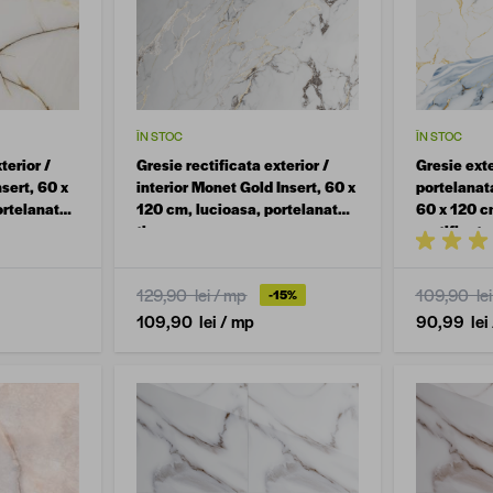
ÎN STOC
ÎN STOC
terior /
Gresie rectificata exterior /
Gresie exte
nsert, 60 x
interior Monet Gold Insert, 60 x
portelanat
ortelanata,
120 cm, lucioasa, portelanata,
60 x 120 c
tip marmura
rectificata
129,90 lei
/ mp
109,90 lei
-15%
109,90 lei
/ mp
90,99 lei