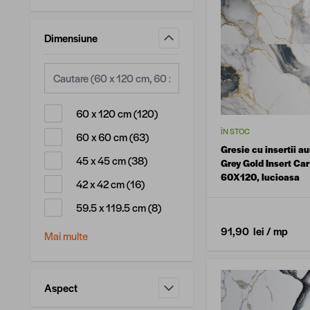
Dimensiune
filtru
produse disponibile
60 x 120 cm
(
120
)
ÎN STOC
produse disponibile
60 x 60 cm
(
63
)
Gresie cu insertii au
produse disponibile
45 x 45 cm
(
38
)
Grey Gold Insert Car
60X120, lucioasa
produse disponibile
42 x 42 cm
(
16
)
produse disponibile
59.5 x 119.5 cm
(
8
)
91,90 lei
/ mp
Mai multe
Aspect
filtru