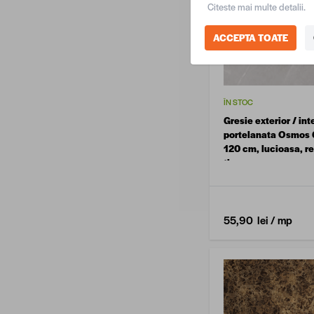
Citeste mai multe detalii.
ACCEPTA TOATE
ÎN STOC
Gresie exterior / int
portelanata Osmos G
120 cm, lucioasa, re
tip marmura
55,90 lei
/ mp