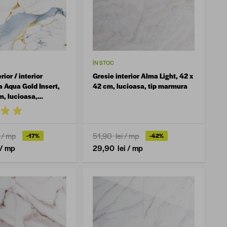
ÎN STOC
rior / interior
Gresie interior Alma Light, 42 x
a Aqua Gold Insert,
42 cm, lucioasa, tip marmura
m, lucioasa,
/ mp
51,90 lei
/ mp
-17%
-42%
/ mp
29,90 lei
/ mp