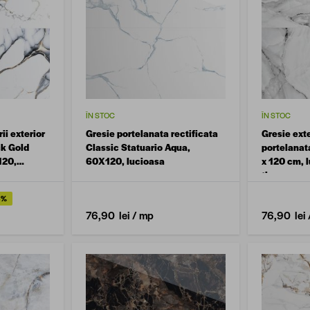
ÎN STOC
ÎN STOC
rii exterior
Gresie portelanata rectificata
Gresie exte
ck Gold
Classic Statuario Aqua,
portelanata
120,
60X120, lucioasa
x 120 cm, l
a,
tip marmu
mura
6%
76,90 lei
/ mp
76,90 lei