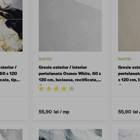
ÎN STOC
ÎN STOC
xterior /
Gresie exterior / interior
Gresie exte
 60 x 120
portelanata Osmos White, 60 x
portelana
cata, tip
120 cm, lucioasa, rectificata,
x 120 cm, l
tip marmura
tip marmu
55,90 lei
/ mp
55,90 lei