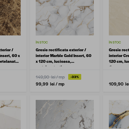
ÎN STOC
ÎN STOC
terior /
Gresie rectificata exterior /
Gresie rect
Insert, 60 x
interior Marble Gold Insert, 60
interior Cr
ortelanata,
x 120 cm, lucioasa,
120 cm, lu
portelanata, tip marmura
tip marmu
149,90 lei
/ mp
-33%
99,99 lei
/ mp
109,90 le