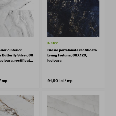
ÎN STOC
rior / interior
Gresie portelanata rectificata
 Butterfly Silver, 60
Living Fortuna, 60X120,
ucioasa, rectificata,
lucioasa
ra
/ mp
91,90 lei
/ mp