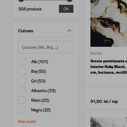
358 produse
OK
Culoare
filtru
ÎN STOC
produse disponibile
Gresie portelanata e
Alb
(
101
)
interior Ruby Black,
produse disponibile
Bej
(
55
)
cm, lucioasa, rectifi
marmura
produse disponibile
Gri
(
53
)
produse disponibile
Albastru
(
33
)
produse disponibile
Maro
(
23
)
91,90 lei
/ mp
produse disponibile
Negru
(
22
)
Mai multe