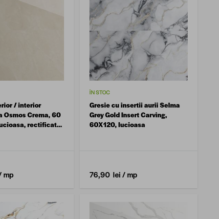
ÎN STOC
rior / interior
Gresie cu insertii aurii Selma
ta Osmos Crema, 60
Grey Gold Insert Carving,
ucioasa, rectificata,
60X120, lucioasa
ra
/ mp
76,90 lei
/ mp