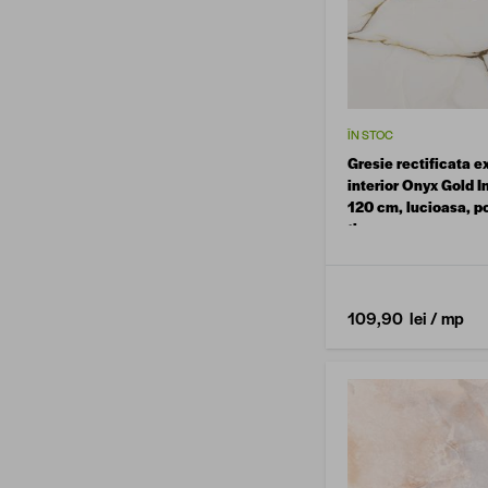
ÎN STOC
Gresie rectificata ex
interior Onyx Gold I
120 cm, lucioasa, p
tip marmura
109,90 lei
/ mp