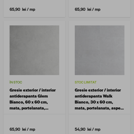
65,90 lei
/ mp
65,90 lei
/ mp
ÎN STOC
STOC LIMITAT
Gresie exterior / interior
Gresie exterior / interior
antiderapanta Glem
antiderapanta Walk
Bianco, 60 x 60 cm,
Bianco, 30 x 60 cm,
mata, portelanata,
mata, portelanata, aspect
rectificata, aspect
ciment
ciment
65,90 lei
/ mp
54,90 lei
/ mp