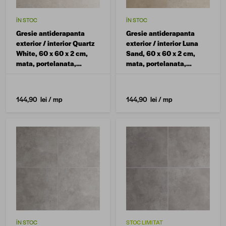
ÎN STOC
ÎN STOC
Gresie antiderapanta
Gresie antiderapanta
exterior / interior Quartz
exterior / interior Luna
White, 60 x 60 x 2 cm,
Sand, 60 x 60 x 2 cm,
mata, portelanata,
mata, portelanata,
rectificata, aspect
rectificata, aspect
ciment
ciment
144,90 lei
/ mp
144,90 lei
/ mp
ÎN STOC
STOC LIMITAT