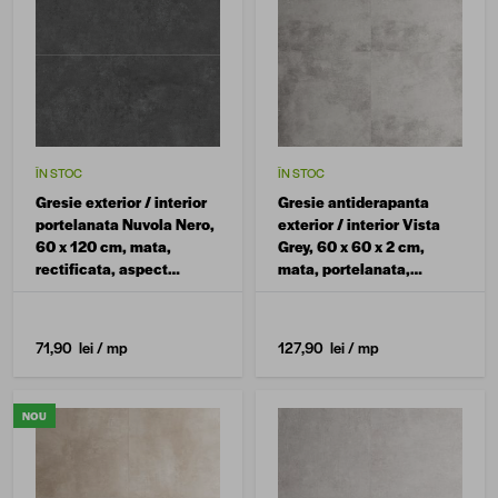
ÎN STOC
ÎN STOC
Gresie exterior / interior
Gresie antiderapanta
portelanata Nuvola Nero,
exterior / interior Vista
60 x 120 cm, mata,
Grey, 60 x 60 x 2 cm,
rectificata, aspect
mata, portelanata,
ciment
rectificata, aspect
ciment
71,90 lei
/ mp
127,90 lei
/ mp
NOU