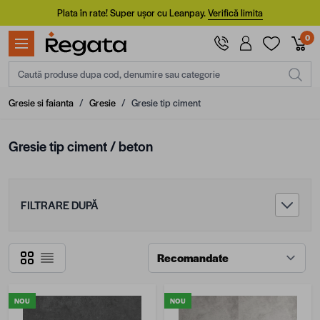
Mergi la Conținut
Plata în rate! Super ușor cu Leanpay.
Verifică limita
0
Caută produse dupa cod, denumire sau categorie
Gresie si faianta
/
Gresie
/
Gresie tip ciment
Gresie tip ciment / beton
FILTRARE DUPĂ
Grilă
Listă
NOU
NOU