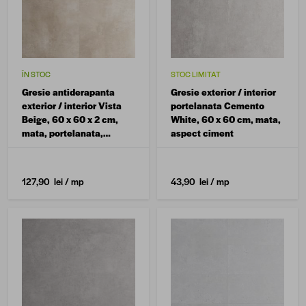
ÎN STOC
STOC LIMITAT
Gresie antiderapanta
Gresie exterior / interior
exterior / interior Vista
portelanata Cemento
Beige, 60 x 60 x 2 cm,
White, 60 x 60 cm, mata,
mata, portelanata,
aspect ciment
rectificata, aspect
ciment
127,90 lei
/ mp
43,90 lei
/ mp