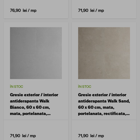
76,90 lei
/ mp
71,90 lei
/ mp
ÎN STOC
ÎN STOC
Gresie exterior / interior
Gresie exterior / interior
antiderapanta Walk
antiderapanta Walk Sand,
Bianco, 60 x 60 cm,
60 x 60 cm, mata,
mata, portelanata,
portelanata, rectificata,
rectificata, aspect
aspect ciment
ciment
71,90 lei
/ mp
71,90 lei
/ mp