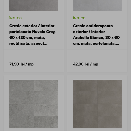
ÎN STOC
ÎN STOC
Gresie exterior / interior
Gresie antiderapanta
portelanata Nuvola Grey,
exterior / interior
60 x 120 cm, mata,
Arabella Bianco, 30 x 60
rectificata, aspect
cm, mata, portelanata,
ciment
aspect ciment
71,90 lei
/ mp
42,90 lei
/ mp