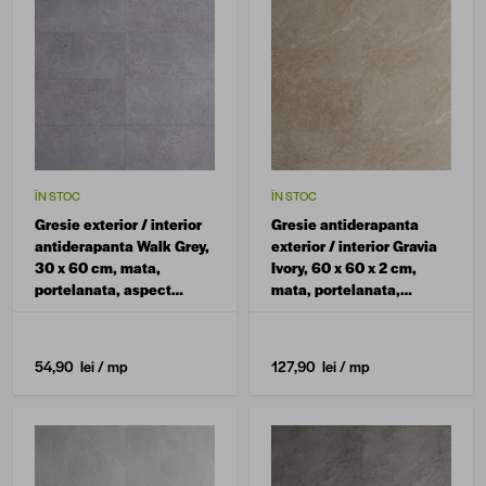
ÎN STOC
ÎN STOC
Gresie exterior / interior
Gresie antiderapanta
antiderapanta Walk Grey,
exterior / interior Gravia
30 x 60 cm, mata,
Ivory, 60 x 60 x 2 cm,
portelanata, aspect
mata, portelanata,
ciment
rectificata, aspect
ciment
54,90 lei
/ mp
127,90 lei
/ mp