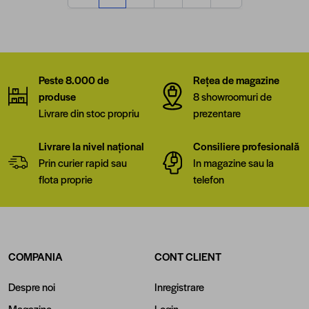
în acest moment citești pagina
Pagină
Pagină
Pagină
Peste 8.000 de
Rețea de magazine
produse
8 showroomuri de
Livrare din stoc propriu
prezentare
Livrare la nivel național
Consiliere profesională
Prin curier rapid sau
In magazine sau la
flota proprie
telefon
COMPANIA
CONT CLIENT
Despre noi
Inregistrare
Magazine
Login