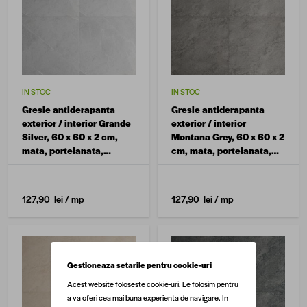
ÎN STOC
ÎN STOC
Gresie antiderapanta
Gresie antiderapanta
exterior / interior Grande
exterior / interior
Silver, 60 x 60 x 2 cm,
Montana Grey, 60 x 60 x 2
mata, portelanata,
cm, mata, portelanata,
rectificata, aspect
rectificata, aspect
ciment
ciment
127,90 lei
/ mp
127,90 lei
/ mp
Gestioneaza setarile pentru cookie-uri
Acest website foloseste cookie-uri. Le folosim pentru
a va oferi cea mai buna experienta de navigare. In