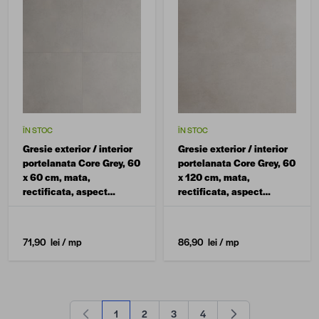
ÎN STOC
ÎN STOC
Gresie exterior / interior
Gresie exterior / interior
portelanata Core Grey, 60
portelanata Core Grey, 60
x 60 cm, mata,
x 120 cm, mata,
rectificata, aspect
rectificata, aspect
ciment
ciment
71,90 lei
/ mp
86,90 lei
/ mp
1
2
3
4