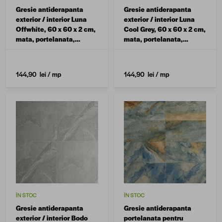
Gresie antiderapanta
Gresie antiderapanta
exterior / interior Luna
exterior / interior Luna
Offwhite, 60 x 60 x 2 cm,
Cool Grey, 60 x 60 x 2 cm,
mata, portelanata,
mata, portelanata,
rectificata, aspect
rectificata, aspect
ciment
ciment
144,90 lei
/ mp
144,90 lei
/ mp
ÎN STOC
ÎN STOC
Gresie antiderapanta
Gresie antiderapanta
exterior / interior Bodo
portelanata pentru