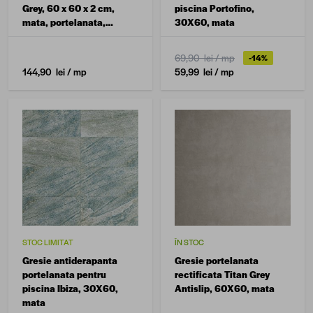
Grey, 60 x 60 x 2 cm,
piscina Portofino,
mata, portelanata,
30X60, mata
rectificata, aspect
ciment
69,90 lei
/ mp
-14%
144,90 lei
/ mp
59,99 lei
/ mp
STOC LIMITAT
ÎN STOC
Gresie antiderapanta
Gresie portelanata
portelanata pentru
rectificata Titan Grey
piscina Ibiza, 30X60,
Antislip, 60X60, mata
mata