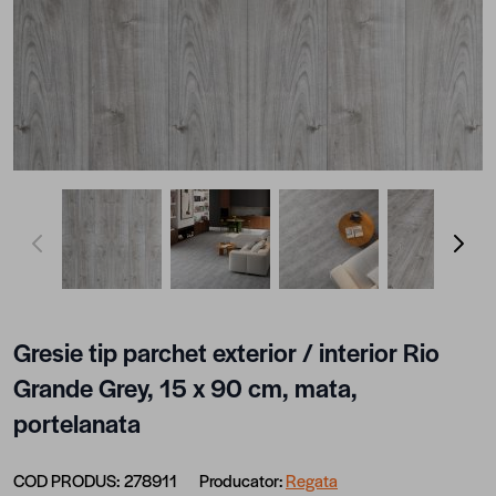
View larger image
View larger image
View larger image
View lar
Gresie tip parchet exterior / interior Rio
Grande Grey, 15 x 90 cm, mata,
portelanata
COD PRODUS:
278911
Producator:
Regata