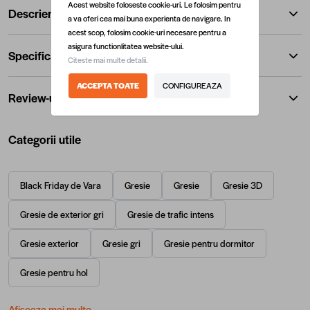
Acest website foloseste cookie-uri. Le folosim pentru
Descriere
a va oferi cea mai buna experienta de navigare. In
acest scop, folosim cookie-uri necesare pentru a
asigura functionlitatea website-ului.
Specificatii
Citeste mai multe detalii.
ACCEPTA TOATE
CONFIGUREAZA
Review-uri
Categorii utile
Black Friday de Vara
Gresie
Gresie
Gresie 3D
Gresie de exterior gri
Gresie de trafic intens
Gresie exterior
Gresie gri
Gresie pentru dormitor
Gresie pentru hol
Afiseaza mai multe