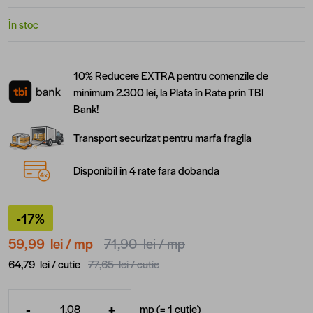
În stoc
10% Reducere EXTRA pentru comenzile de
minimum 2.300 lei, la Plata în Rate prin TBI
Bank!
Transport securizat pentru marfa fragila
Disponibil in 4 rate fara dobanda
-17%
59,99 lei
/ mp
71,90 lei
/ mp
64,79 lei /
cutie
77,65 lei /
cutie
-
+
mp (=
1
cutie
)