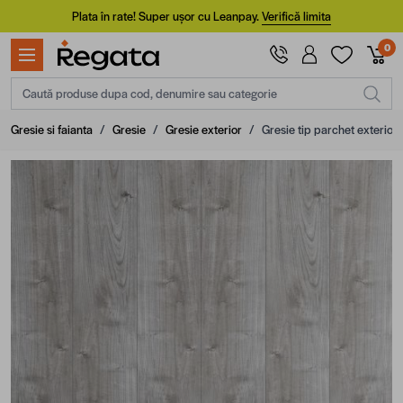
Mergi la Conținut
Plata în rate! Super ușor cu Leanpay.
Verifică limita
0
Caută produse dupa cod, denumire sau categorie
Gresie si faianta
/
Gresie
/
Gresie exterior
/
Gresie tip parchet exterior