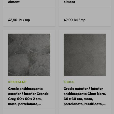
ciment
ciment
42,90 lei
/ mp
42,90 lei
/ mp
STOC LIMITAT
ÎN STOC
Gresie antiderapanta
Gresie exterior / interior
exterior / interior Grande
antiderapanta Glem Nero,
Grey, 60 x 60 x 2 cm,
60 x 60 cm, mata,
mata, portelanata,
portelanata, rectificata,
rectificata, aspect
aspect ciment
ciment