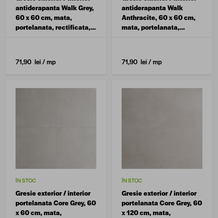
antiderapanta Walk Grey,
antiderapanta Walk
60 x 60 cm, mata,
Anthracite, 60 x 60 cm,
portelanata, rectificata,
mata, portelanata,
aspect ciment
rectificata, aspect
ciment
71,90 lei
/ mp
71,90 lei
/ mp
ÎN STOC
ÎN STOC
Gresie exterior / interior
Gresie exterior / interior
portelanata Core Grey, 60
portelanata Core Grey, 60
x 60 cm, mata,
x 120 cm, mata,