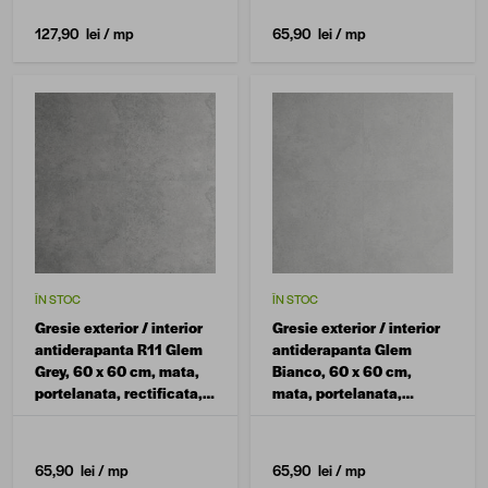
127,90 lei
/ mp
65,90 lei
/ mp
ÎN STOC
ÎN STOC
Gresie exterior / interior
Gresie exterior / interior
antiderapanta R11 Glem
antiderapanta Glem
Grey, 60 x 60 cm, mata,
Bianco, 60 x 60 cm,
portelanata, rectificata,
mata, portelanata,
aspect ciment
rectificata, aspect
ciment
65,90 lei
/ mp
65,90 lei
/ mp