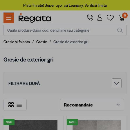
Mergi la Conținut
Plata în rate! Super ușor cu Leanpay.
Verifică limita
0
Caută produse dupa cod, denumire sau categorie
Gresie si faianta
/
Gresie
/
Gresie de exterior gri
Gresie de exterior gri
FILTRARE DUPĂ
Grilă
Listă
NOU
NOU