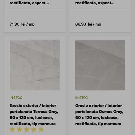
rectificata, aspect
rectificata, aspect
ciment
ciment
71,90 lei
/ mp
86,90 lei
/ mp
ÎN STOC
ÎN STOC
Gresie exterior / interior
Gresie exterior / interior
portelanata Terrosa Grey,
portelanata Osmos Grey,
60 x 120 cm, lucioasa,
60 x 120 cm, lucioasa,
rectificata, tip marmura
rectificata, tip marmura