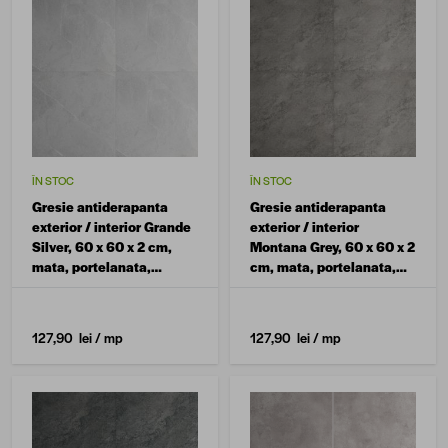
ÎN STOC
ÎN STOC
Gresie antiderapanta
Gresie antiderapanta
exterior / interior Grande
exterior / interior
Silver, 60 x 60 x 2 cm,
Montana Grey, 60 x 60 x 2
mata, portelanata,
cm, mata, portelanata,
rectificata, aspect
rectificata, aspect
ciment
ciment
127,90 lei
/ mp
127,90 lei
/ mp