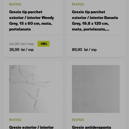
ÎN STOC
ÎN STOC
Gresie tip parchet
Gresie tip parchet
exterior / interior Woody
exterior / interior Bavaria
Grey, 15 x 60 cm, mata,
Grey, 19.8 x 120 cm,
portelanata
mata, portelanata,
rectificata, antiderapanta
44,90 lei
/ mp
-18%
36,99 lei
/ mp
89,90 lei
/ mp
ÎN STOC
ÎN STOC
Gresie exterior / interior
Gresie antiderapanta