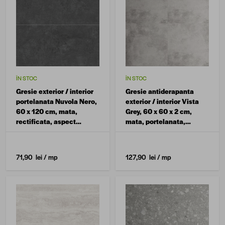
ÎN STOC
ÎN STOC
Gresie exterior / interior
Gresie antiderapanta
portelanata Nuvola Nero,
exterior / interior Vista
60 x 120 cm, mata,
Grey, 60 x 60 x 2 cm,
rectificata, aspect
mata, portelanata,
ciment
rectificata, aspect
ciment
71,90 lei
/ mp
127,90 lei
/ mp