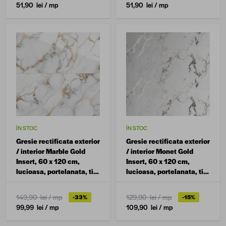
51,90 lei
/ mp
51,90 lei
/ mp
ÎN STOC
ÎN STOC
Gresie rectificata exterior
Gresie rectificata exterior
/ interior Marble Gold
/ interior Monet Gold
Insert, 60 x 120 cm,
Insert, 60 x 120 cm,
lucioasa, portelanata, tip
lucioasa, portelanata, tip
marmura
marmura
149,90 lei
/ mp
129,90 lei
/ mp
-33%
-15%
99,99 lei
/ mp
109,90 lei
/ mp