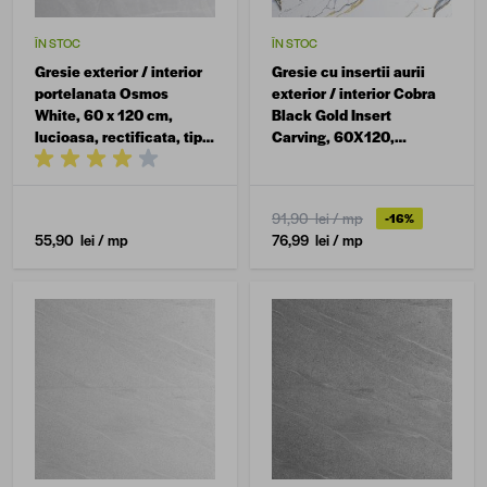
ÎN STOC
ÎN STOC
Gresie exterior / interior
Gresie cu insertii aurii
portelanata Osmos
exterior / interior Cobra
White, 60 x 120 cm,
Black Gold Insert
lucioasa, rectificata, tip
Carving, 60X120,
marmura
lucioasa, portelanata,
rectificata, tip marmura
91,90 lei
/ mp
-16%
55,90 lei
/ mp
76,99 lei
/ mp