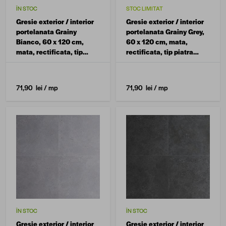
ÎN STOC
STOC LIMITAT
Gresie exterior / interior
Gresie exterior / interior
portelanata Grainy
portelanata Grainy Grey,
Bianco, 60 x 120 cm,
60 x 120 cm, mata,
mata, rectificata, tip
rectificata, tip piatra
piatra naturala
naturala
71,90 lei
/ mp
71,90 lei
/ mp
ÎN STOC
ÎN STOC
Gresie exterior / interior
Gresie exterior / interior