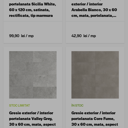
portelanata Sicilia White,
exterior / interior
60 x 120 cm, satinata,
Arabella Bianco, 30 x 60
rectificata, tip marmura
cm, mata, portelanata,
aspect ciment
99,90 lei
/ mp
42,90 lei
/ mp
STOC LIMITAT
ÎN STOC
Gresie exterior / interior
Gresie exterior / interior
portelanata Valley Grey,
portelanata Core Fume,
30 x 60 cm, mata, aspect
30 x 60 cm, mata, aspect