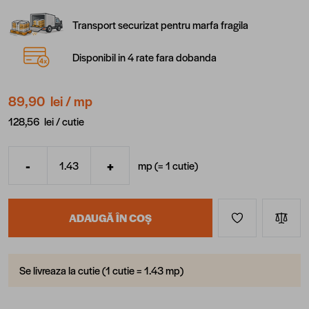
Transport securizat pentru marfa fragila
Disponibil in 4 rate fara dobanda
89,90 lei
/ mp
128,56 lei /
cutie
-
+
mp (=
1
cutie
)
Cantitate
ADAUGĂ ÎN COȘ
Se livreaza la cutie (1 cutie = 1.43 mp)