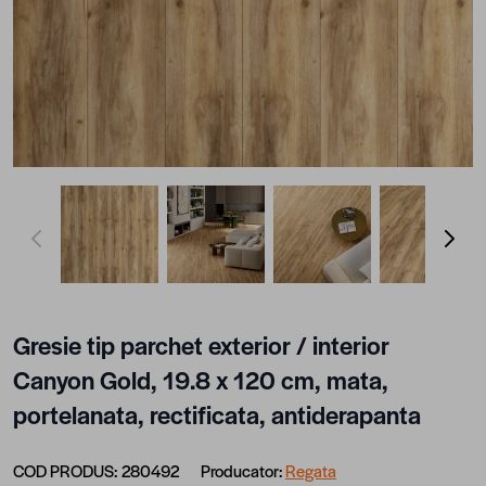
View larger image
View larger image
View larger image
View lar
Gresie tip parchet exterior / interior
Canyon Gold, 19.8 x 120 cm, mata,
portelanata, rectificata, antiderapanta
COD PRODUS:
280492
Producator:
Regata