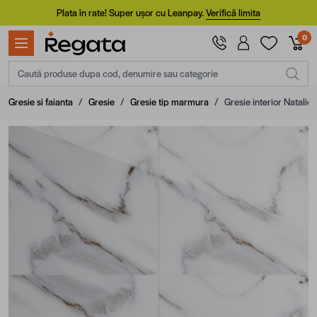
Mergi la Conținut
Plata în rate! Super ușor cu Leanpay.
Verifică limita
0
Caută produse dupa cod, denumire sau categorie
Gresie si faianta
/
Gresie
/
Gresie tip marmura
/
Gresie interior Natalie