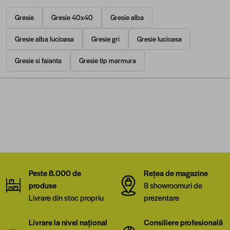
Gresie
Gresie 40x40
Gresie alba
Gresie alba lucioasa
Gresie gri
Gresie lucioasa
Gresie si faianta
Gresie tip marmura
Peste 8.000 de
Rețea de magazine
produse
8 showroomuri de
Livrare din stoc propriu
prezentare
Livrare la nivel național
Consiliere profesională