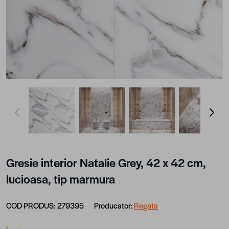
View larger image
View larger image
View larger image
View lar
Gresie interior Natalie Grey, 42 x 42 cm,
lucioasa, tip marmura
COD PRODUS:
279395
Producator:
Regata