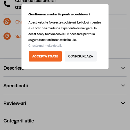
Comanda telefonic la:
0377 10 22 22
(L-V: 08:00 - 17:00)
Gestioneaza setarile pentru cookie-uri
Chat pe Whatsapp
Acest website foloseste cookie-uri. Le folosim pentru
a va oferi cea mai buna experienta de navigare. In
acest scop, folosim cookie-uri necesare pentru a
Solicita postare in SEAP/SICAP
asigura functionlitatea website-ului.
Citeste mai multe detalii.
ACCEPTA TOATE
CONFIGUREAZA
Descriere
Specificatii
Review-uri
Categorii utile