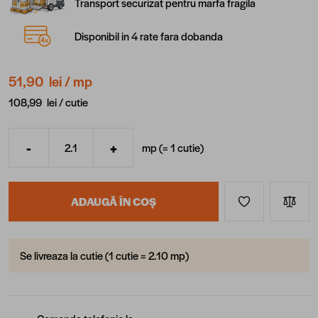
Transport securizat pentru marfa fragila
Disponibil in 4 rate fara dobanda
51,90 lei
/ mp
108,99 lei /
cutie
-
+
mp (=
1
cutie
)
Cantitate
ADAUGĂ ÎN COȘ
Se livreaza la cutie (1 cutie = 2.10 mp)