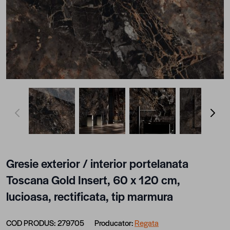
View larger image
View larger image
View larger image
View lar
Gresie exterior / interior portelanata
Toscana Gold Insert, 60 x 120 cm,
lucioasa, rectificata, tip marmura
COD PRODUS:
279705
Producator:
Regata