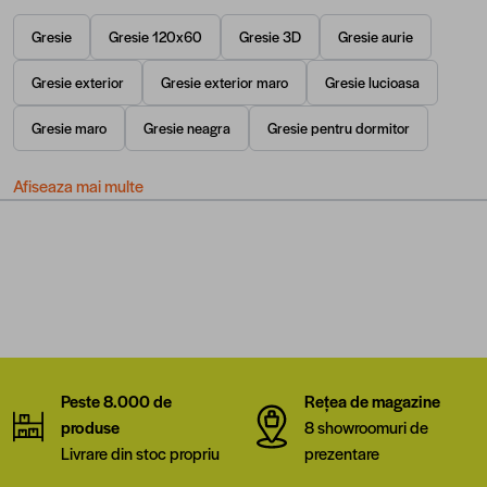
Gresie
Gresie 120x60
Gresie 3D
Gresie aurie
Gresie exterior
Gresie exterior maro
Gresie lucioasa
Gresie maro
Gresie neagra
Gresie pentru dormitor
Afiseaza mai multe
Peste 8.000 de
Rețea de magazine
produse
8 showroomuri de
Livrare din stoc propriu
prezentare