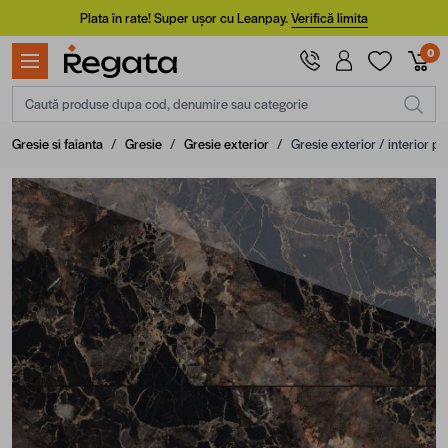
Mergi la Conținut
Plata în rate! Super ușor cu Leanpay.
Verifică limita
0
Caută produse dupa cod, denumire sau categorie
Gresie si faianta
/
Gresie
/
Gresie exterior
/
Gresie exterior / interior p