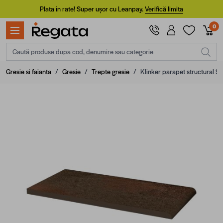
Mergi la Conținut
Plata în rate! Super ușor cu Leanpay.
Verifică limita
0
Caută produse dupa cod, denumire sau categorie
Gresie si faianta
/
Gresie
/
Trepte gresie
/
Klinker parapet structural S