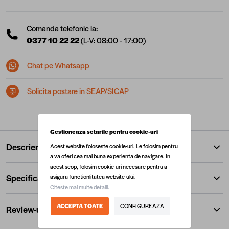
Comanda telefonic la:
0377 10 22 22
(L-V: 08:00 - 17:00)
Chat pe Whatsapp
Solicita postare in SEAP/SICAP
Gestioneaza setarile pentru cookie-uri
Descriere
Acest website foloseste cookie-uri. Le folosim pentru
a va oferi cea mai buna experienta de navigare. In
acest scop, folosim cookie-uri necesare pentru a
Specificatii
asigura functionlitatea website-ului.
Citeste mai multe detalii.
ACCEPTA TOATE
CONFIGUREAZA
Review-uri