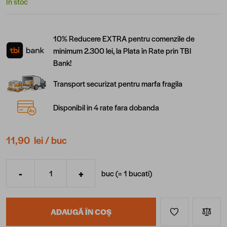
În stoc
10% Reducere EXTRA pentru comenzile de
minimum 2.300 lei, la Plata în Rate prin TBI
Bank!
Transport securizat pentru marfa fragila
Disponibil in 4 rate fara dobanda
11,90 lei
/ buc
-
+
buc (=
1
bucati
)
Cantitate
ADAUGĂ ÎN COȘ