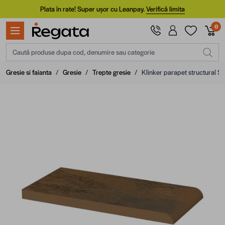
Mergi la Conținut
Plata în rate! Super ușor cu Leanpay.
Verifică limita
0
Caută produse dupa cod, denumire sau categorie
Gresie si faianta
/
Gresie
/
Trepte gresie
/
Klinker parapet structural S