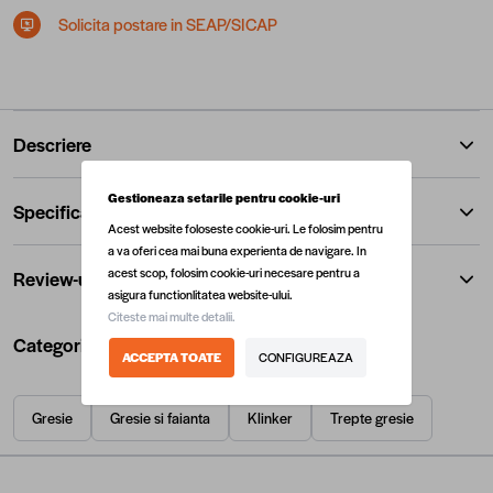
Solicita postare in SEAP/SICAP
Descriere
Gestioneaza setarile pentru cookie-uri
Specificatii
Acest website foloseste cookie-uri. Le folosim pentru
a va oferi cea mai buna experienta de navigare. In
acest scop, folosim cookie-uri necesare pentru a
Review-uri
asigura functionlitatea website-ului.
Citeste mai multe detalii.
Categorii utile
ACCEPTA TOATE
CONFIGUREAZA
Gresie
Gresie si faianta
Klinker
Trepte gresie