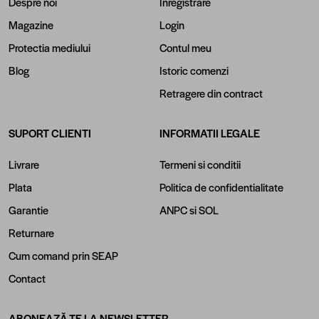
Despre noi
Inregistrare
Magazine
Login
Protectia mediului
Contul meu
Blog
Istoric comenzi
Retragere din contract
SUPORT CLIENTI
INFORMATII LEGALE
Livrare
Termeni si conditii
Plata
Politica de confidentialitate
Garantie
ANPC
si
SOL
Returnare
Cum comand prin SEAP
Contact
ABONEAZĂ-TE LA NEWSLETTER