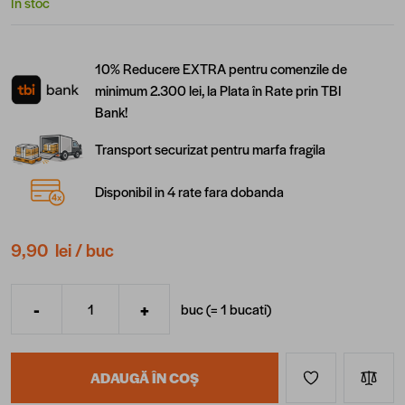
În stoc
10% Reducere EXTRA pentru comenzile de
minimum 2.300 lei, la Plata în Rate prin TBI
Bank!
Transport securizat pentru marfa fragila
Disponibil in 4 rate fara dobanda
9,90 lei
/ buc
-
+
buc (=
1
bucati
)
Cantitate
ADAUGĂ ÎN COȘ