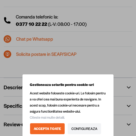
Comanda telefonic la:
0377 10 22 22
(L-V: 08:00 - 17:00)
Chat pe Whatsapp
Solicita postare in SEAP/SICAP
Gestioneaza setarile pentru cookie-uri
Descriere
Acest website foloseste cookie-uri. Le folosim pentru
a va oferi cea mai buna experienta de navigare. In
Specificatii
acest scop, folosim cookie-uri necesare pentru a
asigura functionlitatea website-ului.
Citeste mai multe detalii.
Review-uri
ACCEPTA TOATE
CONFIGUREAZA