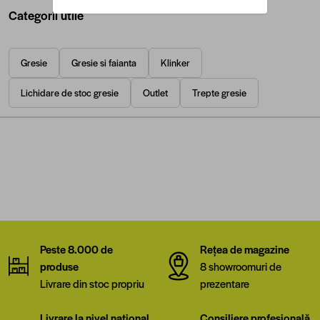
Categorii utile
Gresie
Gresie si faianta
Klinker
Lichidare de stoc gresie
Outlet
Trepte gresie
Peste 8.000 de
Rețea de magazine
produse
8 showroomuri de
Livrare din stoc propriu
prezentare
Livrare la nivel național
Consiliere profesională