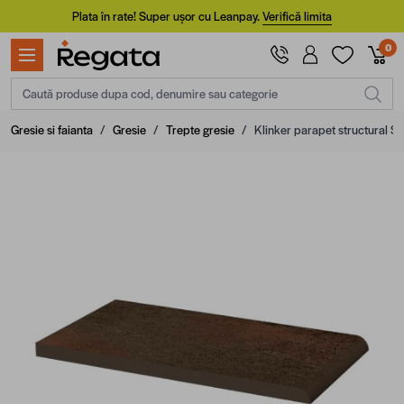
Mergi la Conținut
Plata în rate! Super ușor cu Leanpay.
Verifică limita
0
Caută produse dupa cod, denumire sau categorie
Gresie si faianta
/
Gresie
/
Trepte gresie
/
Klinker parapet structural S