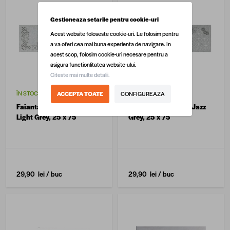
Gestioneaza setarile pentru cookie-uri
Acest website foloseste cookie-uri. Le folosim pentru
a va oferi cea mai buna experienta de navigare. In
acest scop, folosim cookie-uri necesare pentru a
asigura functionlitatea website-ului.
Citeste mai multe detalii.
ÎN STOC
ÎN STOC
ACCEPTA TOATE
CONFIGUREAZA
Faianta decorativa Jazz
Faianta decorativa Jazz
Light Grey, 25 x 75
Grey, 25 x 75
29,90 lei
/ buc
29,90 lei
/ buc