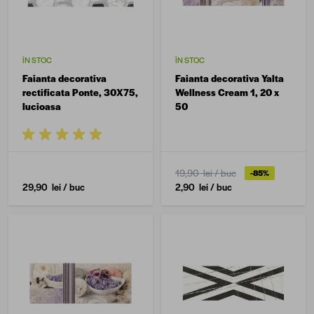
ÎN STOC
ÎN STOC
Faianta decorativa
Faianta decorativa Yalta
rectificata Ponte, 30X75,
Wellness Cream 1, 20 x
lucioasa
50
19,90 lei
/ buc
-85%
29,90 lei
/ buc
2,90 lei
/ buc