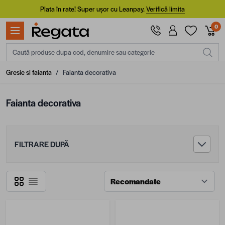
Mergi la Conținut
Plata în rate! Super ușor cu Leanpay.
Verifică limita
0
Caută produse dupa cod, denumire sau categorie
Gresie si faianta
/
Faianta decorativa
Faianta decorativa
FILTRARE DUPĂ
Grilă
Listă