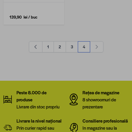
139,90 lei
/ buc
1
2
3
4
Pagină
Pagină
Pagină
în acest moment citești pagin
Peste 8.000 de
Rețea de magazine
produse
8 showroomuri de
Livrare din stoc propriu
prezentare
Livrare la nivel național
Consiliere profesională
Prin curier rapid sau
In magazine sau la