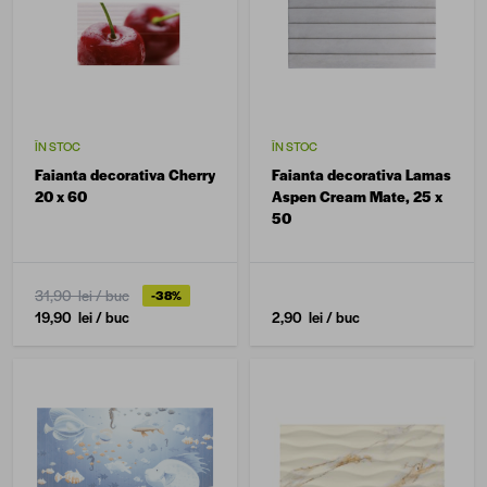
ÎN STOC
ÎN STOC
Faianta decorativa Cherry
Faianta decorativa Lamas
20 x 60
Aspen Cream Mate, 25 x
50
31,90 lei
/ buc
-38%
19,90 lei
/ buc
2,90 lei
/ buc