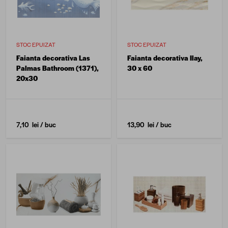
STOC EPUIZAT
STOC EPUIZAT
Faianta decorativa Las
Faianta decorativa Ilay,
Palmas Bathroom (1371),
30 x 60
20x30
7,10 lei
/ buc
13,90 lei
/ buc