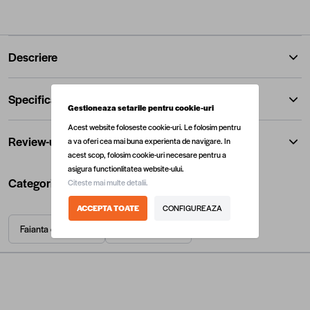
Descriere
Specificatii
Gestioneaza setarile pentru cookie-uri
Acest website foloseste cookie-uri. Le folosim pentru
Review-uri
a va oferi cea mai buna experienta de navigare. In
acest scop, folosim cookie-uri necesare pentru a
asigura functionlitatea website-ului.
Categorii utile
Citeste mai multe detalii.
ACCEPTA TOATE
CONFIGUREAZA
Faianta decorativa
Gresie si faianta