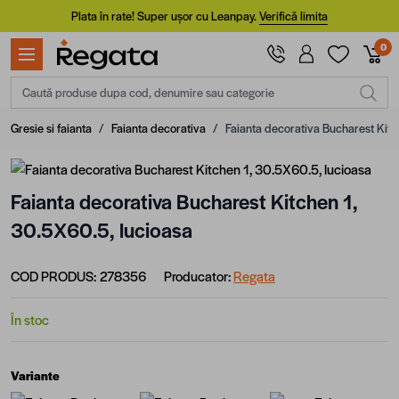
Mergi la Conținut
Plata în rate! Super ușor cu Leanpay.
Verifică limita
0
Caută produse dupa cod, denumire sau categorie
Gresie si faianta
/
Faianta decorativa
/
Faianta decorativa Bucharest Kitc
Faianta decorativa Bucharest Kitchen 1,
30.5X60.5, lucioasa
COD PRODUS:
278356
Producator:
Regata
În stoc
Variante