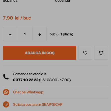
dobanda
7,90 lei
/ buc
-
+
buc (=
1
placa
)
Cantitate
ADAUGĂ ÎN COȘ
Comanda telefonic la:
0377 10 22 22
(L-V: 08:00 - 17:00)
Chat pe Whatsapp
Solicita postare in SEAP/SICAP