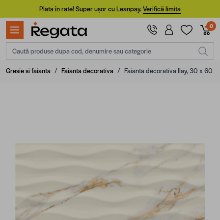
Mergi la Conținut
Plata în rate! Super ușor cu Leanpay.
Verifică limita
0
Caută produse dupa cod, denumire sau categorie
Gresie si faianta
/
Faianta decorativa
/
Faianta decorativa Ilay, 30 x 60