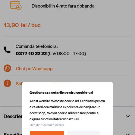
Disponibil in 4 rate fara dobanda
13,90 lei
/ buc
Comanda telefonic la:
0377 10 22 22
(L-V: 08:00 - 17:00)
Chat pe Whatsapp
Solicita postare in SEAP/SICAP
Gestioneaza setarile pentru cookie-uri
Acest website foloseste cookie-uri. Le folosim pentru
a va oferi cea mai buna experienta de navigare. In
acest scop, folosim cookie-uri necesare pentru a
Descriere
asigura functionlitatea website-ului.
Citeste mai multe detalii.
Specificatii