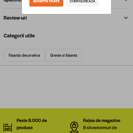
ACCEPTA TOATE
CONFIGUREAZA
Review-uri
Categorii utile
Faianta decorativa
Gresie si faianta
Peste 8.000 de
Rețea de magazine
produse
8 showroomuri de