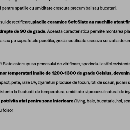
 si pentru spatiile cu umiditate crescuta precum bai sau bucatarii.
sul de rectificare,
placile ceramice Soft Slate au muchiile atent fin
 drepte de 90 de grade
. Aceasta caracteristica permite montarea pla
 sau pe suprafetele peretilor, gresia rectificata creeaza senzatia de uni
t Slate este supusa procesului de vitrificare, sporindu-i astfel rezistent
or temperaturi inalte de 1200-1300 de grade Celsius, devenind a
act, pete, raze UV, zgarieturi produse de tocuri, roti de scaun, jucari
istenta la fluctuatii de temperatura, umiditate si procesul natural de ing
e
potrivita atat pentru zone interioare
(living, baie, bucatarie, hol, sca
 foisor.