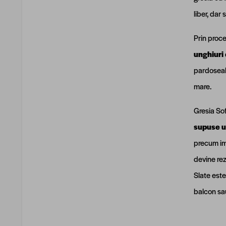
liber, dar
Prin proce
unghiuri
pardoseala
mare.
Gresia Sof
supuse un
precum imp
devine rez
Slate est
balcon sau