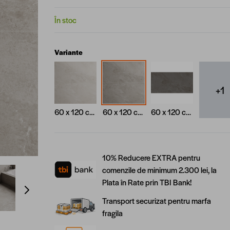
În stoc
Variante
+1
60 x 120 cm, Gri deschis
60 x 120 cm, Gri
60 x 120 cm, Antracit
10% Reducere EXTRA pentru
comenzile de minimum 2.300 lei, la
ge
View larger image
View larger image
View larger image
Plata în Rate prin TBI Bank!
Transport securizat pentru marfa
fragila