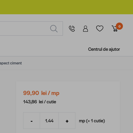
0
Centrul de ajutor
 aspect ciment
99,90 lei
/ mp
143,86 lei /
cutie
-
+
mp (=
1
cutie
)
Cantitate