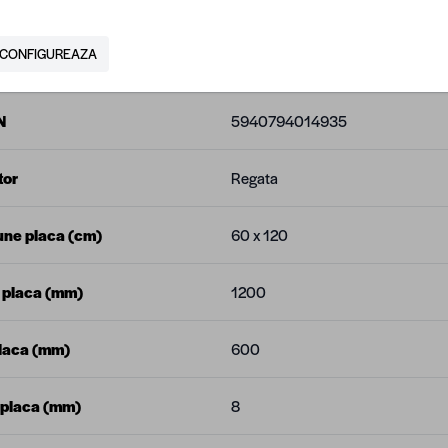
CONFIGUREAZA
N
5940794014935
tor
Regata
ne placa (cm)
60 x 120
 placa (mm)
1200
laca (mm)
600
 placa (mm)
8