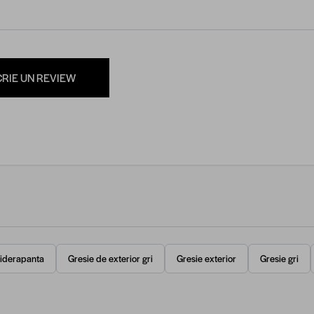
CRIE UN REVIEW
tiderapanta
Gresie de exterior gri
Gresie exterior
Gresie gri