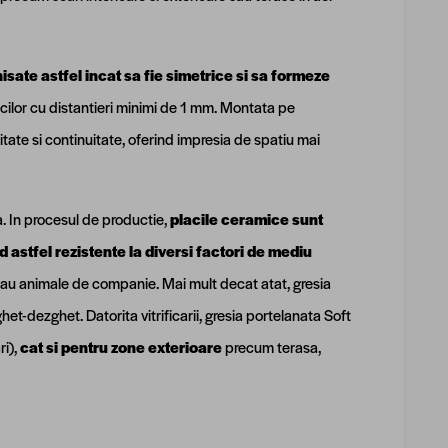
isate astfel incat sa fie simetrice si sa formeze
cilor cu distantieri minimi de 1 mm. Montata pe
tate si continuitate, oferind impresia de spatiu mai
a. In procesul de productie,
placile ceramice sunt
stfel rezistente la diversi factori de mediu
i sau animale de companie. Mai mult decat atat, gresia
het-dezghet. Datorita vitrificarii, gresia portelanata Soft
ri),
cat si pentru zone exterioare
precum terasa,