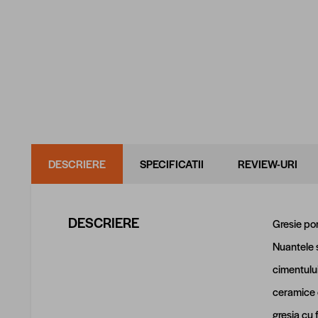
DESCRIERE
SPECIFICATII
REVIEW-URI
DESCRIERE
Gresie por
Nuantele s
cimentului
ceramice o
gresia cu 