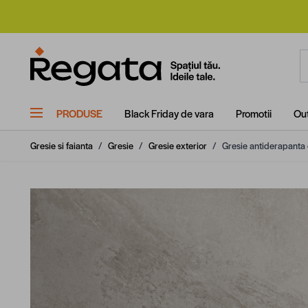
Mergi la Conținut
C
PRODUSE
Black Friday de vara
Promotii
Out
Gresie si faianta
/
Gresie
/
Gresie exterior
/
Gresie antiderapanta e