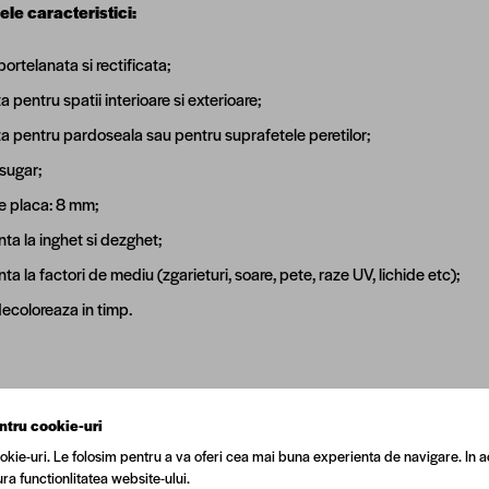
ele caracteristici:
portelanata si rectificata;
ta pentru spatii interioare si exterioare;
ta pentru pardoseala sau pentru suprafetele peretilor;
 sugar;
e placa: 8 mm;
nta la inghet si dezghet;
nta la factori de mediu (zgarieturi, soare, pete, raze UV, lichide etc);
decoloreaza in timp.
are:
ntru cookie-uri
okie-uri. Le folosim pentru a va oferi cea mai buna experienta de navigare. In a
p/cutie
ra functionlitatea website-ului.