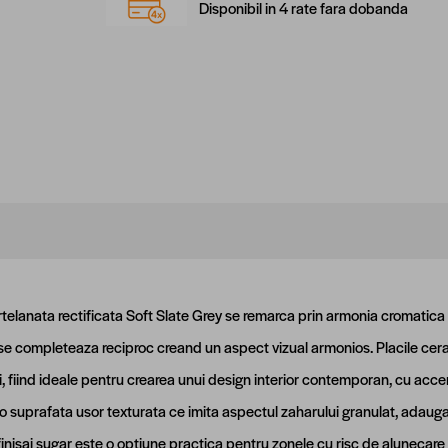
Disponibil in 4 rate fara dobanda
telanata rectificata Soft Slate Grey se remarca prin armonia cromatica c
e completeaza reciproc creand un aspect vizual armonios. Placile ceram
, fiind ideale pentru crearea unui design interior contemporan, cu accente 
 suprafata usor texturata ce imita aspectul zaharului granulat, adauga
finisaj sugar este o optiune practica pentru zonele cu risc de alunecare 