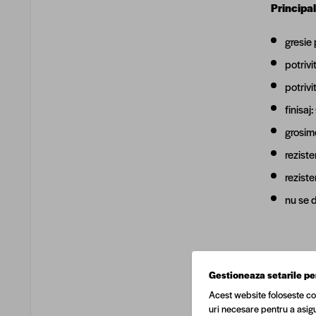
Principal
gresie 
potrivi
potrivi
finisaj:
grosim
reziste
reziste
nu se 
Impachet
Gestioneaza setarile pe
Acest website foloseste co
1.44 m
uri necesare pentru a asigu