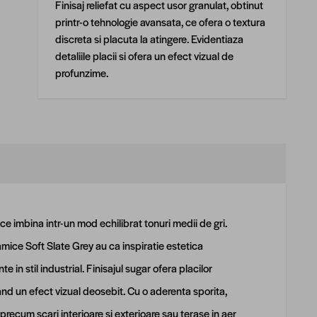
Finisaj reliefat cu aspect usor granulat, obtinut
printr-o tehnologie avansata, ce ofera o textura
discreta si placuta la atingere. Evidentiaza
detaliile placii si ofera un efect vizual de
profunzime.
e imbina intr-un mod echilibrat tonuri medii de gri.
ice Soft Slate Grey au ca inspiratie estetica
in stil industrial. Finisajul sugar ofera placilor
nd un efect vizual deosebit. Cu o aderenta sporita,
precum scari interioare si exterioare sau terase in aer