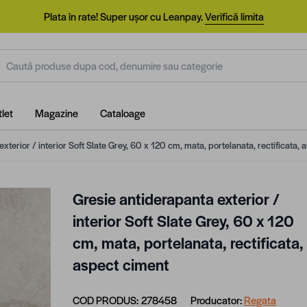
Plata în rate! Super ușor cu Leanpay.
Verifică limita
aută produse dupa cod, denumire sau categorie
let
Magazine
Cataloage
xterior / interior Soft Slate Grey, 60 x 120 cm, mata, portelanata, rectificata,
Gresie antiderapanta exterior /
interior Soft Slate Grey, 60 x 120
cm, mata, portelanata, rectificata,
aspect ciment
COD PRODUS:
278458
Producator:
Regata