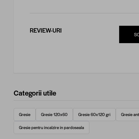
REVIEW-URI
S
Categorii utile
Gresie
Gresie 120x60
Gresie 60x120 gri
Gresie an
Gresie pentru incalzire in pardoseala