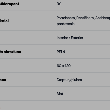
ntiderapant
R9
Portelanata, Rectificata, Antiderap
stici
pardoseala
Interior / Exterior
ta abraziune
PEI 4
60 x 120
laca
Dreptunghiulara
Mat
e