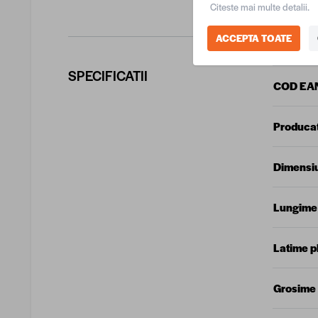
Citeste mai multe detalii.
ACCEPTA TOATE
SPECIFICATII
COD EA
Produca
Dimensiu
Lungime
Latime p
Grosime