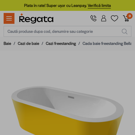
Mergi la Conținut
Plata în rate! Super ușor cu Leanpay.
Verifică limita
0
Caută produse dupa cod, denumire sau categorie
Baie
/
Cazi de baie
/
Cazi freestanding
/
Cada baie freestanding Bella 