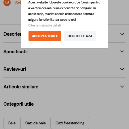
Solicita postare in SEAP/SICAP
Acest website foloseste cookie-uri. Le folosim pentru
a va oferi cea mai buna experienta de navigare. In
acest scop, folosim cookie-uri necesare pentru a
asigura functionlitatea website-ului.
Citeste mai multe detalii.
Descriere
ACCEPTA TOATE
CONFIGUREAZA
Specificatii
Review-uri
Articole similare
Categorii utile
Baie
Cazi de baie
Cazi freestanding