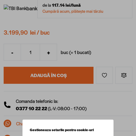
de la
117.14
lei/lună
bank
Cumpără acum, plătește mai târziu
3.199,90 lei
/ buc
-
+
buc (=
1
bucati
)
Cantitate
ADAUGĂ ÎN COȘ
Comanda telefonic la:
0377 10 22 22
(L-V: 08:00 - 17:00)
Chat pe Whatsapp
Gestioneaza setarile pentru cookie-uri