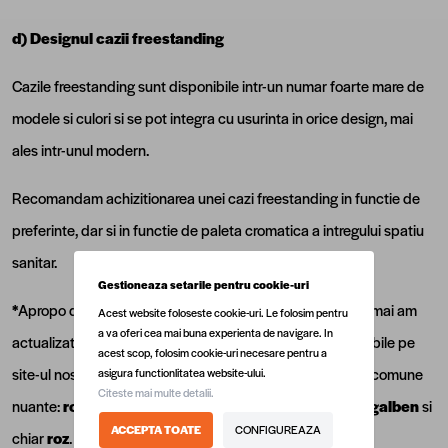
d) Designul cazii freestanding
Cazile freestanding sunt disponibile intr-un numar foarte mare de
modele si culori si se pot integra cu usurinta in orice design, mai
ales intr-unul modern.
Recomandam achizitionarea unei cazi freestanding in functie de
preferinte, dar si in functie de paleta cromatica a intregului spatiu
sanitar.
Gestioneaza setarile pentru cookie-uri
*
Apropo de paleta cromatica, vrem sa te anuntam ca tocmai am
Acest website foloseste cookie-uri. Le folosim pentru
a va oferi cea mai buna experienta de navigare. In
actualizat gama de cazi freestanding. Acum sunt disponibile pe
acest scop, folosim cookie-uri necesare pentru a
site-ul nostru si
cazi freestanding colorate
in cele mai comune
asigura functionlitatea website-ului.
Citeste mai multe detalii.
nuante:
rosu
,
negru
(cu finisaj mat sau lucios),
bleu
, gri,
galben
si
ACCEPTA TOATE
CONFIGUREAZA
chiar
roz
.