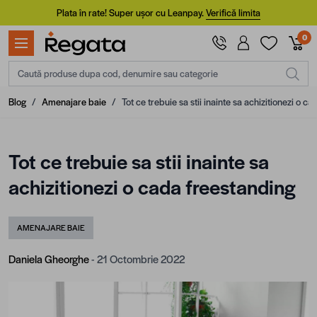
Mergi la Conținut
Plata în rate! Super ușor cu Leanpay.
Verifică limita
0
Caută produse dupa cod, denumire sau categorie
Blog
/
Amenajare baie
/
Tot ce trebuie sa stii inainte sa achizitionezi o c
Tot ce trebuie sa stii inainte sa
achizitionezi o cada freestanding
AMENAJARE BAIE
Daniela Gheorghe
- 21 Octombrie 2022