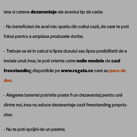
Iata si cateva
dezavantaje
ale acestui tip de cada:
- Nu beneficiezi de acel mic spatiu din coltul cazii, de care te poti
folosi pentru a amplasa produsele dorite;
- Trebuie sa iei in calcul si lipsa dusului sau lipsa posibilitatii de a
instala unul; insa, te poti orienta catre
noile modele
de
cazi
freestandin
g disponibile pe
www.regata.ro
care au
para de
dus
.
- Alegerea bateriei potrivite poate fi un dezavantaj pentru unii
dintre noi, insa nu aduce dezavantaje cazii freestanding propriu-
zise;
- Nu te poti sprijini de un perete;