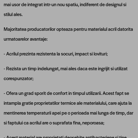
mai usor de integrat intr-un nou spatiu, indiferent de designul si
stilul ales.
Majoritatea producatorilor opteaza pentru materialul acril datorita
urmatoarelor avantaje:
- Acrilul prezinta rezistenta la socuri, impact si lovituri;
- Rezista un timp indelungat, mai ales daca este ingrijit si utilizat
corespunzator;
- Ofera un grad sporit de confort in timpul utilizarii. Acest fapt se
intampla gratie proprietatilor termice ale materialului, care ajuta la
mentinerea temperaturii apei pe o perioada mai lunga de timp, dar
si faptului ca acrilul are o suprafata fina, neporoasa;
- Acest material are proprietati deosebite antibacteriene si tine