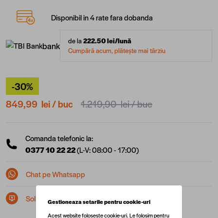
Disponibil in 4 rate fara dobanda
de la
222.50
lei/lună
bank
Cumpără acum, plătește mai târziu
-30%
849,99 lei
/ buc
1.219,90 lei
/ buc
Comanda telefonic la:
0377 10 22 22
(L-V: 08:00 - 17:00)
Chat pe Whatsapp
Solicita postare in SEAP/SICAP
Gestioneaza setarile pentru cookie-uri
Acest website foloseste cookie-uri. Le folosim pentru