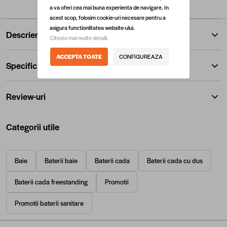
a va oferi cea mai buna experienta de navigare. In
acest scop, folosim cookie-uri necesare pentru a
asigura functionlitatea website-ului.
Descriere
Citeste mai multe detalii.
ACCEPTA TOATE
CONFIGUREAZA
Specificatii
Review-uri
Categorii utile
Baie
Baterii baie
Baterii cada
Baterii cada cu dus
Baterii cada freestanding
Promotii
Promotii baterii sanitare