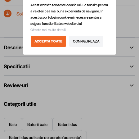
Acest website foloseste cookie-uri. Le folosim pentru
a va oferi cea mai buna experienta de navigare. In
Solicita postare in SEAP/SICAP
acest scop, folosim cookie-uri necesare pentru a
asigura functionlitatea website-ului.
Citeste mai multe detalii.
ACCEPTA TOATE
CONFIGUREAZA
Descriere
Specificatii
Review-uri
Categorii utile
Baie
Baterii baie
Baterii dus
Baterii dus aplicate pe perete (aparente)