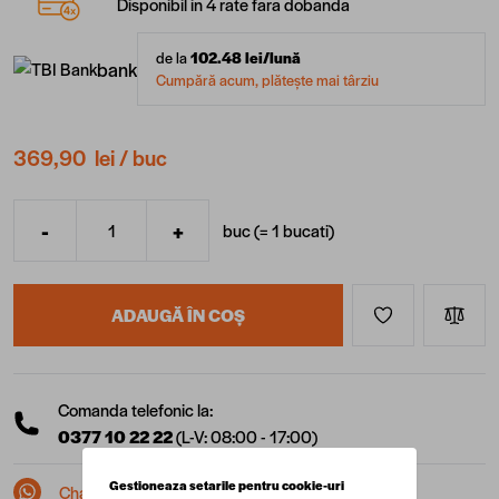
Disponibil in 4 rate fara dobanda
de la
102.48
lei/lună
bank
Cumpără acum, plătește mai târziu
369,90 lei
/ buc
-
+
buc (=
1
bucati
)
Cantitate
ADAUGĂ ÎN COȘ
Comanda telefonic la:
0377 10 22 22
(L-V: 08:00 - 17:00)
Gestioneaza setarile pentru cookie-uri
Chat pe Whatsapp