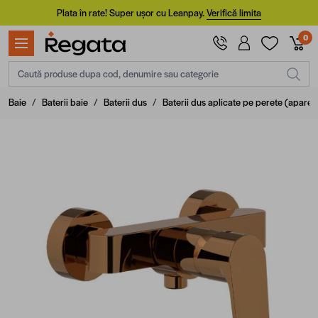
Mergi la Conținut
Plata în rate! Super ușor cu Leanpay.
Verifică limita
0
Caută produse dupa cod, denumire sau categorie
Baie
/
Baterii baie
/
Baterii dus
/
Baterii dus aplicate pe perete (aparen