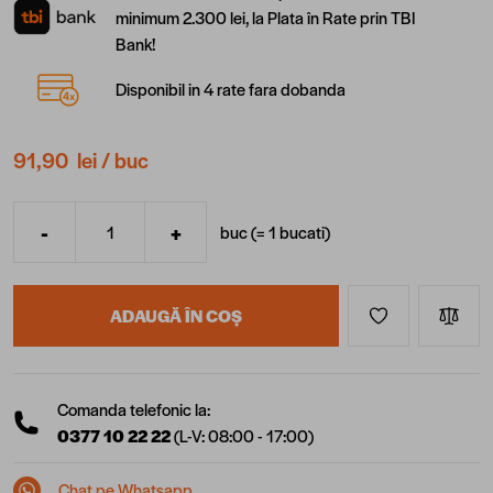
minimum 2.300 lei, la Plata în Rate prin TBI
Bank!
Disponibil in 4 rate fara dobanda
91,90 lei
/ buc
-
+
buc (=
1
bucati
)
Cantitate
ADAUGĂ ÎN COȘ
Comanda telefonic la:
0377 10 22 22
(L-V: 08:00 - 17:00)
Chat pe Whatsapp