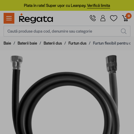
Mergi la Conținut
Plata în rate! Super ușor cu Leanpay.
Verifică limita
0
Caută produse dupa cod, denumire sau categorie
Baie
/
Baterii baie
/
Baterii dus
/
Furtun dus
/
Furtun flexibil pentru