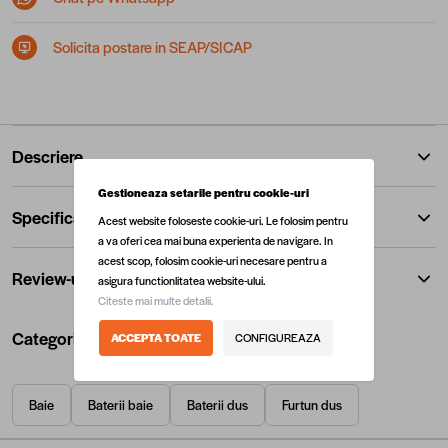
Solicita postare in SEAP/SICAP
Descriere
Gestioneaza setarile pentru cookie-uri
Specificatii
Acest website foloseste cookie-uri. Le folosim pentru
a va oferi cea mai buna experienta de navigare. In
acest scop, folosim cookie-uri necesare pentru a
Review-uri
asigura functionlitatea website-ului.
Citeste mai multe detalii.
Categorii utile
ACCEPTA TOATE
CONFIGUREAZA
Baie
Baterii baie
Baterii dus
Furtun dus