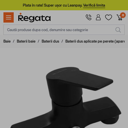
Mergi la Conținut
Plata în rate! Super ușor cu Leanpay.
Verifică limita
0
Caută produse dupa cod, denumire sau categorie
Baie
/
Baterii baie
/
Baterii dus
/
Baterii dus aplicate pe perete (aparen