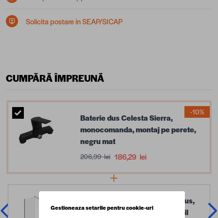
Solicita postare in SEAP/SICAP
CUMPĂRĂ ÎMPREUNĂ
-10%
Baterie dus Celesta Sierra,
monocomanda, montaj pe perete,
negru mat
186,29 lei
206,99 lei
Paravan dus walk in / Perete dus,
Gestioneaza setarile pentru cookie-uri
sticla transparenta 6 mm, profil