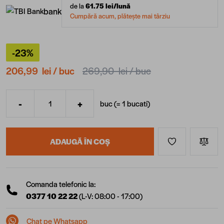
de la
61.75
lei/lună
bank
Cumpără acum, plătește mai târziu
-23%
206,99 lei
/ buc
269,90 lei
/ buc
-
+
buc (=
1
bucati
)
Cantitate
ADAUGĂ ÎN COȘ
Comanda telefonic la:
0377 10 22 22
(L-V: 08:00 - 17:00)
Chat pe Whatsapp