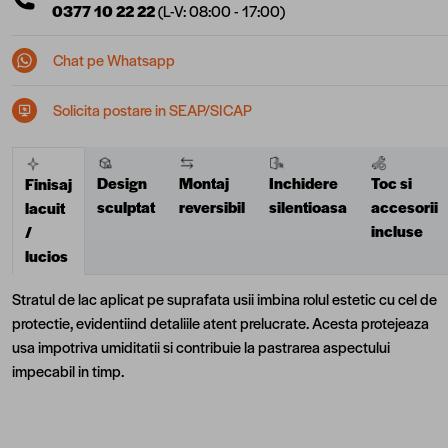
0377 10 22 22
(L-V: 08:00 - 17:00)
Chat pe Whatsapp
Solicita postare in SEAP/SICAP
Design
Montaj
Inchidere
Toc si
Finisaj
sculptat
reversibil
silentioasa
accesorii
lacuit
incluse
/
lucios
Stratul de lac aplicat pe suprafata usii imbina rolul estetic cu cel de
protectie, evidentiind detaliile atent prelucrate. Acesta protejeaza
usa impotriva umiditatii si contribuie la pastrarea aspectului
impecabil in timp.