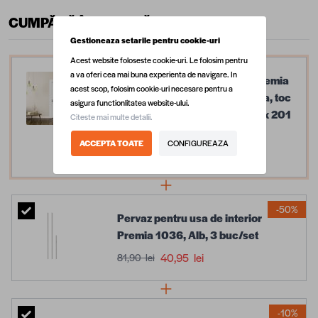
CUMPĂRĂ ÎMPREUNĂ
Gestioneaza setarile pentru cookie-uri
Acest website foloseste cookie-uri. Le folosim pentru
a va oferi cea mai buna experienta de navigare. In
Usa interior din MDF lacuit Premia
acest scop, folosim cookie-uri necesare pentru a
1036, model L 015, reversibila, toc
asigura functionlitatea website-ului.
si accesorii incluse, alba, 80 x 201
Citeste mai multe detalii.
cm
ACCEPTA TOATE
CONFIGUREAZA
999,99 lei
-50%
Pervaz pentru usa de interior
Premia 1036, Alb, 3 buc/set
40,95 lei
81,90 lei
-10%