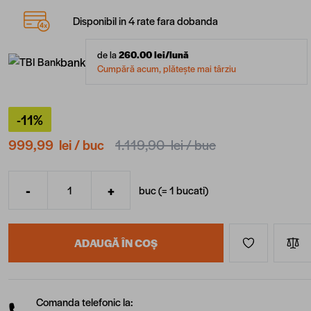
Disponibil in 4 rate fara dobanda
de la
260.00
lei/lună
bank
Cumpără acum, plătește mai târziu
-11%
999,99 lei
/ buc
1.119,90 lei
/ buc
-
+
buc (=
1
bucati
)
Cantitate
ADAUGĂ ÎN COȘ
Comanda telefonic la: