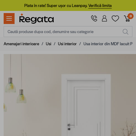
Mergi la Conținut
Plata în rate! Super ușor cu Leanpay.
Verifică limita
0
Caută produse dupa cod, denumire sau categorie
Amenajari interioare
/
Usi
/
Usi interior
/
Usa interior din MDF lacuit Pr