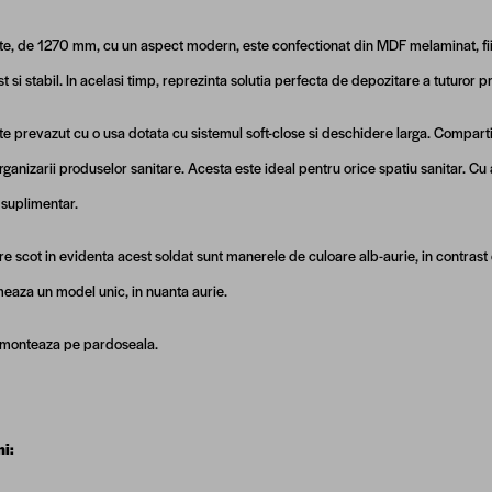
te, de 1270 mm, cu un aspect modern, este confectionat din MDF melaminat, fiin
t si stabil. In acelasi timp, reprezinta solutia perfecta de depozitare a tuturor 
te prevazut cu o usa dotata cu sistemul soft-close si deschidere larga. Compart
rganizarii produselor sanitare. Acesta este ideal pentru orice spatiu sanitar. Cu 
 suplimentar.
are scot in evidenta acest soldat sunt manerele de culoare alb-aurie, in contrast
meaza un model unic, in nuanta aurie.
 monteaza pe pardoseala.
i: