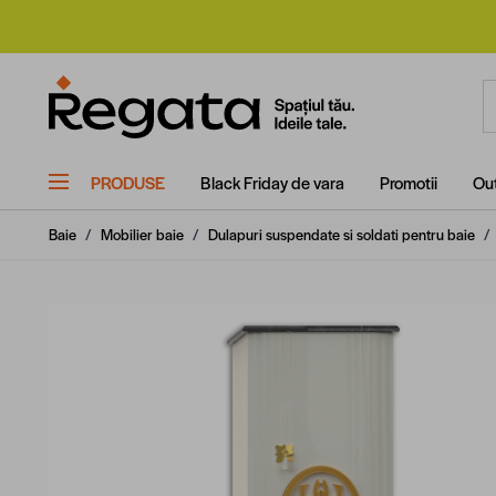
Mergi la Conținut
C
PRODUSE
Black Friday de vara
Promotii
Out
Baie
/
Mobilier baie
/
Dulapuri suspendate si soldati pentru baie
/