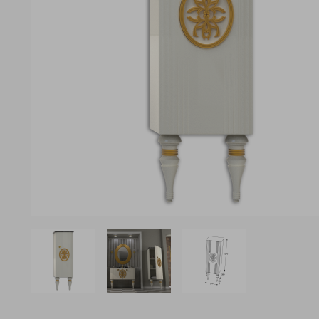
View larger image
View larger image
View larger image