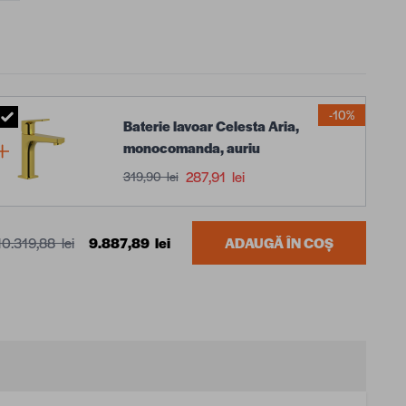
-10%
Baterie lavoar Celesta Aria,
monocomanda, auriu
287,91 lei
319,90 lei
10.319,88 lei
9.887,89 lei
ADAUGĂ ÎN COȘ