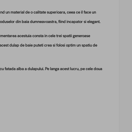
d un material de o calitate superioara, ceea ce il face un
produselor din baia dumneavoastra, fiind incapator si elegant.
imentarea acestuia consta in cele trei spatii generoase
acest dulap de baie puteti crea si folosi optim un spatiu de
 cu fatada alba a dulapului. Pe langa acest lucru, pe cele doua