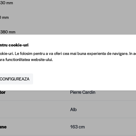
1630 mm
10 mm
: 380 mm
ntru cookie-uri
okie-uri. Le folosim pentru a va oferi cea mai buna experienta de navigare. In a
ra functionlitatea website-ului.
N
5949005767370
CONFIGUREAZA
tor
Pierre Cardin
Alb
une
163 cm