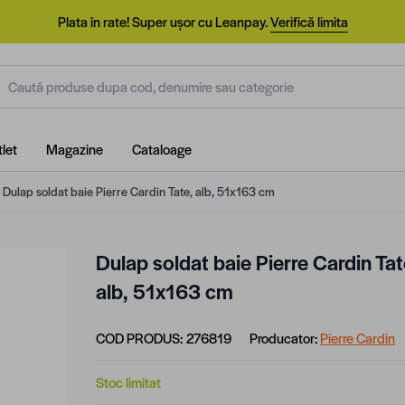
Plata în rate! Super ușor cu Leanpay.
Verifică limita
aută produse dupa cod, denumire sau categorie
let
Magazine
Cataloage
Dulap soldat baie Pierre Cardin Tate, alb, 51x163 cm
Dulap soldat baie Pierre Cardin Tat
alb, 51x163 cm
COD PRODUS:
276819
Producator:
Pierre Cardin
Stoc limitat