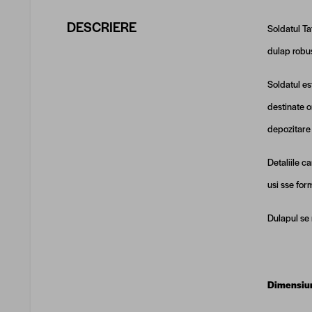
DESCRIERE
Soldatul Ta
dulap robus
Soldatul es
destinate o
depozitare
Detaliile c
usi sse for
Dulapul se
Dimensiun