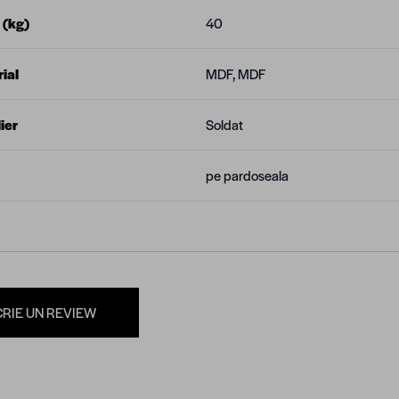
 (kg)
40
ial
MDF, MDF
ier
Soldat
pe pardoseala
CRIE UN REVIEW