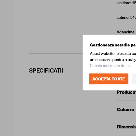
Inaltime: 
Latime: 5
Adancime
Gestioneaza setarile pe
Acest website foloseste co
uri necesare pentru a asigu
Citeste mai multe detalii.
SPECIFICATII
COD EA
ACCEPTA TOATE
Produca
Culoare
Dimensi