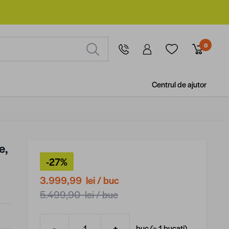
0
Centrul de ajutor
e,
-27%
3.999,99 lei
/ buc
5.499,90 lei
/ buc
-
+
buc (=
1
bucati
)