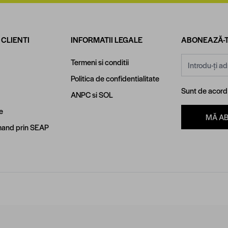
 CLIENTI
INFORMATII LEGALE
ABONEAZĂ-T
Adresă email
Termeni si conditii
Politica de confidentialitate
Sunt de acor
ANPC
si
SOL
e
MĂ A
and prin SEAP