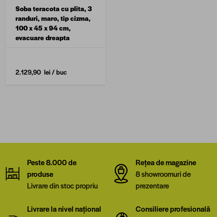
Soba teracota cu plita, 3
randuri, maro, tip cizma,
100 x 45 x 94 cm,
evacuare dreapta
2.129,90 lei
/ buc
Peste 8.000 de
Rețea de magazine
produse
8 showroomuri de
Livrare din stoc propriu
prezentare
Livrare la nivel național
Consiliere profesională