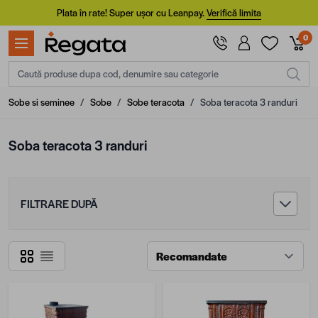
Mergi la Conținut
Plata în rate! Super ușor cu Leanpay.
Verifică limita
0
Caută produse dupa cod, denumire sau categorie
Sobe si seminee
/
Sobe
/
Sobe teracota
/
Soba teracota 3 randuri
Soba teracota 3 randuri
FILTRARE DUPĂ
Grilă
Listă