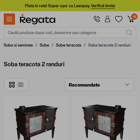
Mergi la Conținut
Plata în rate! Super ușor cu Leanpay.
Verifică limita
0
Caută produse dupa cod, denumire sau categorie
Sobe si seminee
/
Sobe
/
Sobe teracota
/
Soba teracota 2 randuri
Soba teracota 2 randuri
Grilă
Listă