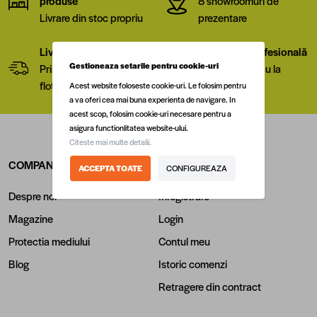
produse
8 showroomuri de
Livrare din stoc propriu
prezentare
Livrare la nivel național
Consiliere profesională
Gestioneaza setarile pentru cookie-uri
Prin curier rapid sau
In magazine sau la
flota proprie
telefon
Acest website foloseste cookie-uri. Le folosim pentru
a va oferi cea mai buna experienta de navigare. In
acest scop, folosim cookie-uri necesare pentru a
asigura functionlitatea website-ului.
Citeste mai multe detalii.
COMPANIA
CONT CLIENT
ACCEPTA TOATE
CONFIGUREAZA
Despre noi
Inregistrare
Magazine
Login
Protectia mediului
Contul meu
Blog
Istoric comenzi
Retragere din contract