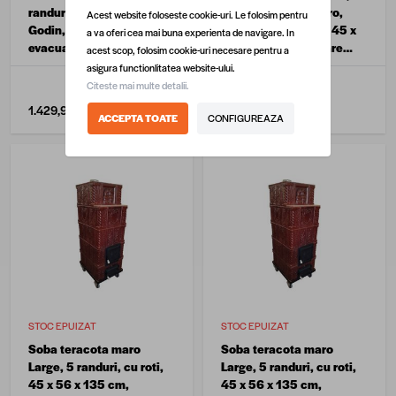
randuri, cu roti, maro, tip
randuri, cu roti, maro,
Acest website foloseste cookie-uri. Le folosim pentru
Godin, 45 x 45 x 90 cm,
degrade, tip Godin, 45 x
a va oferi cea mai buna experienta de navigare. In
evacuare dreapta
45 x 90 cm, evacuare
acest scop, folosim cookie-uri necesare pentru a
stanga
asigura functionlitatea website-ului.
Citeste mai multe detalii.
1.429,90 lei
/ buc
1.429,90 lei
/ buc
ACCEPTA TOATE
CONFIGUREAZA
STOC EPUIZAT
STOC EPUIZAT
Soba teracota maro
Soba teracota maro
Large, 5 randuri, cu roti,
Large, 5 randuri, cu roti,
45 x 56 x 135 cm,
45 x 56 x 135 cm,