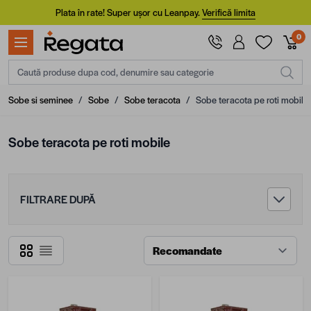
Mergi la Conținut
Plata în rate! Super ușor cu Leanpay.
Verifică limita
0
Caută produse dupa cod, denumire sau categorie
Sobe si seminee
/
Sobe
/
Sobe teracota
/
Sobe teracota pe roti mobile
Sobe teracota pe roti mobile
FILTRARE DUPĂ
Grilă
Listă