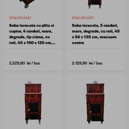
STOC EPUIZAT
STOC EPUIZAT
Soba teracota cu plita si
Soba teracota, 5 randuri,
cuptor, 4 randuri, maro,
maro, degrade, cu roti, 45
degrade, tip cizma, cu
x 56 x 135 cm, evacuare
roti, 45 x 100 x 120 cm,
centru
evacuare stanga
2.229,90 lei
/ buc
2.129,90 lei
/ buc