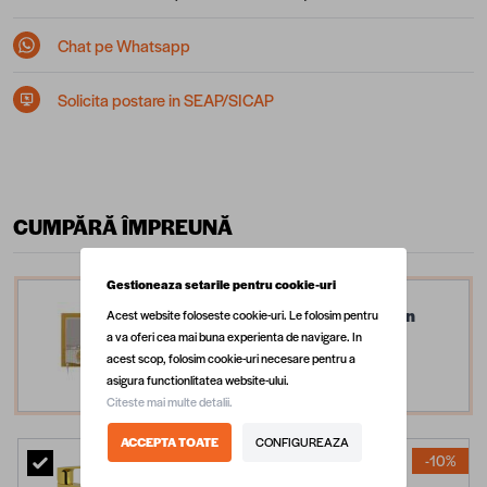
Chat pe Whatsapp
Solicita postare in SEAP/SICAP
CUMPĂRĂ ÎMPREUNĂ
Gestioneaza setarile pentru cookie-uri
Set mobilier baie Pierre Cardin
Acest website foloseste cookie-uri. Le folosim pentru
a va oferi cea mai buna experienta de navigare. In
Louvre, 3 piese, alb, 145 cm
acest scop, folosim cookie-uri necesare pentru a
8.799,99 lei
asigura functionlitatea website-ului.
Citeste mai multe detalii.
ACCEPTA TOATE
CONFIGUREAZA
-10%
Baterie lavoar Celesta Aria,