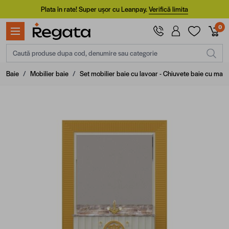
Mergi la Conținut
Plata în rate! Super ușor cu Leanpay.
Verifică limita
0
Caută produse dupa cod, denumire sau categorie
Baie
/
Mobilier baie
/
Set mobilier baie cu lavoar - Chiuvete baie cu masc