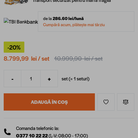
de la
286.60
lei/lună
bank
Cumpără acum, plătește mai târziu
-20%
8.799,99 lei
/ set
10.999,90 lei
/ set
-
+
set (=
1
seturi
)
Cantitate
ADAUGĂ ÎN COȘ
Comanda telefonic la:
0377 10 22 22
(L-V: 08:00 - 17:00)